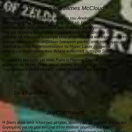
Το Arwing του
James McCloud.
Κοιτάζοντας από κοντά την φιγούρα του
Arwing
(
κατασκευή της
Space Dynamics Co
.
Ltd)
ξεχωρίζουν οι
λεπτομέρειες των επιφανειών του σκάφους,το λογότυπο του
Star
Fox
και τα ανοιγόμενα μπλε πτερύγια που στεγάζουν το
G-
Diffuser
,τα πλευρικά πτερύγια είναι αποσπώμενα και περιμένουν την
ενσωμάτωση των πυροβόλων (
weapon-packs
) από την συμμαχία
Starlink
,φυσικά δεν απουσιάζουν τα
Hyper Laser (in-game
only
) στην περίπτωση που θέλετε αυθεντική εμπειρία
StarFox.
Ευχάριστη έκπληξη για τους
Funs
η
Plasma-Engine
με ενεργό
φωτισμό σε
Hyper-Drive
όπως επίσης ο ενεργός φωτισμός των
πυροβόλων
:
ShockWave,Crusher,Hailstorm και IronFist
.
Do a Barrel Roll
JoyCon mount.
Η βάση είναι από πλαστικό μέτριας ποιότητας με χαμηλό βάρος και
ζυγισμένη για να μην ενοχλεί στον motion χειρισμό και έχει
εργονομικό σχεδιασμό,με δυσαρέστηση βλέπουμε οτι δεν διαθέτει