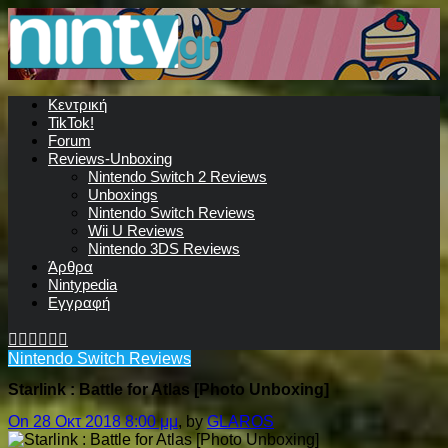
Κεντρική
TikTok!
Forum
Reviews-Unboxing
Nintendo Switch 2 Reviews
Unboxings
Nintendo Switch Reviews
Wii U Reviews
Nintendo 3DS Reviews
Άρθρα
Nintypedia
Εγγραφή
Nintendo Switch Reviews
Starlink : Battle for Atlas [Photo Unboxing]
On 28 Οκτ 2018 8:00 μμ
, by
GLAROS