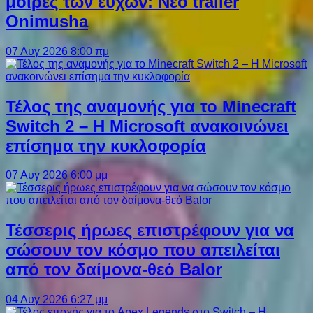
μοίρες των ευχών: Νέο trailer
Onimusha
07 Αυγ 2026 8:00 πμ
Τέλος της αναμονής για το Minecraft
Switch 2 – Η Microsoft ανακοινώνει
επίσημα την κυκλοφορία
07 Αυγ 2026 6:00 μμ
Τέσσερις ήρωες επιστρέφουν για να
σώσουν τον κόσμο που απειλείται
από τον δαίμονα-θεό Balor
04 Αυγ 2026 6:27 μμ