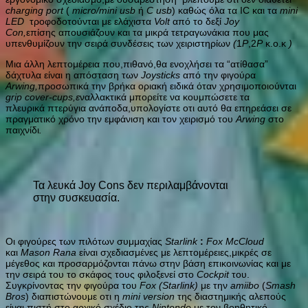
charging port
(
micro/mini
usb
ή
C usb
) καθώς όλα τα IC και τα
mini
LED
τροφοδοτούνται με ελάχιστα
Volt
από το δεξί
Joy
Con,
επίσης απουσιάζουν και τα μικρά τετραγωνάκια που μας
υπενθυμίζουν την σειρά συνδέσεις των χειριστηρίων
(
1
P
,2
P
κ.ο.κ
)
Μια άλλη λεπτομέρεια που,πιθανό,θα ενοχλήσει τα “ατίθασα”
δάχτυλα είναι η απόσταση των
Joysticks
από την φιγούρα
Arwing,
προσωπικά την βρήκα οριακή ειδικά όταν χρησιμοποιούνται
grip cover-cups,ε
ναλλακτικά μπορείτε να κουμπώσετε τα
πλευρικά πτερύγια ανάποδα,υπολογίστε οτι αυτό θα επηρεάσει σε
πραγματικό χρόνο την εμφάνιση και τον χειρισμό του
Arwing
στο
παιχνίδι
.
Τα λευκά Joy Cons δεν περιλαμβάνονται
στην συσκευασία.
Οι φιγούρες των πιλότων συμμαχίας
Starlink
:
Fox McCloud
και
Mason Rana
είναι σχεδιασμένες με λεπτομέρειες,μικρές σε
μέγεθος και προσαρμόζονται πάνω στην βάση επικοινωνίας και με
την σειρά του το σκάφος τους φιλοξενεί στο
Cockpit
του.
Συγκρίνοντας την φιγούρα του
Fox (Starlink)
με την
amiibo
(
Smash
Bros
) διαπιστώνουμε οτι η
mini version
της διαστημικής αλεπούς
είναι πιστή στο αρχικό σχέδιο της
Nintendo
με τον βοηθητικό