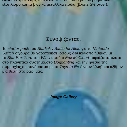
εξοπλισμό και τα βιονικά μεταλλικά πόδια (βλέπε
G-Force
).
Συνοψίζοντας.
Το
starter pack
του
Starlink
:
Battle for Atlas
για το
Nintendo
Switch
σίγουρα θα χαροποιήσει όσους δεν ικανοποιήθηκαν με
το
Star Fox Zero
του
Wii U
αφού ο
Fox McCloud
ταιριάζει απόλυτα
στο πλανητικό σύστημα,στο
Dogfighting
και την ηγεσία της
συμμαχίας,σε συνδυασμό με τα
Toys-tο life
δίνουν “ζωή¨ και αξίζουν
μια θέση στο ράφι μας.
Image Gallery