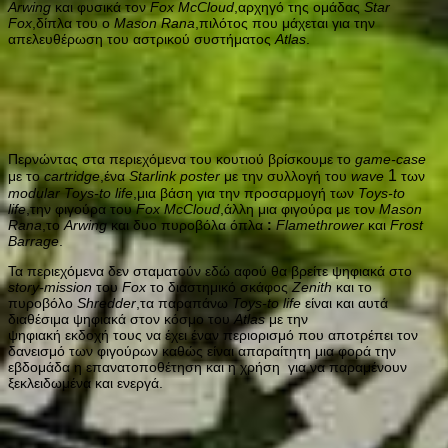
Arwing
και φυσικά τον
Fox McCloud
,αρχηγό της ομάδας
Star
Fox
,δίπλα του ο
Mason Rana
,πιλότος που μάχεται για την
απελευθέρωση του αστρικού συστήματος
Atlas
.
Περνώντας στα περιεχόμενα του κουτιού βρίσκουμε το
game-case
1
με το
cartridge
,ένα
Starlink poster
με την συλλογή του
wave
των
modular
Toys-tο life
,μια βάση για την προσαρμογή των
Toys-tο
life
,την φιγούρα του
Fox McCloud
,άλλη μια φιγούρα με τον
Mason
Rana
,το
Arwing
και δυο πυροβόλα όπλα
:
Flamethrower
και
Frost
Barrage
.
Τα περιεχόμενα δεν σταματούν εδώ αφού θα βρείτε ψηφιακά στο
story-mission
του
Fox
το διαστημικό σκάφος
Zenith
και το
πυροβόλο
Shredder
,τα παραπάνω
Toys-tο life
είναι και αυτά
διαθέσιμα ψηφιακά στον κόσμο του
Atlas
με την
ψηφιακή εκδοχή τους να έχει έναν περιορισμό που αποτρέπει τον
δανεισμό των φιγούρων καθώς είναι απαραίτητη μια φορά την
εβδομάδα η επανατοποθέτηση και η χρήση για να παραμένουν
ξεκλειδωμένα και ενεργά.