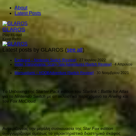
About
Latest Posts
GLAROS
Play it Loud
Keep Retro
Latest posts by GLAROS
(
see all
)
Eastward – Nintendo Switch [Review]
- 27 Ιουνίου 2022
Hotel Transylvania: Scary-Tale Adventures [Switch Review]
- 4 Απριλίου
2022
Marsupilami – HOOBAdventure [Switch Review]
- 30 Νοεμβρίου 2021
Tο
Unboxing
της
Starter Pack edition
του
Starlink
:
Battle for Atlas
για το
Nintendo Switch
με αποκλειστικό περιεχόμενο το
Arwing
και
τον
Fox McCloud
.
Αντικρίζοντας την μεγάλη συσκευασία της
Star Fox edition
αναγνωρίζουμε αμέσως το χαρακτηριστικό διαστημικό σκάφος