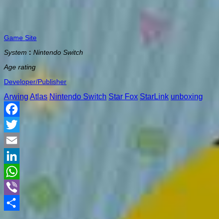
Game Site
System
:
Nintendo Switch
Age rating
Developer/Publisher
Arwing
Atlas
Nintendo Switch
Star Fox
StarLink
unboxing
Facebook
Twitter
Email
LinkedIn
WhatsApp
Viber
Share