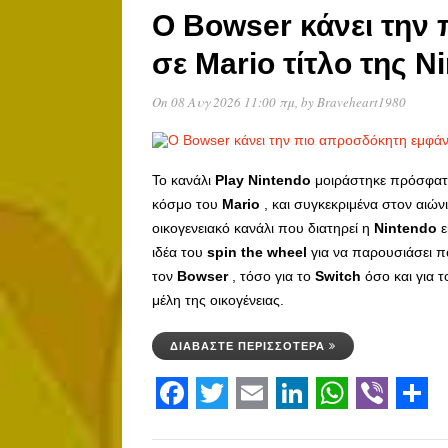
Ο Bowser κάνει την
σε Mario τίτλο της N
On 08 Αυγ 2026 11:00 πμ
, by
Braveheart1980
Το κανάλι
Play
Nintendo
μοιράστηκε πρόσφατα
κόσμο του
Mario
, και συγκεκριμένα στον αιών
οικογενειακό κανάλι που διατηρεί η
Nintendo
ε
ιδέα του
spin
the
wheel
για να παρουσιάσει π
τον
Bowser
, τόσο για το
Switch
όσο και για 
μέλη της οικογένειας.
ΔΙΑΒΆΣΤΕ ΠΕΡΙΣΣΌΤΕΡΑ
Facebook
Twitter
Email
LinkedIn
WhatsAp
Viber
Sha