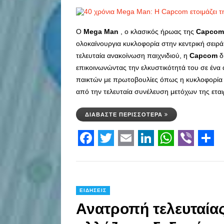
Ο
Mega
Man
, ο κλασικός ήρωας της
Capcom
ολοκαίνουργια κυκλοφορία στην κεντρική σειρά
τελευταία ανακοίνωση παιχνιδιού, η
Capcom
δ
επικοινωνώντας την ελκυστικότητά του σε ένα
παικτών με πρωτοβουλίες όπως η κυκλοφορί
από την τελευταία συνέλευση μετόχων της ετα
ΔΙΑΒΆΣΤΕ ΠΕΡΙΣΣΌΤΕΡΑ
Facebook
Twitter
Email
LinkedIn
WhatsAp
Viber
Sha
ΕΙΔΉΣΕΙΣ
Ανατροπή τελευταία