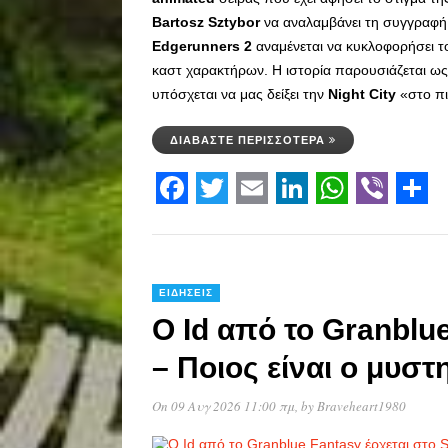
Bartosz
Sztybor
να αναλαμβάνει τη συγγραφή,
Edgerunners
2
αναμένεται να κυκλοφορήσει 
καστ χαρακτήρων. Η ιστορία παρουσιάζεται ως
υπόσχεται να μας δείξει την
Night
City
«στο πι
ΔΙΑΒΆΣΤΕ ΠΕΡΙΣΣΌΤΕΡΑ
Facebook
Twitter
Email
LinkedIn
WhatsAp
Viber
Sha
ΕΙΔΉΣΕΙΣ
Ο Id από το Granblu
– Ποιος είναι ο μυσ
On 09 Αυγ 2026 11:00 πμ
, by
Braveheart1980