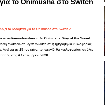
 για το Onimusha στο Switch
τι το
action
–
adventure
τίτλο
Onimusha
:
Way
of
the
Sword
ρινή ανακοίνωση, έγινε γνωστό ότι η ημερομηνία κυκλοφορίας
 Αντί για τις
25
του μήνα, το παιχνίδι θα κυκλοφορήσει σε όλες
itch
2
, στις
4
Σεπτεμβρίου
2026
.
p
re