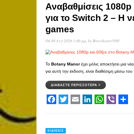
Αναβαθμίσεις 1080p 
για το Switch 2 – Η 
games
On 08 Αυγ 2026 1:00 μμ
, by
Braveheart1980
Το
Botany
Manor
έχει μόλις αποκτήσει μια νέ
για αυτή την έκδοση, είναι διαθέσιμη μέσω του
ΔΙΑΒΆΣΤΕ ΠΕΡΙΣΣΌΤΕΡΑ
Facebook
Twitter
Email
LinkedIn
WhatsAp
Viber
Sha
ΕΙΔΉΣΕΙΣ