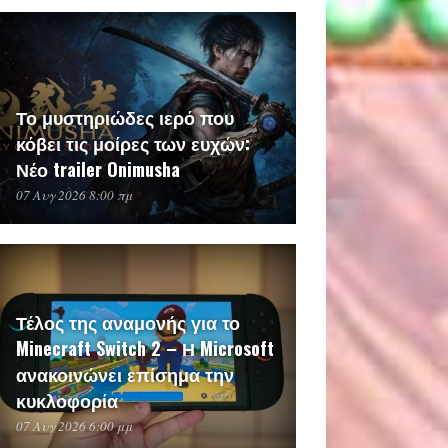
Το μυστηριώδες ιερό που
κόβει τις μοίρες των ευχών:
Νέο trailer Onimusha
07 Αυγ 2026 8:00 πμ
Τέλος της αναμονής για το
Minecraft Switch 2 – Η Microsoft
ανακοινώνει επίσημα την
κυκλοφορία
07 Αυγ 2026 6:00 μμ