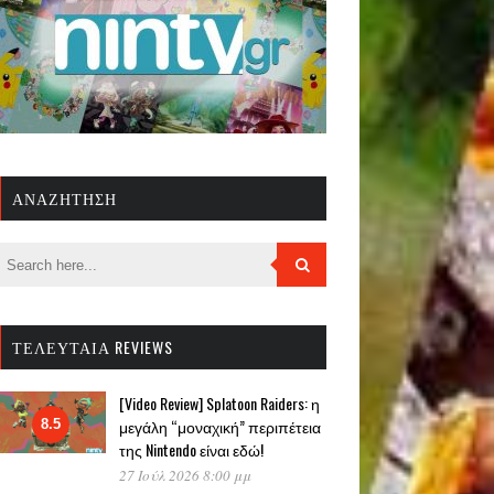
ΑΝΑΖΉΤΗΣΗ
ΤΕΛΕΥΤΑΊΑ REVIEWS
[Video Review] Splatoon Raiders: η
μεγάλη “μοναχική” περιπέτεια
8.5
της Nintendo είναι εδώ!
27 Ιούλ 2026 8:00 μμ