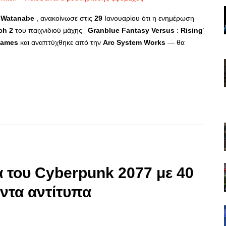
Watanabe
, ανακοίνωσε στις
29
Ιανουαρίου ότι η ενημέρωση
ch
2
του παιχνιδιού μάχης ‘
Granblue
Fantasy
Versus
:
Rising
’
ames
και αναπτύχθηκε από την
Arc
System
Works
— θα
p
re
α του Cyberpunk 2077 με 40
ντα αντίτυπα