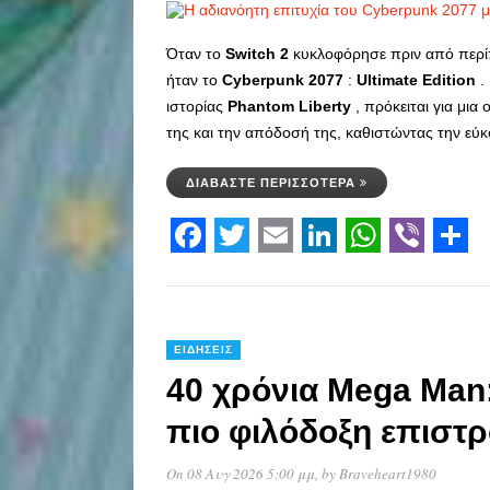
Όταν το
Switch
2
κυκλοφόρησε πριν από περί
ήταν το
Cyberpunk
2077
:
Ultimate
Edition
.
ιστορίας
Phantom
Liberty
, πρόκειται για μι
της και την απόδοσή της, καθιστώντας την εύ
ΔΙΑΒΆΣΤΕ ΠΕΡΙΣΣΌΤΕΡΑ
Facebook
Twitter
Email
LinkedIn
WhatsAp
Viber
Sha
ΕΙΔΉΣΕΙΣ
40 χρόνια Mega Man:
πιο φιλόδοξη επιστ
On 08 Αυγ 2026 5:00 μμ
, by
Braveheart1980