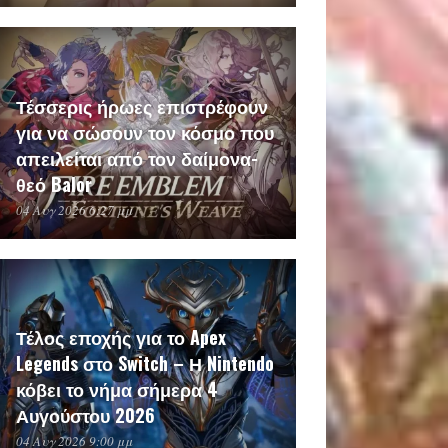
Τέσσερις ήρωες επιστρέφουν
για να σώσουν τον κόσμο που
απειλείται από τον δαίμονα-
θεό Balor
04 Αυγ 2026 6:27 μμ
Τέλος εποχής για το Apex
Legends στο Switch – Η Nintendo
κόβει το νήμα σήμερα 4
Αυγούστου 2026
04 Αυγ 2026 9:00 μμ