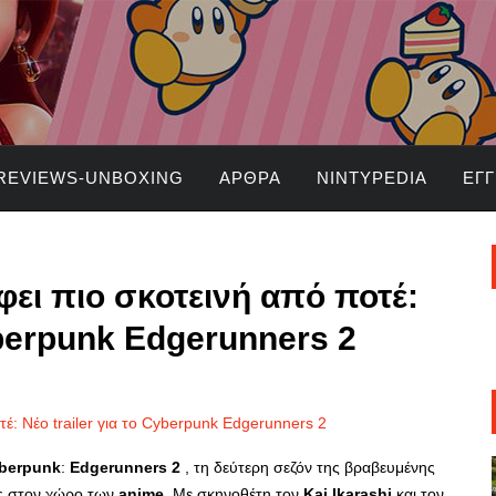
REVIEWS-UNBOXING
ΆΡΘΡΑ
NINTYPEDIA
ΕΓ
φει πιο σκοτεινή από ποτέ:
yberpunk Edgerunners 2
berpunk
:
Edgerunners
2
, τη δεύτερη σεζόν της βραβευμένης
ης στον χώρο των
anime
. Με σκηνοθέτη τον
Kai
Ikarashi
και τον