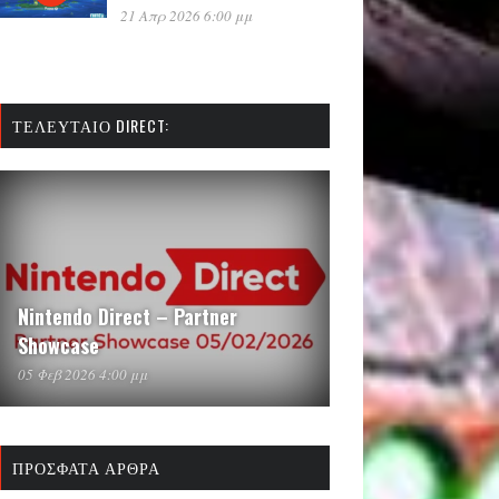
21 Απρ 2026 6:00 μμ
ΤΕΛΕΥΤΑΊΟ DIRECT:
Nintendo Direct – Partner
Showcase
05 Φεβ 2026 4:00 μμ
ΠΡΌΣΦΑΤΑ ΆΡΘΡΑ