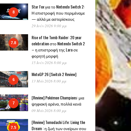
Star Fox για το Nintendo Switch 2:
Η επιστροφή που περιμέναμε
8
— αλλά με αστερίσκους
29 Ιούν 2026 9:00 μμ
Rise of the Tomb Raider: 20 year
celebration στο Nintendo Switch 2
7.8
– η επιστροφή της Lara σε
φορητή μορφή
15 Ιούν 2026 8:00 μμ
MotoGP 26 [Switch 2 Review]
6
13 Μάι 2026 8:00 μμ
[Review] Pokémon Champions: μια
ψηφιακή αρένα, πολλά κενά
7
09 Μάι 2026 8:00 μμ
[Review] Tomodachi Life: Living the
Dream : η ζωή των ονείρων σου
7.5