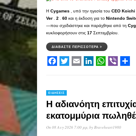
Η
Cygames
, υπό την ηγεσία του
CEO
Koichi
Ver
.
2
.
60
και η έκδοση για το
Nintendo
Swit
—που σχεδιάστηκε και παράχθηκε από τη
Cyg
κυκλοφορήσουν στις
17
Σεπτεμβρίου.
ΔΙΑΒΆΣΤΕ ΠΕΡΙΣΣΌΤΕΡΑ
Facebook
Twitter
Email
LinkedIn
WhatsAp
Viber
Sha
ΕΙΔΉΣΕΙΣ
H αδιανόητη επιτυχί
εκατομμύρια πωληθέ
On 08 Αυγ 2026 7:00 μμ
, by
Braveheart1980