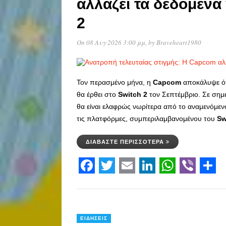
αλλάζει τα δεδομένα
2
On 08 Αυγ 2026 3:00 μμ
, by
Braveheart1980
Τον περασμένο μήνα, η
Capcom
αποκάλυψε ό
θα έρθει στο
Switch
2
τον Σεπτέμβριο. Σε σημε
θα είναι ελαφρώς νωρίτερα από το αναμενόμενο.
τις πλατφόρμες, συμπεριλαμβανομένου του
Sw
ΔΙΑΒΆΣΤΕ ΠΕΡΙΣΣΌΤΕΡΑ
Facebook
Twitter
Email
LinkedIn
WhatsAp
Viber
Sha
ΕΙΔΉΣΕΙΣ