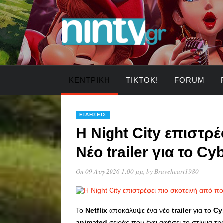
ΚΕΝΤΡΙΚΉ
TIKTOK!
FORUM
ΕΙΔΉΣΕΙΣ
Η Night City επιστρέ
Νέο trailer για το C
On 09 Αυγ 2026 1:00 μμ
, by
Braveheart1980
Το
Netflix
αποκάλυψε ένα νέο
trailer
για το
Cy
animated
σειράς που έχει αφήσει το στίγμα τ