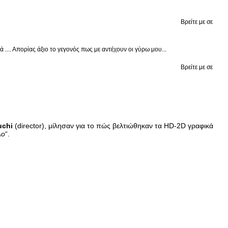
Βρείτε με σε
.... Απορίας άξιο το γεγονός πως με αντέχουν οι γύρω μου...
Βρείτε με σε
uchi
(director), μίλησαν για το πώς βελτιώθηκαν τα HD-2D γραφικά
λο
“.