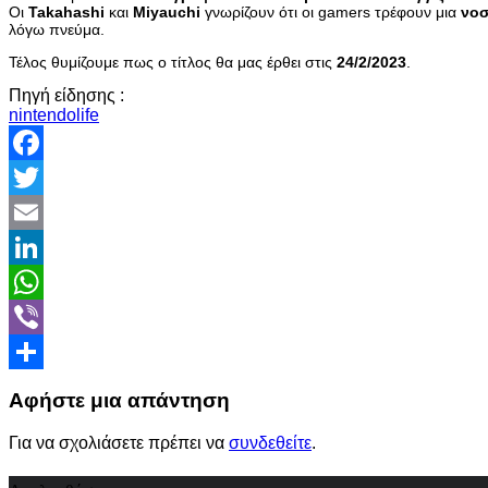
Οι
Takahashi
και
Miyauchi
γνωρίζουν ότι οι gamers τρέφουν μια
νοσ
λόγω πνεύμα.
Τέλος θυμίζουμε πως ο τίτλος θα μας έρθει στις
24/2/2023
.
Πηγή είδησης :
nintendolife
Facebook
Twitter
Email
LinkedIn
WhatsApp
Viber
Share
Αφήστε μια απάντηση
Για να σχολιάσετε πρέπει να
συνδεθείτε
.