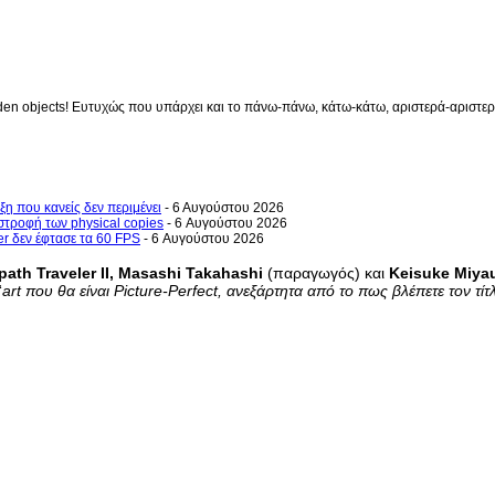
en objects! Ευτυχώς που υπάρχει και το πάνω-πάνω, κάτω-κάτω, αριστερά-αριστερά 
ξη που κανείς δεν περιμένει
- 6 Αυγούστου 2026
στροφή των physical copies
- 6 Αυγούστου 2026
er δεν έφτασε τα 60 FPS
- 6 Αυγούστου 2026
ath Traveler II, Masashi Takahashi
(παραγωγός) και
Keisuke Miya
“
art που θα είναι Picture-Perfect, ανεξάρτητα από το πως βλέπετε τον τίτ