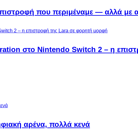
Η επιστροφή που περιμέναμε — αλλά με 
ebration στο Nintendo Switch 2 – η επι
φιακή αρένα, πολλά κενά