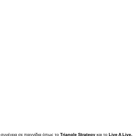
η συνέχεια σε παιχνίδια όπως το
Triangle Strategy
και το
Live A Live.