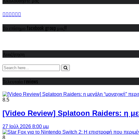
Ακολουθήστε μας
Το επίσημο facebook group μας!!
Αναζήτηση
Τελευταία reviews
8.5
[Video Review] Splatoon Raiders: η μ
27 Ιούλ 2026 8:00 μμ
8