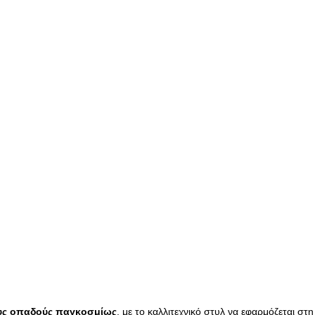
τους οπαδούς παγκοσμίως
, με το καλλιτεχνικό στυλ να εφαρμόζεται στ