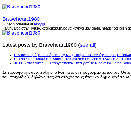
Braveheart1980
Super Moderator
at
ninty.gr
Γεννημένος στην Hyrule, καταδικασμένος να κυνηγά μανιτάρια, headshots και hidd
Latest posts by Braveheart1980
(
see all
)
Η Sony ετοιμάζει το επόμενο μεγάλο χτύπημα: Το PS6 έρχεται με μια έκπλη
Η Bethesda απαντά στη Sony με remastered Oblivion για Switch 2 – Η επι
30 FPS στο Switch 2: Η Aspyr αποκαλύπτει γιατί το Rise of the Tomb Raid
Σε πρόσφατη συνέντευξή στο Famitsu, οι προγραμματιστές του
Octop
του παιχνιδιού, δηλώνοντας ότι στόχος τους ήταν να δημιουργήσουν 