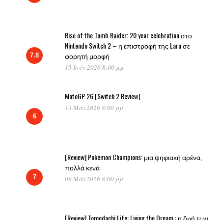
Rise of the Tomb Raider: 20 year celebration στο
Nintendo Switch 2 – η επιστροφή της Lara σε
φορητή μορφή
7.8
15 Ιούν 2026 8:00 μμ
MotoGP 26 [Switch 2 Review]
13 Μάι 2026 8:00 μμ
6
[Review] Pokémon Champions: μια ψηφιακή αρένα,
πολλά κενά
7
09 Μάι 2026 8:00 μμ
[Review] Tomodachi Life: Living the Dream : η ζωή των