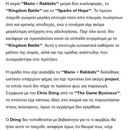
Η σειρά **
Mario
+
Rabbids
** μετρά δύο κυκλοφορίες, το
**
Kingdom
Battle
** και το **
Sparks
of
Hope
**. Το πρώτο
παιχνίδι γνώρισε μεγάλη επιτυχία τόσο από πλευράς πωλήσεων
όσο και κριτικής αποδοχής, ενώ η συνέχεια είχε ακόμα
μεγαλύτερη απήχηση στις αξιολογήσεις. Παρ’ όλα αυτά, δεν
κατάφερε να προσελκύσει κοινό σε επίπεδα συγκρίσιμα με το
**
Kingdom
Battle
**. Αυτή η αποτυχία ουσιαστικά καθόρισε το
μέλλον της σειράς, αλλά και της ομάδας ανάπτυξης που
συνεργάστηκε στο πρότζεκτ.
Η ομάδα που είχε αναλάβει το **
Mario
+
Rabbids
** διαλύθηκε,
ωστόσο υπάρχουν φήμες ότι είχε προτείνει ένα ακόμη
project
,
το οποίο ποτέ δεν πήρε το πράσινο φως για παραγωγή.
Σύμφωνα με τον
Chris
Dring
από το **
The
Game
Business
**,
το στούντιο είχε κάποιες ιδέες στα σκαριά και τις παρουσίασαν
στους ανώτερους, όμως το εγχείρημα δεν εγκρίθηκε.
Ο
Dring
δεν τοποθετείται με βεβαιότητα για το τι ακριβώς θα
ήταν αυτό το παιχνίδι, αναφέρει όμως ότι θεωρεί πως «είχε