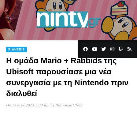
ΕΙΔΉΣΕΙΣ
Η ομάδα Mario + Rabbids της
Ubisoft παρουσίασε μια νέα
συνεργασία με τη Nintendo πριν
διαλυθεί
On 15 Ιούλ 2025 7:00 μμ
, by
Braveheart1980