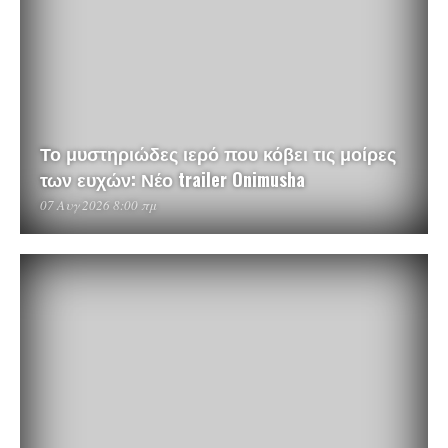
Το μυστηριώδες ιερό που κόβει τις μοίρες
των ευχών: Νέο trailer Onimusha
07 Αυγ 2026 8:00 πμ