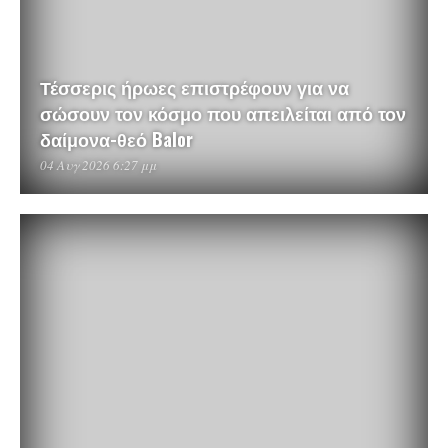
Τέσσερις ήρωες επιστρέφουν για να
σώσουν τον κόσμο που απειλείται από τον
δαίμονα-θεό Balor
04 Αυγ 2026 6:27 μμ