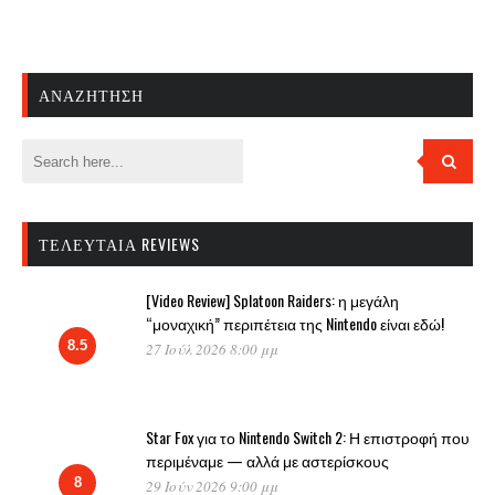
ΑΝΑΖΉΤΗΣΗ
ΤΕΛΕΥΤΑΊΑ REVIEWS
[Video Review] Splatoon Raiders: η μεγάλη
“μοναχική” περιπέτεια της Nintendo είναι εδώ!
8.5
27 Ιούλ 2026 8:00 μμ
Star Fox για το Nintendo Switch 2: Η επιστροφή που
περιμέναμε — αλλά με αστερίσκους
8
29 Ιούν 2026 9:00 μμ