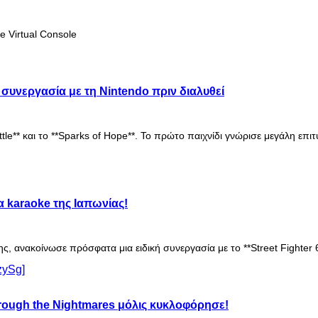
 Virtual Console
 συνεργασία με τη Nintendo πριν διαλυθεί
attle** και το **Sparks of Hope**. Το πρώτο παιχνίδι γνώρισε μεγάλη 
α karaoke της Ιαπωνίας!
ς, ανακοίνωσε πρόσφατα μια ειδική συνεργασία με το **Street Fighter 
Through the Nightmares μόλις κυκλοφόρησε!