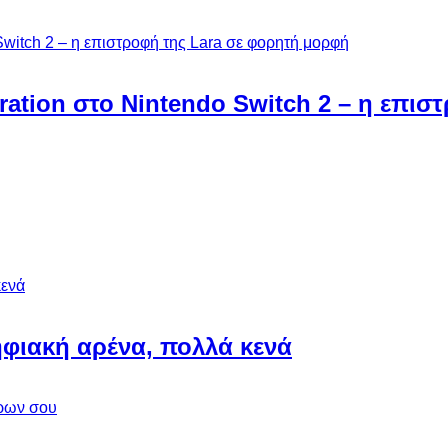
ebration στο Nintendo Switch 2 – η επι
φιακή αρένα, πολλά κενά