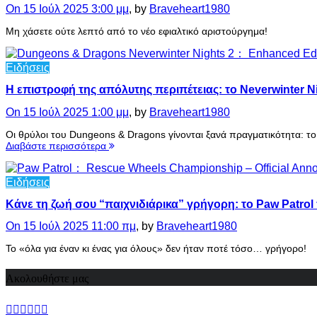
On 15 Ιούλ 2025 3:00 μμ
, by
Braveheart1980
Μη χάσετε ούτε λεπτό από το νέο εφιαλτικό αριστούργημα!
Ειδήσεις
H επιστροφή της απόλυτης περιπέτειας: το Neverwinter N
On 15 Ιούλ 2025 1:00 μμ
, by
Braveheart1980
Οι θρύλοι του Dungeons & Dragons γίνονται ξανά πραγματικότητα: το 
Διαβάστε περισσότερα
Ειδήσεις
Κάνε τη ζωή σου “παιχνιδιάρικα” γρήγορη: το Paw Patrol
On 15 Ιούλ 2025 11:00 πμ
, by
Braveheart1980
Το «όλα για έναν κι ένας για όλους» δεν ήταν ποτέ τόσο… γρήγορο!
Ακολουθήστε μας