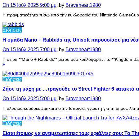
On 15 Ιούλ 2025 9:00 μμ
, by
Braveheart1980
Η πραγματικότητα πίσω από την κυκλοφορία του Nintendo GameCube
Ειδήσεις
Η ομάδα Mario + Rabbids της Ubisoft παρουσίασε μια νέα
On 15 Ιούλ 2025 7:00 μμ
, by
Braveheart1980
Η σειρά **Mario + Rabbids** μετρά δύο κυκλοφορίες, το **Kingdom B
Ειδήσεις
Ζήσε τη μάχη με …τραγούδι: το Street Fighter 6 κατακτά τ
On 15 Ιούλ 2025 5:00 μμ
, by
Braveheart1980
Η αλυσίδα καραόκε Jankara στην Ιαπωνία, γνωστή για τη δημοφιλία τη
Ειδήσεις
Είσαι έτοιμος να αντιμετωπίσεις τους εφιάλτες σου; Το 