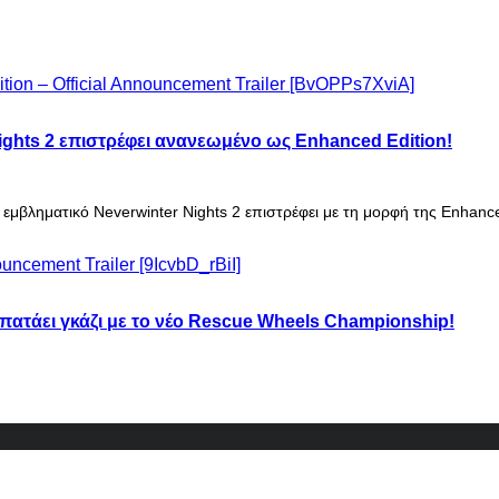
ights 2 επιστρέφει ανανεωμένο ως Enhanced Edition!
εμβληματικό Neverwinter Nights 2 επιστρέφει με τη μορφή της Enhanced
 πατάει γκάζι με το νέο Rescue Wheels Championship!