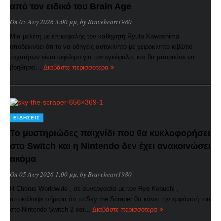
από τον ειδικό του Brain Age
On 05 Αυγ 2026 3:00 μμ
, by
Braveheart1980
Μια μελέτη με επικεφαλής τον καθηγητή Ryuta Kawashima
υποδεικνύει ότι το να οδηγείς αυτοκίνητο με χειροκίνητο κιβώτιο
ταχυτήτων είναι ωφέλιμο για τον εγκέφαλο, και θα μπορούσε να
βοηθήσει…
Διαβάστε περισσότερα
ΕΙΔΉΣΕΙΣ
Το μυστηριώδες παιχνίδι που θα κυκλοφορήσει
στο Switch και η Nintendo δεν έχει ανακοινώσει
ακόμα
On 05 Αυγ 2026 1:00 μμ
, by
Braveheart1980
Η Chorus Worldwide , σε συνεργασία με τον Ryo Kobuchi ,
αποκάλυψε σήμερα ότι το Sky the Scraper θα κάνει την εμφάνισή του
στο Nintendo Switch 2 και…
Διαβάστε περισσότερα