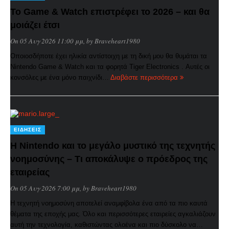
Το Game & Watch επιστρέφει το 2026 – και θα
μοιάζει έτσι
On 05 Αυγ 2026 11:00 μμ
, by
Braveheart1980
Οποιοσδήποτε έχει ηλικία αντίστοιχη με τη δική μου θα θυμάται τα
Nintendo Game & Watch και τα φορητά Tiger Electronics . Αυτές οι
κονσόλες με ένα μόνο παιχνίδι…
Διαβάστε περισσότερα
ΕΙΔΉΣΕΙΣ
Η Nintendo και το μεγάλο μυστικό της τεχνητής
νοημοσύνης – Τι αποκάλυψε ο πρόεδρος της
εταιρείας
On 05 Αυγ 2026 7:00 μμ
, by
Braveheart1980
Η τεχνητή νοημοσύνη αποτελεί αναμφίβολα ένα από τα πιο καυτά
θέματα της εποχής μας. Όλο και περισσότερες εταιρείες αγκαλιάζουν
αυτή την τεχνολογία, καθιστώντας ολοένα και πιο δύσκολο να…