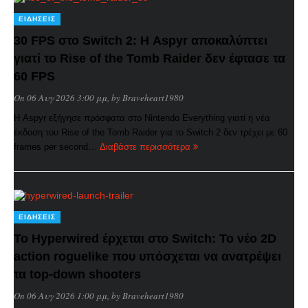
ΕΙΔΉΣΕΙΣ
30 FPS στο Switch 2: Η Aspyr αποκαλύπτει
γιατί το Rise of the Tomb Raider δεν έφτασε τα
60 FPS
On 06 Αυγ 2026 3:00 μμ
, by
Braveheart1980
Η Aspyr εξήγησε πρόσφατα στο Nintendo Everything γιατί η νέα
έκδοση του Rise of the Tomb Raider για το Switch 2 δεν τρέχει με 60
frames per second…
Διαβάστε περισσότερα
ΕΙΔΉΣΕΙΣ
Το Hyperwired έρχεται στο Switch: Το νέο 2D
action roguelike που υπόσχεται να ανατρέψει
τα top-down shooters
On 06 Αυγ 2026 1:00 μμ
, by
Braveheart1980