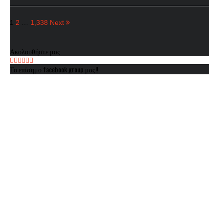
1
2
…
1,338
Next
Ακολουθήστε μας
Το επίσημο facebook group μας!!