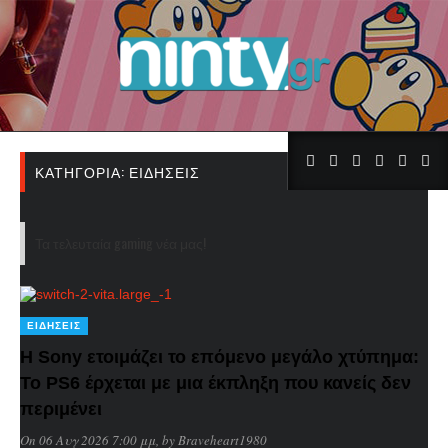
ΚΑΤΗΓΟΡΊΑ:
ΕΙΔΉΣΕΙΣ
Τα τελευταία gaming νέα μας!
ΕΙΔΉΣΕΙΣ
Η Sony ετοιμάζει το επόμενο μεγάλο χτύπημα:
Το PS6 έρχεται με μια έκπληξη που κανείς δεν
περιμένει
On 06 Αυγ 2026 7:00 μμ
, by
Braveheart1980