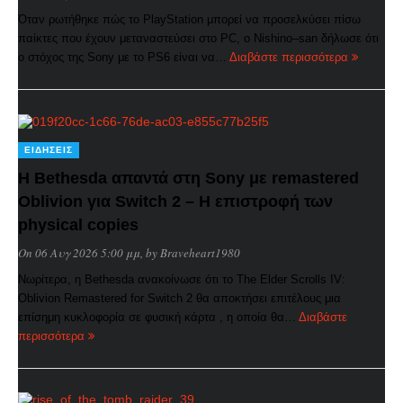
Όταν ρωτήθηκε πώς το PlayStation μπορεί να προσελκύσει πίσω
παίκτες που έχουν μεταναστεύσει στο PC, ο Nishino–san δήλωσε ότι
ο στόχος της Sony με το PS6 είναι να…
Διαβάστε περισσότερα
ΕΙΔΉΣΕΙΣ
Η Bethesda απαντά στη Sony με remastered
Oblivion για Switch 2 – Η επιστροφή των
physical copies
On 06 Αυγ 2026 5:00 μμ
, by
Braveheart1980
Νωρίτερα, η Bethesda ανακοίνωσε ότι το The Elder Scrolls IV:
Oblivion Remastered for Switch 2 θα αποκτήσει επιτέλους μια
επίσημη κυκλοφορία σε φυσική κάρτα , η οποία θα…
Διαβάστε
περισσότερα