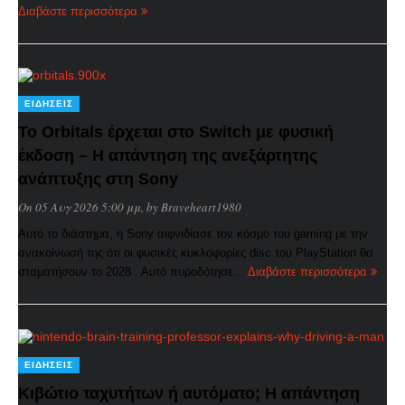
Διαβάστε περισσότερα
ΕΙΔΉΣΕΙΣ
Το Orbitals έρχεται στο Switch με φυσική
έκδοση – Η απάντηση της ανεξάρτητης
ανάπτυξης στη Sony
On 05 Αυγ 2026 5:00 μμ
, by
Braveheart1980
Αυτό το διάστημα, η Sony αιφνιδίασε τον κόσμο του gaming με την
ανακοίνωσή της ότι οι φυσικές κυκλοφορίες disc του PlayStation θα
σταματήσουν το 2028 . Αυτό πυροδότησε…
Διαβάστε περισσότερα
ΕΙΔΉΣΕΙΣ
Κιβώτιο ταχυτήτων ή αυτόματο; Η απάντηση