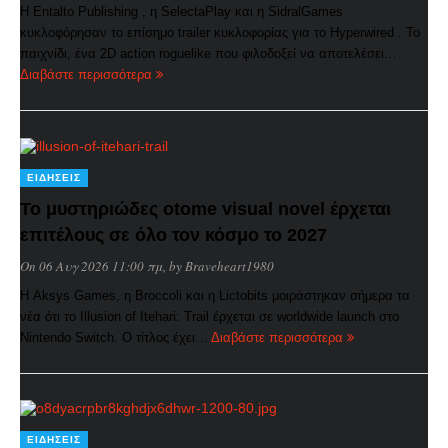
Η Entalto Publishing , η SelectaPlay και η SidralGames
κυκλοφόρησαν το επίσημο trailer κυκλοφορίας για το Hyperwired . Το
παιχνίδι, ένα 2D action roguelike που φιλοδοξεί να αποτελέσει…
Διαβάστε περισσότερα
ΕΙΔΉΣΕΙΣ
Το μυστηριώδες otome visual novel έρχεται
επιτέλους σε όλο τον κόσμο το 2027
On 06 Αυγ 2026 11:00 πμ
, by
Braveheart1980
Η Aksys Games, η Broccoli και η Lictobits μοιράστηκαν σήμερα τα
νέα ότι το Illusion of Itehari: Trail έρχεται σε worldwide launch στο
Nintendo Switch. Ο τίτλος έχει…
Διαβάστε περισσότερα
ΕΙΔΉΣΕΙΣ