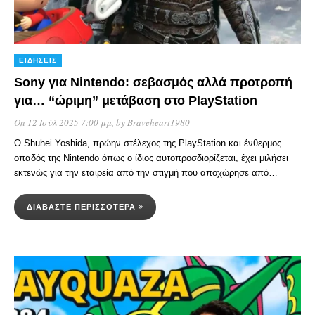
ΕΙΔΉΣΕΙΣ
Sony για Nintendo: σεβασμός αλλά προτροπή
για… “ώριμη” μετάβαση στο PlayStation
On 12 Ιούλ 2025 7:00 μμ
, by
Braveheart1980
Ο Shuhei Yoshida, πρώην στέλεχος της PlayStation και ένθερμος
οπαδός της Nintendo όπως ο ίδιος αυτοπροσδιορίζεται, έχει μιλήσει
εκτενώς για την εταιρεία από την στιγμή που αποχώρησε από…
ΔΙΑΒΆΣΤΕ ΠΕΡΙΣΣΌΤΕΡΑ