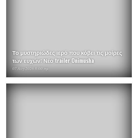
Το μυστηριώδες ιερό που κόβει τις μοίρες
των ευχών: Νέο trailer Onimusha
07 Αυγ 2026 8:00 πμ