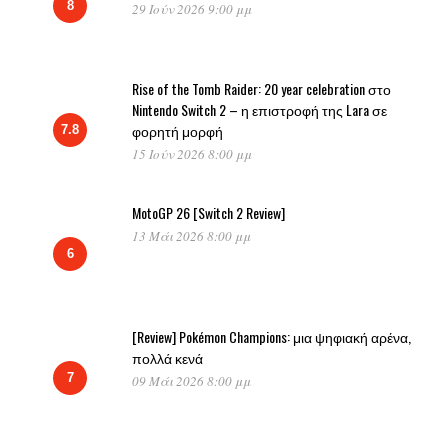
8
29 Ιούν 2026 9:00 μμ
Rise of the Tomb Raider: 20 year celebration στο
Nintendo Switch 2 – η επιστροφή της Lara σε
φορητή μορφή
7.8
15 Ιούν 2026 8:00 μμ
MotoGP 26 [Switch 2 Review]
13 Μάι 2026 8:00 μμ
6
[Review] Pokémon Champions: μια ψηφιακή αρένα,
πολλά κενά
7
09 Μάι 2026 8:00 μμ