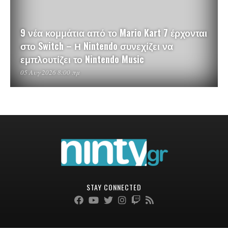
9 νέα κομμάτια από το Mario Kart 7 έρχονται
στο Switch – Η Nintendo συνεχίζει να
εμπλουτίζει το Nintendo Music
05 Αυγ 2026 8:00 πμ
STAY CONNECTED