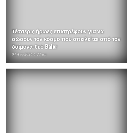
Τέσσερις ήρωες επιστρέφουν για να
σώσουν τον κόσμο που απειλείται από τον
δαίμονα-θεό Balor
04 Αυγ 2026 6:27 μμ