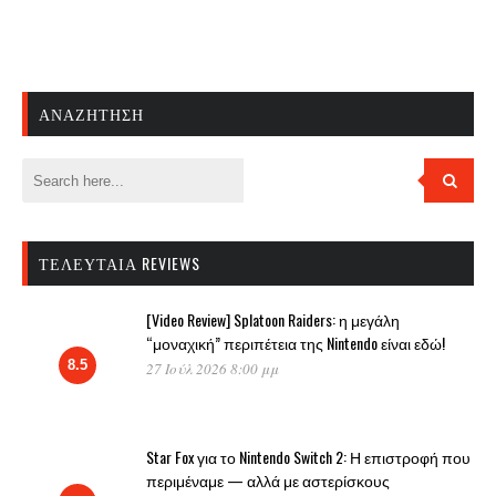
ΑΝΑΖΉΤΗΣΗ
ΤΕΛΕΥΤΑΊΑ REVIEWS
[Video Review] Splatoon Raiders: η μεγάλη
“μοναχική” περιπέτεια της Nintendo είναι εδώ!
8.5
27 Ιούλ 2026 8:00 μμ
Star Fox για το Nintendo Switch 2: Η επιστροφή που
περιμέναμε — αλλά με αστερίσκους