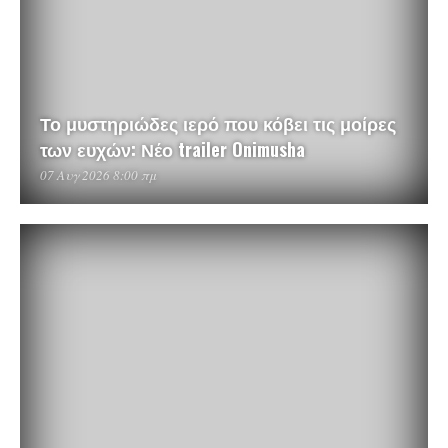
Το μυστηριώδες ιερό που κόβει τις μοίρες
των ευχών: Νέο trailer Onimusha
07 Αυγ 2026 8:00 πμ