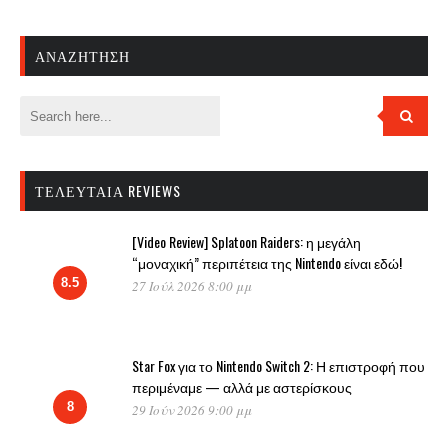
ΑΝΑΖΉΤΗΣΗ
ΤΕΛΕΥΤΑΊΑ REVIEWS
[Video Review] Splatoon Raiders: η μεγάλη
“μοναχική” περιπέτεια της Nintendo είναι εδώ!
8.5
27 Ιούλ 2026 8:00 μμ
Star Fox για το Nintendo Switch 2: Η επιστροφή που
περιμέναμε — αλλά με αστερίσκους
8
29 Ιούν 2026 9:00 μμ