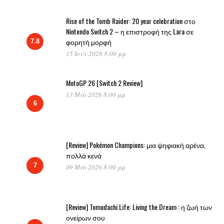
Rise of the Tomb Raider: 20 year celebration στο
Nintendo Switch 2 – η επιστροφή της Lara σε
φορητή μορφή
7.8
15 Ιούν 2026 8:00 μμ
MotoGP 26 [Switch 2 Review]
13 Μάι 2026 8:00 μμ
6
[Review] Pokémon Champions: μια ψηφιακή αρένα,
πολλά κενά
7
09 Μάι 2026 8:00 μμ
[Review] Tomodachi Life: Living the Dream : η ζωή των
ονείρων σου