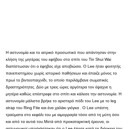
Η αστυνομία και το ιατρικό προσωπικό που απάντησαν στην
κλήση της μητέρας του εφήβου στο σπίτι του Tin Shui Wai
διαπίστωσαν ότι ο έφηβος είχε αποβιώσει. Ο Lee ήταν φοιτητής
πανεπιστημίου χωρίς ιστορικό παθήσεων και έπαιζε μόνος το
πρωί το βιντεοπαιχνίδι, το οποίο περιλάμβανε σωματικές
δραστηριότητες. Δύο με τρεις ώρες αργότερα τον έψαχνε η
μητέρα καθώς επέστρεφε στο σπίτι και κάλεσε την αστυνομία. Η
αστυνομία μάλιστα βρήκε το αριστερό πόδι του Lee με το leg
strap του Ring Fite και ένα χαλάκι γιόγκα . Ο Lee υπέστη
τραύματα στο κεφάλι του με αιμορραγία τόσο από τη μύτη όσο
και από τα αυτιά του.Μετά από προκαταρκτική έρευνα, οι
αστυνομικοί υποψιάστηκαν ότι ο Lee έπεσε κατά τη διάρκεια του