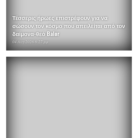
Τέσσερις ήρωες επιστρέφουν για να
σώσουν τον κόσμο που απειλείται από τον
δαίμονα-θεό Balor
04 Αυγ 2026 6:27 μμ