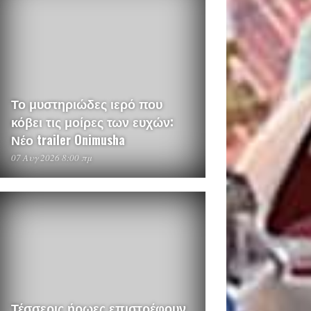
Το μυστηριώδες ιερό που
κόβει τις μοίρες των ευχών:
Νέο trailer Onimusha
07 Αυγ 2026 8:00 πμ
Τέσσερις ήρωες επιστρέφουν