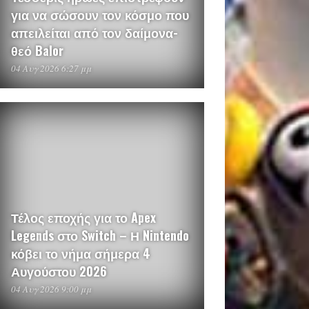
για να σώσουν τον κόσμο που
απειλείται από τον δαίμονα-
θεό Balor
04 Αυγ 2026 6:27 μμ
Τέλος εποχής για το Apex
Legends στο Switch – Η Nintendo
κόβει το νήμα σήμερα 4
Αυγούστου 2026
04 Αυγ 2026 9:00 μμ