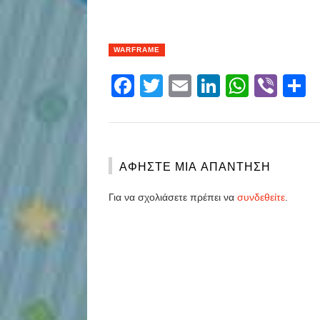
WARFRAME
Facebook
Twitter
Email
LinkedIn
Whats
Vibe
S
ΑΦΉΣΤΕ ΜΙΑ ΑΠΆΝΤΗΣΗ
Για να σχολιάσετε πρέπει να
συνδεθείτε
.