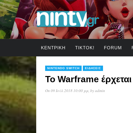
ΚΕΝΤΡΙΚΉ
TIKTOK!
FORUM
NINTENDO SWITCH
ΕΙΔΉΣΕΙΣ
Το Warframe έρχεται
On 09 Ιούλ 2018 10:00 μμ
, by
admin