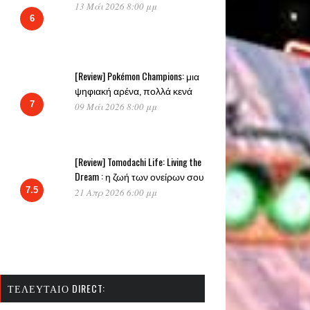
13 Μάι 2026 8:00 μμ
6
[Review] Pokémon Champions: μια
ψηφιακή αρένα, πολλά κενά
7
09 Μάι 2026 8:00 μμ
[Review] Tomodachi Life: Living the
Dream : η ζωή των ονείρων σου
7.5
21 Απρ 2026 6:00 μμ
ΤΕΛΕΥΤΑΊΟ DIRECT: