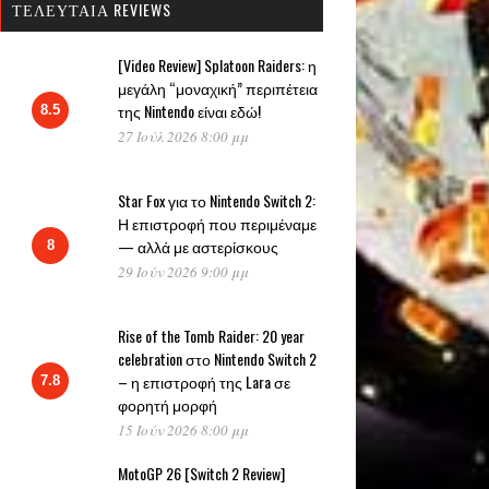
ΤΕΛΕΥΤΑΊΑ REVIEWS
[Video Review] Splatoon Raiders: η
μεγάλη “μοναχική” περιπέτεια
της Nintendo είναι εδώ!
8.5
27 Ιούλ 2026 8:00 μμ
Star Fox για το Nintendo Switch 2:
Η επιστροφή που περιμέναμε
— αλλά με αστερίσκους
8
29 Ιούν 2026 9:00 μμ
Rise of the Tomb Raider: 20 year
celebration στο Nintendo Switch 2
– η επιστροφή της Lara σε
7.8
φορητή μορφή
15 Ιούν 2026 8:00 μμ
MotoGP 26 [Switch 2 Review]