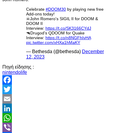
Celebrate
#DOOM30
by playing new free
Add-ons today!
☠John Romero's SIGIL II for DOOM &
DOOM II
Interview:
https://t.co/SK3166CYdJ
🔫Drugod's QDOOM for Quake
Interview:
https://t.co/n8NGFhIvHA
pic.twitter.com/xHXa1hMaKY
— Bethesda (@bethesda)
December
12, 2023
Πηγή είδησης :
nintendolife
Facebook
Twitter
Email
LinkedIn
WhatsApp