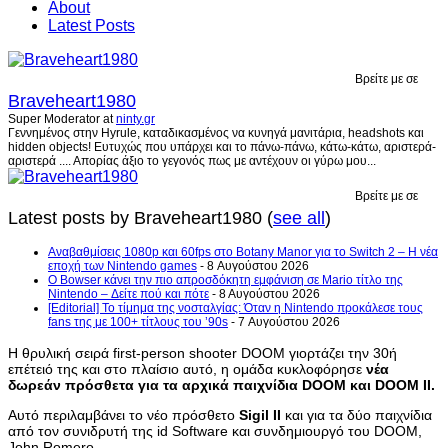
About
Latest Posts
Βρείτε με σε
Braveheart1980
Super Moderator
at
ninty.gr
Γεννημένος στην Hyrule, καταδικασμένος να κυνηγά μανιτάρια, headshots και
hidden objects! Ευτυχώς που υπάρχει και το πάνω-πάνω, κάτω-κάτω, αριστερά-
αριστερά .... Απορίας άξιο το γεγονός πως με αντέχουν οι γύρω μου...
Βρείτε με σε
Latest posts by Braveheart1980
(
see all
)
Αναβαθμίσεις 1080p και 60fps στο Botany Manor για το Switch 2 – Η νέα
εποχή των Nintendo games
- 8 Αυγούστου 2026
Ο Bowser κάνει την πιο απροσδόκητη εμφάνιση σε Mario τίτλο της
Nintendo – Δείτε πού και πότε
- 8 Αυγούστου 2026
[Editorial] Το τίμημα της νοσταλγίας: Όταν η Nintendo προκάλεσε τους
fans της με 100+ τίτλους του ’90s
- 7 Αυγούστου 2026
Η θρυλική σειρά first-person shooter DOOM γιορτάζει την 30ή
επέτειό της και στο πλαίσιο αυτό, η ομάδα κυκλοφόρησε
νέα
δωρεάν πρόσθετα για τα αρχικά παιχνίδια DOOM και DOOM II.
Αυτό περιλαμβάνει το νέο πρόσθετο
Sigil II
και για τα δύο παιχνίδια
από τον συνιδρυτή της id Software και συνδημιουργό του DOOM,
John Romero.