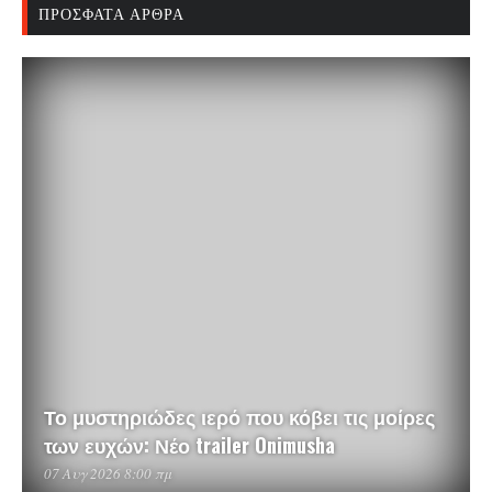
ΠΡΌΣΦΑΤΑ ΆΡΘΡΑ
Το μυστηριώδες ιερό που κόβει τις μοίρες
των ευχών: Νέο trailer Onimusha
07 Αυγ 2026 8:00 πμ