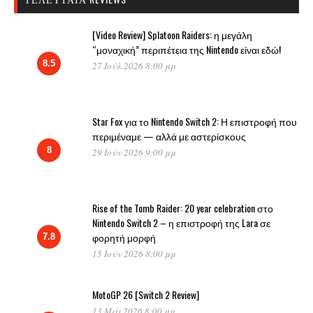
[Video Review] Splatoon Raiders: η μεγάλη
“μοναχική” περιπέτεια της Nintendo είναι εδώ!
8.5
27 Ιούλ 2026 8:00 μμ
Star Fox για το Nintendo Switch 2: Η επιστροφή που
περιμέναμε — αλλά με αστερίσκους
8
29 Ιούν 2026 9:00 μμ
Rise of the Tomb Raider: 20 year celebration στο
Nintendo Switch 2 – η επιστροφή της Lara σε
φορητή μορφή
7.8
15 Ιούν 2026 8:00 μμ
MotoGP 26 [Switch 2 Review]
13 Μάι 2026 8:00 μμ