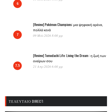
6
[Review] Pokémon Champions: μια ψηφιακή αρένα,
πολλά κενά
7
09 Μάι 2026 8:00 μμ
[Review] Tomodachi Life: Living the Dream : η ζωή των
ονείρων σου
7.5
21 Απρ 2026 6:00 μμ
ΤΕΛΕΥΤΑΊΟ DIRECT: