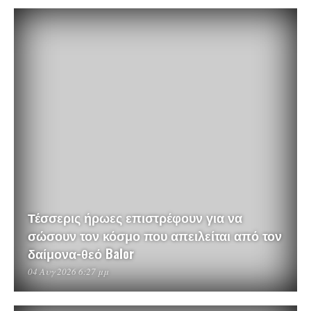
Τέσσερις ήρωες επιστρέφουν για να
σώσουν τον κόσμο που απειλείται από τον
δαίμονα-θεό Balor
04 Αυγ 2026 6:27 μμ