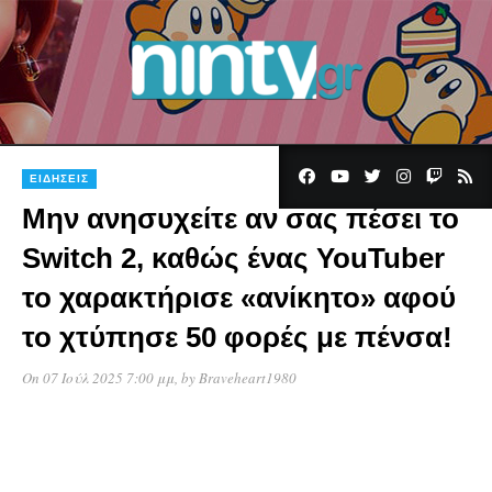
ΕΙΔΉΣΕΙΣ
Μην ανησυχείτε αν σας πέσει το
Switch 2, καθώς ένας YouTuber
το χαρακτήρισε «ανίκητο» αφού
το χτύπησε 50 φορές με πένσα!
On 07 Ιούλ 2025 7:00 μμ
, by
Braveheart1980