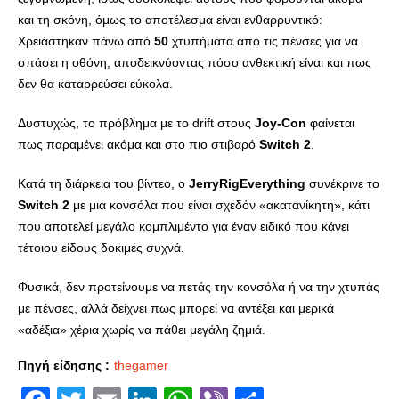
και τη σκόνη, όμως το αποτέλεσμα είναι ενθαρρυντικό:
Χρειάστηκαν πάνω από
50
χτυπήματα από τις πένσες για να
σπάσει η οθόνη, αποδεικνύοντας πόσο ανθεκτική είναι και πως
δεν θα καταρρεύσει εύκολα.
Δυστυχώς, το πρόβλημα με το drift στους
Joy-Con
φαίνεται
πως παραμένει ακόμα και στο πιο στιβαρό
Switch 2
.
Κατά τη διάρκεια του βίντεο, ο
JerryRigEverything
συνέκρινε το
Switch 2
με μια κονσόλα που είναι σχεδόν «ακατανίκητη», κάτι
που αποτελεί μεγάλο κομπλιμέντο για έναν ειδικό που κάνει
τέτοιου είδους δοκιμές συχνά.
Φυσικά, δεν προτείνουμε να πετάς την κονσόλα ή να την χτυπάς
με πένσες, αλλά δείχνει πως μπορεί να αντέξει και μερικά
«αδέξια» χέρια χωρίς να πάθει μεγάλη ζημιά.
Πηγή είδησης :
thegamer