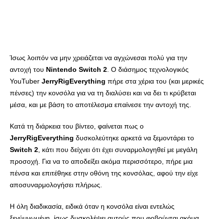
Ίσως λοιπόν να μην χρειάζεται να αγχώνεσαι πολύ για την
αντοχή του
Nintendo Switch 2
. Ο διάσημος τεχνολογικός
YouTuber
JerryRigEverything
πήρε στα χέρια του (και μερικές
πένσες) την κονσόλα για να τη διαλύσει και να δει τι κρύβεται
μέσα, και με βάση το αποτέλεσμα επαίνεσε την αντοχή της.
Κατά τη διάρκεια του βίντεο, φαίνεται πως ο
JerryRigEverything
δυσκολεύτηκε αρκετά να ξεμοντάρει το
Switch 2
, κάτι που δείχνει ότι έχει συναρμολογηθεί με μεγάλη
προσοχή. Για να το αποδείξει ακόμα περισσότερο, πήρε μια
πένσα και επιτέθηκε στην οθόνη της κονσόλας, αφού την είχε
αποσυναρμολογήσει πλήρως.
Η όλη διαδικασία, ειδικά όταν η κονσόλα είναι εντελώς
ξεγύμνωμένη, ίσως δυσκολέψει αυτούς που φοβούνται ακόμα