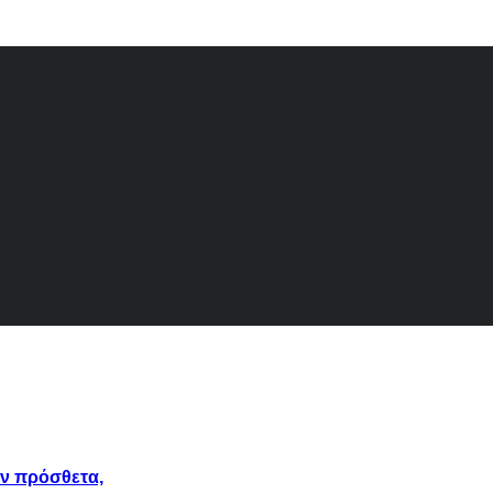
άν πρόσθετα,