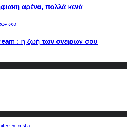
φιακή αρένα, πολλά κενά
Dream : η ζωή των ονείρων σου