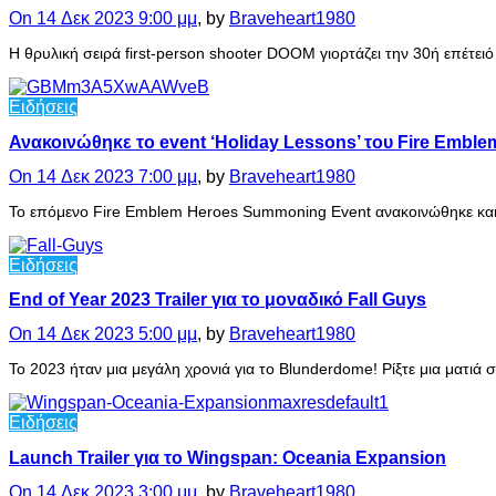
On 14 Δεκ 2023 9:00 μμ
, by
Braveheart1980
Η θρυλική σειρά first-person shooter DOOM γιορτάζει την 30ή επέτ
Ειδήσεις
Ανακοινώθηκε το event ‘Holiday Lessons’ του Fire Emble
On 14 Δεκ 2023 7:00 μμ
, by
Braveheart1980
Το επόμενο Fire Emblem Heroes Summoning Event ανακοινώθηκε και έ
Ειδήσεις
End of Year 2023 Trailer για το μοναδικό Fall Guys
On 14 Δεκ 2023 5:00 μμ
, by
Braveheart1980
Το 2023 ήταν μια μεγάλη χρονιά για το Blunderdome! Ρίξτε μια ματιά
Ειδήσεις
Launch Trailer για το Wingspan: Oceania Expansion
On 14 Δεκ 2023 3:00 μμ
, by
Braveheart1980