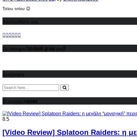
Τσίου τσίου 😉
Ακολουθήστε μας
Το επίσημο facebook group μας!!
Αναζήτηση
Τελευταία reviews
8.5
[Video Review] Splatoon Raiders: η μ