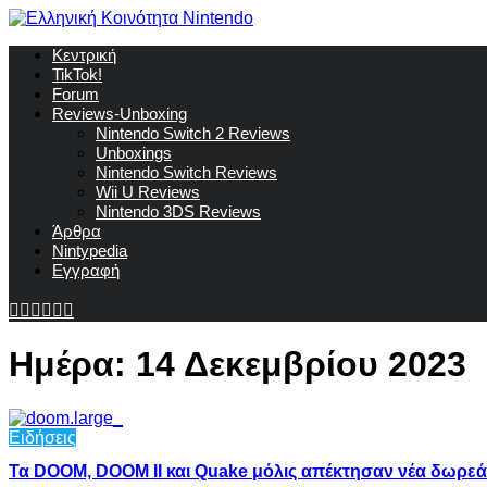
Κεντρική
TikTok!
Forum
Reviews-Unboxing
Nintendo Switch 2 Reviews
Unboxings
Nintendo Switch Reviews
Wii U Reviews
Nintendo 3DS Reviews
Άρθρα
Nintypedia
Εγγραφή
Ημέρα:
14 Δεκεμβρίου 2023
Ειδήσεις
Τα DOOM, DOOM II και Quake μόλις απέκτησαν νέα δωρε