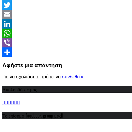
Facebook
Twitter
Email
LinkedIn
WhatsApp
Viber
Share
Αφήστε μια απάντηση
Για να σχολιάσετε πρέπει να
συνδεθείτε
.
Ακολουθήστε μας
Το επίσημο facebook group μας!!