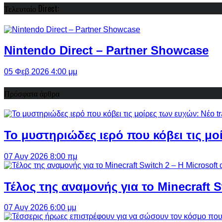
Τελευταίο Direct:
Nintendo Direct – Partner Showcase
05 Φεβ 2026 4:00 μμ
Πρόσφατα άρθρα
Το μυστηριώδες ιερό που κόβει τις μο
07 Αυγ 2026 8:00 πμ
Τέλος της αναμονής για το Minecraft 
07 Αυγ 2026 6:00 μμ