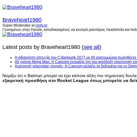
Braveheart1980
Super Moderator
at
ninty.gr
Γεννημένος στην Hyrule, καταδικασμένος να κυνηγά μανιτάρια, headshots και hidd
Latest posts by Braveheart1980
(
see all
)
H αδιανόητη επιτυχία του Cyberpunk 2077 με 40 εκατομμύρια πωληθέντα
40 χρόνια Mega Man: Η Capcom ετοιμάζει την πιο φιλόδοξη επιστροφή το
Ανατροπή τελευταίας στιγμής: Η Capcom αλλάζει τα δεδομένα για το Onim
Νομίζω ότι ο Batman μπορεί να έχει κάποια άλλη πιο σημαντική δουλει
εξαιρετική προσθήκη στο Rocket League όπως μπορείτε να δεί