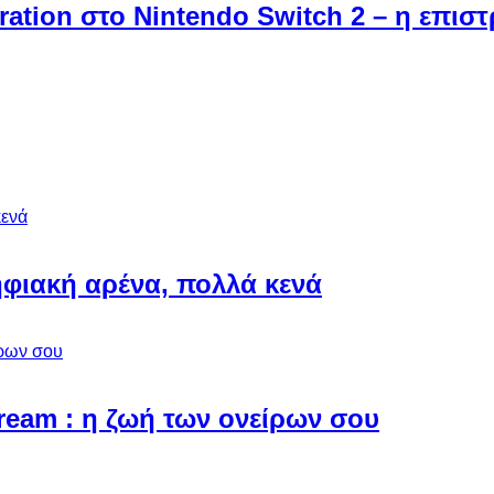
ebration στο Nintendo Switch 2 – η επι
φιακή αρένα, πολλά κενά
Dream : η ζωή των ονείρων σου