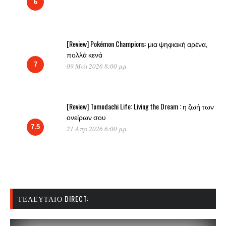
6
[Review] Pokémon Champions: μια ψηφιακή αρένα,
πολλά κενά
7
09 Μάι 2026 8:00 μμ
[Review] Tomodachi Life: Living the Dream : η ζωή των
ονείρων σου
7.5
21 Απρ 2026 6:00 μμ
ΤΕΛΕΥΤΑΊΟ DIRECT: