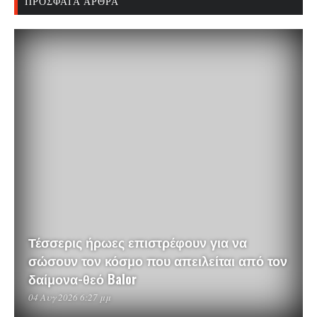
ΠΡΌΣΦΑΤΑ ΆΡΘΡΑ
Τέσσερις ήρωες επιστρέφουν για να
σώσουν τον κόσμο που απειλείται από τον
δαίμονα-θεό Balor
04 Αυγ 2026 6:27 μμ