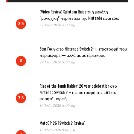
[Video Review] Splatoon Raiders: η μεγάλη
“μοναχική” περιπέτεια της Nintendo είναι εδώ!
8.5
27 Ιούλ 2026 8:00 μμ
Star Fox για το Nintendo Switch 2: Η επιστροφή που
περιμέναμε — αλλά με αστερίσκους
8
29 Ιούν 2026 9:00 μμ
Rise of the Tomb Raider: 20 year celebration στο
Nintendo Switch 2 – η επιστροφή της Lara σε
φορητή μορφή
7.8
15 Ιούν 2026 8:00 μμ
MotoGP 26 [Switch 2 Review]
13 Μάι 2026 8:00 μμ