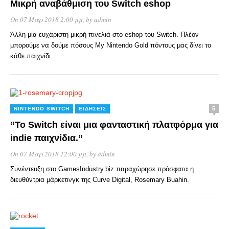
Μικρή αναβάθμιση του Switch eshop
On 07 Μαρ 2018 2:00 μμ
, by
admin
Άλλη μία ευχάριστη μικρή πινελιά στο eshop του Switch. Πλέον
μπορούμε να δούμε πόσους My Nintendo Gold πόντους μας δίνει το
κάθε παιχνίδι.
5
NINTENDO SWITCH
ΕΙΔΉΣΕΙΣ
”Το Switch είναι μια φανταστική πλατφόρμα για
indie παιχνίδια.”
On 07 Μαρ 2018 12:00 μμ
, by
admin
Συνέντευξη στο GamesIndustry.biz παραχώρησε πρόσφατα η
διευθύντρια μάρκετινγκ της Curve Digital, Rosemary Buahin.