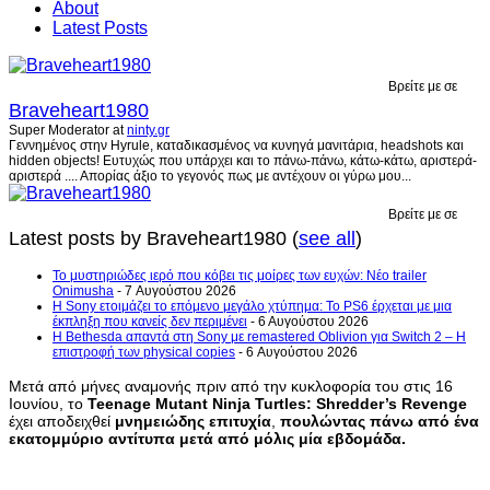
About
Latest Posts
Βρείτε με σε
Braveheart1980
Super Moderator
at
ninty.gr
Γεννημένος στην Hyrule, καταδικασμένος να κυνηγά μανιτάρια, headshots και
hidden objects! Ευτυχώς που υπάρχει και το πάνω-πάνω, κάτω-κάτω, αριστερά-
αριστερά .... Απορίας άξιο το γεγονός πως με αντέχουν οι γύρω μου...
Βρείτε με σε
Latest posts by Braveheart1980
(
see all
)
Το μυστηριώδες ιερό που κόβει τις μοίρες των ευχών: Νέο trailer
Onimusha
- 7 Αυγούστου 2026
Η Sony ετοιμάζει το επόμενο μεγάλο χτύπημα: Το PS6 έρχεται με μια
έκπληξη που κανείς δεν περιμένει
- 6 Αυγούστου 2026
Η Bethesda απαντά στη Sony με remastered Oblivion για Switch 2 – Η
επιστροφή των physical copies
- 6 Αυγούστου 2026
Μετά από μήνες αναμονής πριν από την κυκλοφορία του στις 16
Ιουνίου, το
Teenage Mutant Ninja Turtles: Shredder’s Revenge
έχει αποδειχθεί
μνημειώδης επιτυχία
,
πουλώντας πάνω από ένα
εκατομμύριο αντίτυπα μετά από μόλις μία εβδομάδα.