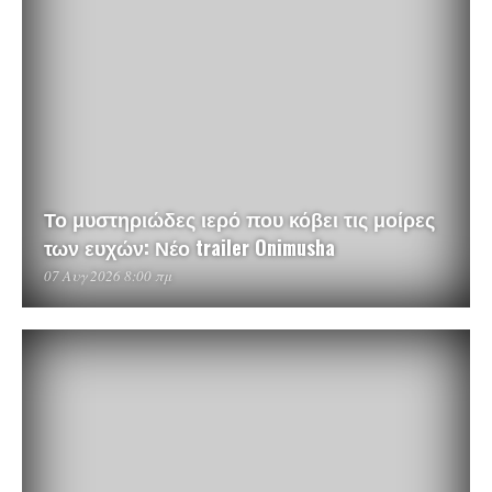
Το μυστηριώδες ιερό που κόβει τις μοίρες
των ευχών: Νέο trailer Onimusha
07 Αυγ 2026 8:00 πμ