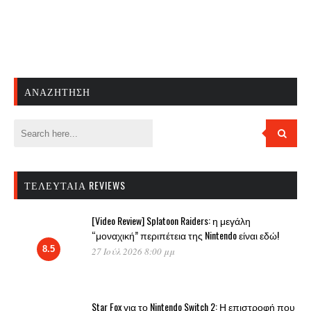
ΑΝΑΖΉΤΗΣΗ
ΤΕΛΕΥΤΑΊΑ REVIEWS
[Video Review] Splatoon Raiders: η μεγάλη
“μοναχική” περιπέτεια της Nintendo είναι εδώ!
8.5
27 Ιούλ 2026 8:00 μμ
Star Fox για το Nintendo Switch 2: Η επιστροφή που