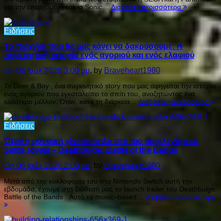
για την επερχόμενη ταινία Sonic…
Διαβάστε περισσότερα
Ειδήσεις
Το παιχνίδι που θα μας κάνει να δακρύσουμε: Η
συγκινητική ιστορία ενός αγοριού και ενός ελαφιού
On 06 Ιούλ 2026 3:00 μμ
, by
Braveheart1980
Το Deer & Boy , ένα συγκινητικό story που μας αφηγείται την ιστορία
ενός αγοριού που εγκαταλείπει το σπίτι του, αναζητώντας ένα
καλύτερο μέλλον. Όταν, κατά τη διάρκεια…
Διαβάστε περισσότερα
Ειδήσεις
Όταν η μουσική γίνεται όπλο στο πιο αμφιλεγόμενο
battle royale – Deathbulge: Battle of the Bands
On 06 Ιούλ 2026 2:00 μμ
, by
Braveheart1980
Μετά από την κυκλοφορία του στο Nintendo Switch αυτή την
εβδομάδα, έχουμε στη διάθεσή μας το launch trailer του Deathbulge:
Battle of the Bands . Αυτό το music–based…
Διαβάστε περισσότερα