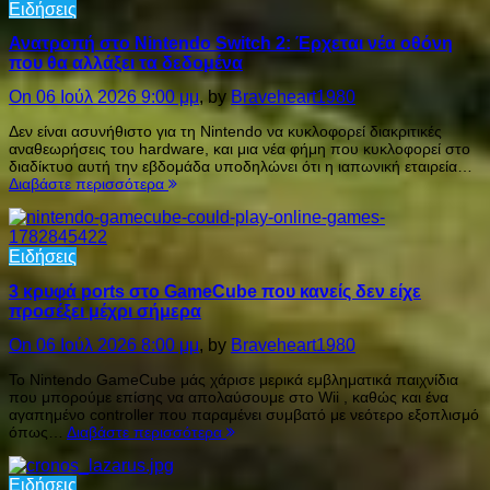
Ειδήσεις
Ανατροπή στο Nintendo Switch 2: Έρχεται νέα οθόνη
που θα αλλάξει τα δεδομένα
On 06 Ιούλ 2026 9:00 μμ
, by
Braveheart1980
Δεν είναι ασυνήθιστο για τη Nintendo να κυκλοφορεί διακριτικές
αναθεωρήσεις του hardware, και μια νέα φήμη που κυκλοφορεί στο
διαδίκτυο αυτή την εβδομάδα υποδηλώνει ότι η ιαπωνική εταιρεία…
Διαβάστε περισσότερα
Ειδήσεις
3 κρυφά ports στο GameCube που κανείς δεν είχε
προσέξει μέχρι σήμερα
On 06 Ιούλ 2026 8:00 μμ
, by
Braveheart1980
Το Nintendo GameCube μάς χάρισε μερικά εμβληματικά παιχνίδια
που μπορούμε επίσης να απολαύσουμε στο Wii , καθώς και ένα
αγαπημένο controller που παραμένει συμβατό με νεότερο εξοπλισμό
όπως…
Διαβάστε περισσότερα
Ειδήσεις