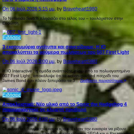
On 06 Ιούλ 2026 5:15 μμ
, by
Braveheart1980
Το Nintendo Switch πλησιάζει στο τέλος του – τουλάχιστον στην
Ευρώπη.
Ειδήσεις
3 εκατομμύρια αντίτυπα και συνεχίζουμε: Η IO
αποκαλύπτει τα νούμερα πωλήσεων του 007 First Light
On 06 Ιούλ 2026 5:00 μμ
, by
Braveheart1980
Η IO Interactive , η ομάδα ανάπτυξης πίσω από το πολυαγαπημένο
007 First Light , αποκάλυψε ότι το action–packed παιχνίδι του
James Bond έχει πλέον ξεπεράσει τα 3…
Διαβάστε περισσότερα
Ειδήσεις
Αποκλειστικό: Νέο υλικό από το Sonic the Hedgehog 4
παρουσιάστηκε σε κλειστή προβολή
On 06 Ιούλ 2026 4:00 μμ
, by
Braveheart1980
Οι φανατικοί θαυμαστές και οι κριτικοί είχαν την ευκαιρία να ρίξουν
μια πρώτη ματιά στο υλικό που ετοιμάζουν η SEGA και η Paramount