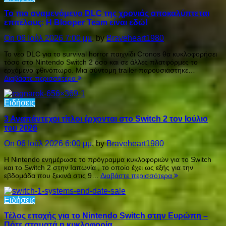
Το πιο αναμενόμενο DLC της χρονιάς αποκαλύπτεται
επιτέλους: Η Blooper Team είναι εδώ!
On 06 Ιούλ 2026 7:00 μμ
, by
Braveheart1980
Το νέο DLC για το survival horror παιχνίδι Cronos θα κυκλοφορήσει
τόσο στο Nintendo Switch 2 όσο και σε άλλες πλατφόρμες το
ερχόμενο φθινόπωρο. Μια σύντομη trailer παρουσιάστηκε…
Διαβάστε περισσότερα
Ειδήσεις
3 Αναπάντεχοι τίτλοι έρχονται στο Switch 2 τον Ιούλιο
του 2026
On 06 Ιούλ 2026 6:00 μμ
, by
Braveheart1980
Η Nintendo ενημέρωσε το πρόγραμμα κυκλοφοριών για το Switch
και το Switch 2 στην Ιαπωνία , το οποίο έχει ως εξής για την
εβδομάδα που ξεκινά στις 9…
Διαβάστε περισσότερα
Ειδήσεις
Τέλος εποχής για το Nintendo Switch στην Ευρώπη –
Πότε σταματά η κυκλοφορία