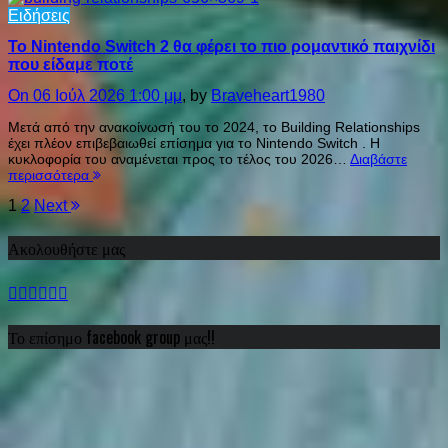
Ειδήσεις
Το Nintendo Switch 2 θα φέρει το πιο ρομαντικό παιχνίδι
που είδαμε ποτέ
On 06 Ιούλ 2026 1:00 μμ
, by
Braveheart1980
Μετά από την ανακοίνωσή του το 2024, το Building Relationships
έχει πλέον επιβεβαιωθεί επίσημα για το Nintendo Switch . Η
κυκλοφορία του αναμένεται προς το τέλος του 2026…
Διαβάστε
περισσότερα
Σελιδοποίηση
1
2
Next
άρθρων
Ακολουθήστε μας
Το επίσημο facebook group μας!!