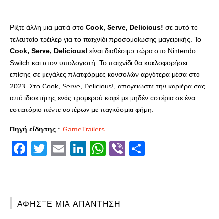
Ρίξτε άλλη μια ματιά στο
Cook, Serve, Delicious!
σε αυτό το
τελευταίο τρέιλερ για το παιχνίδι προσομοίωσης μαγειρικής. Το
Cook, Serve, Delicious!
είναι διαθέσιμο τώρα στο Nintendo
Switch και στον υπολογιστή. Το παιχνίδι θα κυκλοφορήσει
επίσης σε μεγάλες πλατφόρμες κονσολών αργότερα μέσα στο
2023. Στο Cook, Serve, Delicious!, απογειώστε την καριέρα σας
από ιδιοκτήτης ενός τρομερού καφέ με μηδέν αστέρια σε ένα
εστιατόριο πέντε αστέρων με παγκόσμια φήμη.
Πηγή είδησης :
GameTrailers
Facebook
Twitter
Email
LinkedIn
WhatsApp
Viber
Share
ΑΦΉΣΤΕ ΜΙΑ ΑΠΆΝΤΗΣΗ