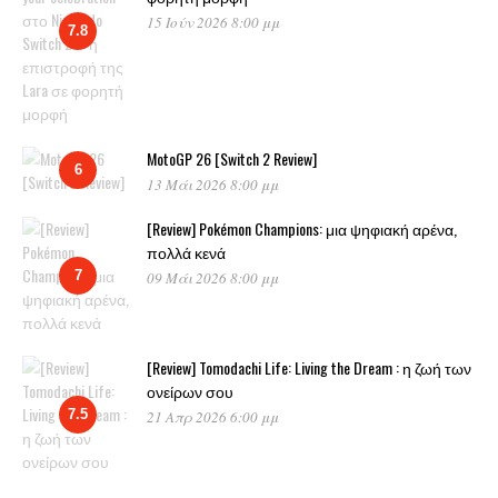
15 Ιούν 2026 8:00 μμ
7.8
MotoGP 26 [Switch 2 Review]
6
13 Μάι 2026 8:00 μμ
[Review] Pokémon Champions: μια ψηφιακή αρένα,
πολλά κενά
7
09 Μάι 2026 8:00 μμ
[Review] Tomodachi Life: Living the Dream : η ζωή των
ονείρων σου
7.5
21 Απρ 2026 6:00 μμ