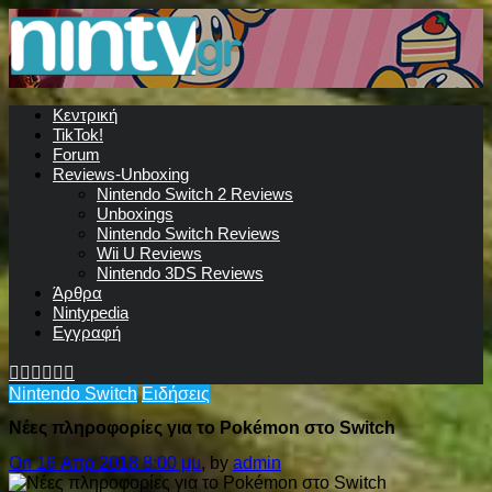
Κεντρική
TikTok!
Forum
Reviews-Unboxing
Nintendo Switch 2 Reviews
Unboxings
Nintendo Switch Reviews
Wii U Reviews
Nintendo 3DS Reviews
Άρθρα
Nintypedia
Εγγραφή
Nintendo Switch
Ειδήσεις
Νέες πληροφορίες για το Pokémon στο Switch
On 16 Απρ 2018 8:00 μμ
, by
admin