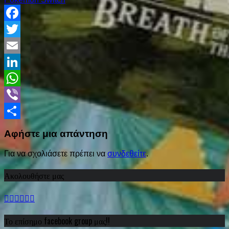
Facebook
Twitter
Email
LinkedIn
WhatsApp
Viber
Share
Αφήστε μια απάντηση
Για να σχολιάσετε πρέπει να
συνδεθείτε
.
Ακολουθήστε μας
Το επίσημο facebook group μας!!