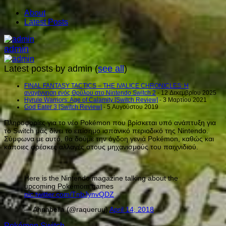
About
Latest Posts
admin
Latest posts by admin
(
see all
)
FINAL FANTASY TACTICS – THE IVALICE CHRONICLES: Η
αναγέννηση ενός Θρύλου στο Nintendo Switch 2
- 12 Δεκεμβρίου 2025
Hyrule Warriors: Age of Calamity [Switch Review]
- 3 Μαρτίου 2021
God Eater 3 [Switch Review]
- 5 Αυγούστου 2019
Πληροφορίες για το νέο Pokémon που βρίσκεται υπό ανάπτυξη για
το Switch μάς δίνει το επίσημο ισπανικό περιοδικό της Nintendo.
Σύμφωνα με αυτό, θα δούμε την όγδοη γενιά Pokémon, καθώς και
κάποιες φρέσκες αλλαγές στους μηχανισμούς του παιχνιδιού.
Here is the Nintendo magazine talking about the
upcoming Pokémom games
pic.twitter.com/TnbJynvQDZ
— Ahnabella (@raqueruu)
April 14, 2018
Pokémon Switch