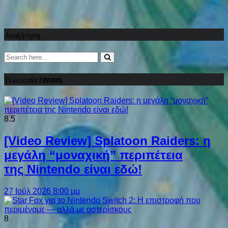
Αναζήτηση
Τελευταία reviews
8.5
[Video Review] Splatoon Raiders: η
μεγάλη “μοναχική” περιπέτεια
της Nintendo είναι εδώ!
27 Ιούλ 2026 8:00 μμ
8