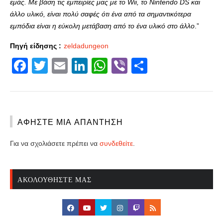
εμάς. Με βάση τις εμπειρίες μας με το Wii, το Nintendo DS και
άλλο υλικό, είναι πολύ σαφές ότι ένα από τα σημαντικότερα
εμπόδια είναι η εύκολη μετάβαση από το ένα υλικό στο άλλο
.”
Πηγή είδησης :
zeldadungeon
Facebook
Twitter
Email
LinkedIn
WhatsApp
Viber
Share
ΑΦΉΣΤΕ ΜΙΑ ΑΠΆΝΤΗΣΗ
Για να σχολιάσετε πρέπει να
συνδεθείτε
.
ΑΚΟΛΟΥΘΉΣΤΕ ΜΑΣ