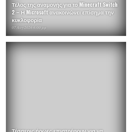
Τέλος της αναμονής για το Minecraft Switch
2 – Η Microsoft ανακοινώνει επίσημα την
κυκλοφορία
07 Αυγ 2026 6:00 μμ
Τέσσερις ήρωες επιστρέφουν για να