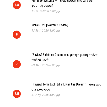
Nintendo Switch 2 – η επιστροφή της Lara σε
φορητή μορφή
7.8
15 Ιούν 2026 8:00 μμ
MotoGP 26 [Switch 2 Review]
13 Μάι 2026 8:00 μμ
6
[Review] Pokémon Champions: μια ψηφιακή αρένα,
πολλά κενά
7
09 Μάι 2026 8:00 μμ
[Review] Tomodachi Life: Living the Dream : η ζωή των
ονείρων σου
7.5
21 Απρ 2026 6:00 μμ