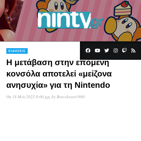
ΕΙΔΉΣΕΙΣ
Η μετάβαση στην επόμενη
κονσόλα αποτελεί «μείζονα
ανησυχία» για τη Nintendo
On 18 Μάι 2022 8:00 μμ
, by
Braveheart1980