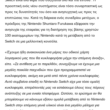
Switch είναι ένα θέμα που συζητείται όλο και πιο έντονα . Η
προοπτική ενός νέου συστήματος είναι τόσο συναρπαστική ως
προς τις δυνατότητές του όσο και ανησυχητική ως προς τις
επιπτώσεις του. Κατά τη διάρκεια ενός συνεδρίου μετόχων, ο
πρόεδρος της Nintendo Shuntaro Furukawa εξέφρασε την
ανησυχία της εταιρείας για τη διατήρηση της βάσης χρηστών
100 εκατομμυρίων της Nintendo κατά τη μετάβαση από το
Switch σε μια μελλοντική κονσόλα.
«
Έχουμε ήδη ανακοινώσει ένα μέρος του οδικού χάρτη
λογισμικού μας που θα κυκλοφορήσει μέχρι την επόμενη άνοιξη
»,
είπε. «
Σε αντίθεση με το παρελθόν, συνεχίζουμε να έχουμε μια
μεγάλη ποικιλία παιχνιδιών που έχει προγραμματιστεί να
κυκλοφορήσει, ακόμη και μετά από πέντε χρόνια κυκλοφορίας.
Αυτό συμβαίνει επειδή το Nintendo Switch είχε μια τόσο ομαλή
κυκλοφορία, επιτρέποντάς μας να εστιάσουμε όλους τους πόρους
ανάπτυξης σε μια ενιαία πλατφόρμα. Ωστόσο, το ερώτημα αν θα
μπορέσουμε να κάνουμε εξίσου ομαλά μετάβαση από το Nintendo
Switch στην επόμενη γενιά υλικού είναι ένα μεγάλο μέλημα για