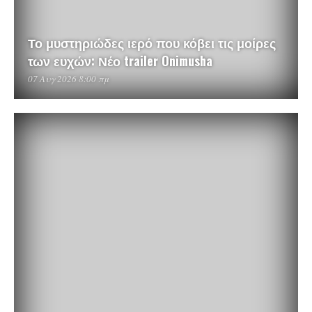
Το μυστηριώδες ιερό που κόβει τις μοίρες
των ευχών: Νέο trailer Onimusha
07 Αυγ 2026 8:00 πμ