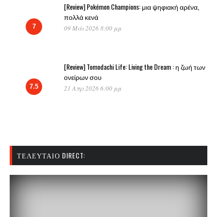
[Review] Pokémon Champions: μια ψηφιακή αρένα,
πολλά κενά
7
09 Μάι 2026 8:00 μμ
[Review] Tomodachi Life: Living the Dream : η ζωή των
ονείρων σου
7.5
21 Απρ 2026 6:00 μμ
ΤΕΛΕΥΤΑΊΟ DIRECT: