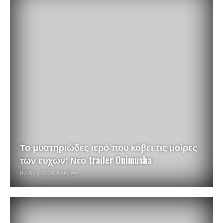
Το μυστηριώδες ιερό που κόβει τις μοίρες
των ευχών: Νέο trailer Onimusha
07 Αυγ 2026 8:00 πμ