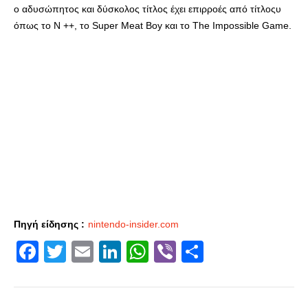
ο αδυσώπητος και δύσκολος τίτλος έχει επιρροές από τίτλοςυ
όπως το N ++, το Super Meat Boy και το The Impossible Game.
Πηγή είδησης :
nintendo-insider.com
Facebook
Twitter
Email
LinkedIn
WhatsApp
Viber
Share