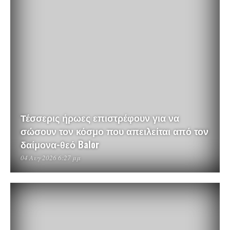
Τέσσερις ήρωες επιστρέφουν για να
σώσουν τον κόσμο που απειλείται από τον
δαίμονα-θεό Balor
04 Αυγ 2026 6:27 μμ