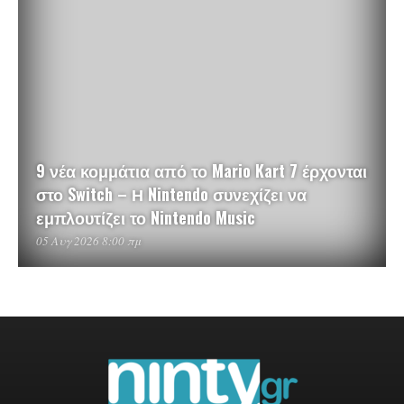
9 νέα κομμάτια από το Mario Kart 7 έρχονται
στο Switch – Η Nintendo συνεχίζει να
εμπλουτίζει το Nintendo Music
05 Αυγ 2026 8:00 πμ