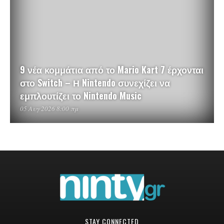
9 νέα κομμάτια από το Mario Kart 7 έρχονται
στο Switch – Η Nintendo συνεχίζει να
εμπλουτίζει το Nintendo Music
05 Αυγ 2026 8:00 πμ
STAY CONNECTED