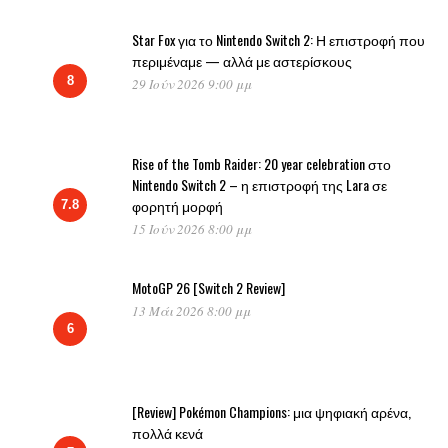
Star Fox για το Nintendo Switch 2: Η επιστροφή που
περιμέναμε — αλλά με αστερίσκους
8
29 Ιούν 2026 9:00 μμ
Rise of the Tomb Raider: 20 year celebration στο
Nintendo Switch 2 – η επιστροφή της Lara σε
φορητή μορφή
7.8
15 Ιούν 2026 8:00 μμ
MotoGP 26 [Switch 2 Review]
13 Μάι 2026 8:00 μμ
6
[Review] Pokémon Champions: μια ψηφιακή αρένα,
πολλά κενά