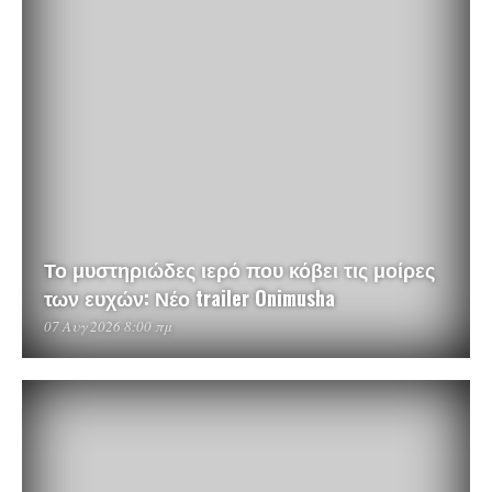
Το μυστηριώδες ιερό που κόβει τις μοίρες
των ευχών: Νέο trailer Onimusha
07 Αυγ 2026 8:00 πμ