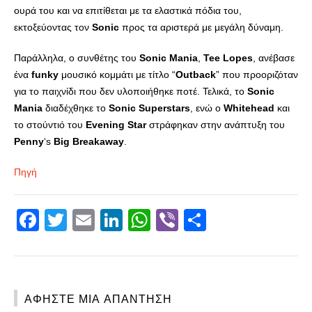
ουρά του και να επιτίθεται με τα ελαστικά πόδια του,
εκτοξεύοντας τον
Sonic
προς τα αριστερά με μεγάλη δύναμη.
Παράλληλα, ο συνθέτης του
Sonic
Mania
,
Tee
Lopes
, ανέβασε
ένα
funky
μουσικό κομμάτι με τίτλο “
Outback
” που προοριζόταν
για το παιχνίδι που δεν υλοποιήθηκε ποτέ. Τελικά, το
Sonic
Mania
διαδέχθηκε το
Sonic
Superstars
, ενώ ο
Whitehead
και
το στούντιό του
Evening
Star
στράφηκαν στην ανάπτυξη του
Penny
‘s
Big
Breakaway
.
Πηγή
Facebook
Twitter
Email
LinkedIn
WhatsApp
Viber
Share
ΑΦΉΣΤΕ ΜΙΑ ΑΠΆΝΤΗΣΗ