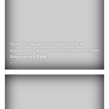
Τέσσερις ήρωες επιστρέφουν για να
σώσουν τον κόσμο που απειλείται από τον
δαίμονα-θεό Balor
04 Αυγ 2026 6:27 μμ