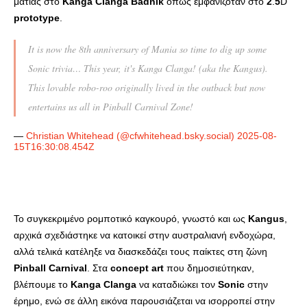
ματιάς στο
Kanga
Clanga
Badnik
όπως εμφανιζόταν στο
2
.
5
D
prototype
.
It is now the 8th anniversary of Mania so time to dig up some
Sonic trivia… This year, it's Kanga Clanga! (aka the Kangus).
This lovable robo-roo originally lived in the outback but now
entertains us all in Pinball Carnival Zone!
—
Christian Whitehead (@cfwhitehead.bsky.social)
2025-08-
15T16:30:08.454Z
Το συγκεκριμένο ρομποτικό καγκουρό, γνωστό και ως
Kangus
,
αρχικά σχεδιάστηκε να κατοικεί στην αυστραλιανή ενδοχώρα,
αλλά τελικά κατέληξε να διασκεδάζει τους παίκτες στη ζώνη
Pinball
Carnival
. Στα
concept
art
που δημοσιεύτηκαν,
βλέπουμε το
Kanga
Clanga
να καταδιώκει τον
Sonic
στην
έρημο, ενώ σε άλλη εικόνα παρουσιάζεται να ισορροπεί στην