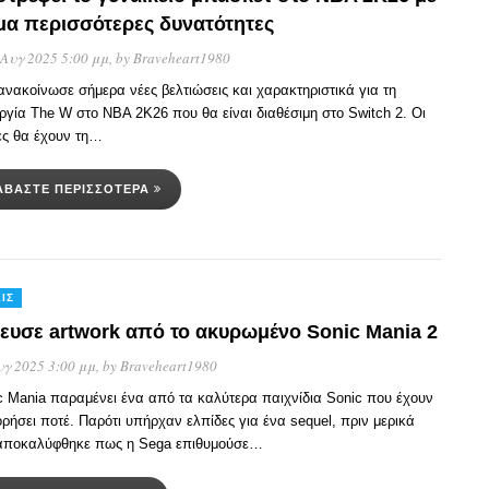
μα περισσότερες δυνατότητες
 Αυγ 2025 5:00 μμ
, by
Braveheart1980
ανακοίνωσε σήμερα νέες βελτιώσεις και χαρακτηριστικά για τη
υργία The W στο NBA 2K26 που θα είναι διαθέσιμη στο Switch 2. Οι
ες θα έχουν τη…
ΑΒΆΣΤΕ ΠΕΡΙΣΣΌΤΕΡΑ
ΙΣ
ευσε artwork από το ακυρωμένο Sonic Mania 2
υγ 2025 3:00 μμ
, by
Braveheart1980
c Mania παραμένει ένα από τα καλύτερα παιχνίδια Sonic που έχουν
ρήσει ποτέ. Παρότι υπήρχαν ελπίδες για ένα sequel, πριν μερικά
 αποκαλύφθηκε πως η Sega επιθυμούσε…