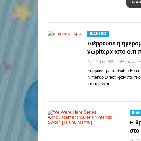
ΔΙΑ
ΕΙΔΉΣΕΙΣ
Διέρρευσε η ημερομ
νωρίτερα από ό,τι 
On 25 Αυγ 2025 2:04 μμ
, by
B
Σύμφωνα με το Switch Force,
Nintendo Direct, φαίνεται πω
Σεπτεμβρίου.
ΕΙΔΉ
Η θ
στο
On 25