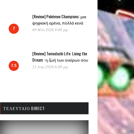
[Review] Pokémon Champions: μια
ψηφιακή αρένα, πολλά κενά
7
09 Μάι 2026 8:00 μμ
[Review] Tomodachi Life: Living the
Dream : η ζωή των ονείρων σου
7.5
21 Απρ 2026 6:00 μμ
ΤΕΛΕΥΤΑΊΟ DIRECT: