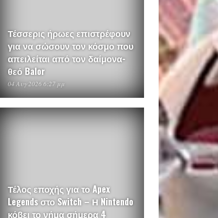
Τέσσερις ήρωες επιστρέφουν
για να σώσουν τον κόσμο που
απειλείται από τον δαίμονα-
θεό Balor
04 Αυγ 2026 6:27 μμ
Τέλος εποχής για το Apex
Legends στο Switch – Η Nintendo
κόβει το νήμα σήμερα 4