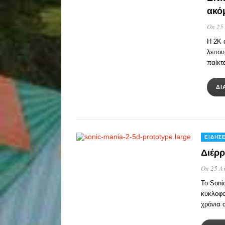
ακό
On 25
Η 2K 
λειτο
παίκτ
ΔΙ
ΕΙΔΉΣΕ
Διέρρ
On 25 Α
Το Soni
κυκλοφο
χρόνια