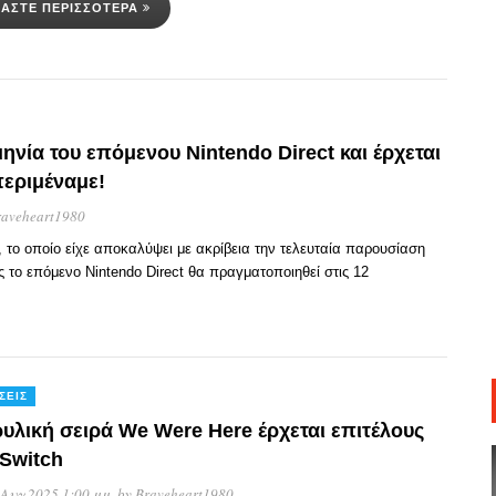
ΒΆΣΤΕ ΠΕΡΙΣΣΌΤΕΡΑ
ηνία του επόμενου Nintendo Direct και έρχεται
περιμέναμε!
raveheart1980
 το οποίο είχε αποκαλύψει με ακρίβεια την τελευταία παρουσίαση
ς το επόμενο Nintendo Direct θα πραγματοποιηθεί στις 12
ΣΕΙΣ
ρυλική σειρά We Were Here έρχεται επιτέλους
 Switch
 Αυγ 2025 1:00 μμ
, by
Braveheart1980