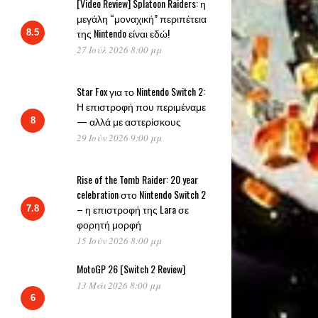
[Video Review] Splatoon Raiders: η
μεγάλη “μοναχική” περιπέτεια
της Nintendo είναι εδώ!
8.5
27 Ιούλ 2026 8:00 μμ
Star Fox για το Nintendo Switch 2:
Η επιστροφή που περιμέναμε
— αλλά με αστερίσκους
8
29 Ιούν 2026 9:00 μμ
Rise of the Tomb Raider: 20 year
celebration στο Nintendo Switch 2
– η επιστροφή της Lara σε
7.8
φορητή μορφή
15 Ιούν 2026 8:00 μμ
MotoGP 26 [Switch 2 Review]
13 Μάι 2026 8:00 μμ
6