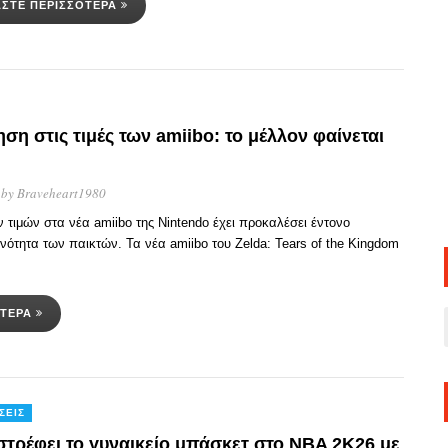
ΆΣΤΕ ΠΕΡΙΣΣΌΤΕΡΑ
ση στις τιμές των amiibo: το μέλλον φαίνεται
, by
Braveheart1980
τιμών στα νέα amiibo της Nintendo έχει προκαλέσει έντονο
νότητα των παικτών. Τα νέα amiibo του Zelda: Tears of the Kingdom
ΌΤΕΡΑ
ΣΕΙΣ
στρέφει το γυναικείο μπάσκετ στο NBA 2K26 με