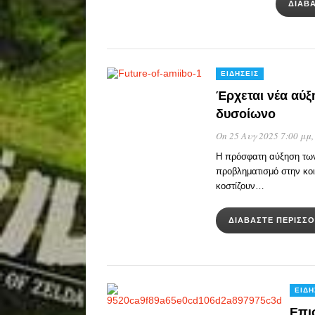
ΔΙΑΒ
ΕΙΔΉΣΕΙΣ
Έρχεται νέα αύξη
δυσοίωνο
On 25 Αυγ 2025 7:00 μμ
Η πρόσφατη αύξηση των 
προβληματισμό στην κοι
κοστίζουν…
ΔΙΑΒΆΣΤΕ ΠΕΡΙΣΣ
ΕΙΔΉ
Επι