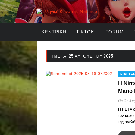
ΚΕΝΤΡΙΚΉ
TIKTOK!
FORUM
ΗΜΈΡΑ:
25 ΑΥΓΟΎΣΤΟΥ 2025
ΕΙΔΉΣΕΙ
H Nint
Mario 
On 25 Αυγ
Η PETA στ
τον κολο
της αγελ