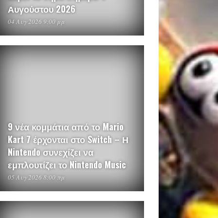
Αυγούστου 2026
04 Αυγ 2026 9:00 μμ
9 νέα κομμάτια από το Mario
Kart 7 έρχονται στο Switch – Η
Nintendo συνεχίζει να
εμπλουτίζει το Nintendo Music
05 Αυγ 2026 8:00 πμ