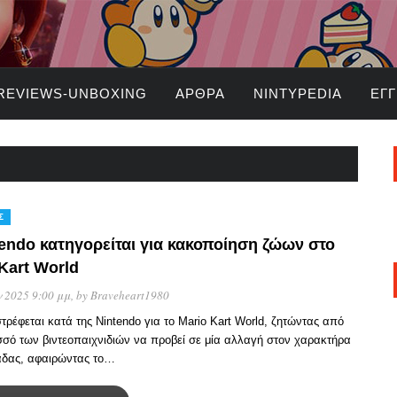
REVIEWS-UNBOXING
ΆΡΘΡΑ
NINTYPEDIA
ΕΓ
Σ
endo κατηγορείται για κακοποίηση ζώων στο
Kart World
 2025 9:00 μμ
, by
Braveheart1980
ρέφεται κατά της Nintendo για το Mario Kart World, ζητώντας από
σσό των βιντεοπαιχνιδιών να προβεί σε μία αλλαγή στον χαρακτήρα
άδας, αφαιρώντας το…