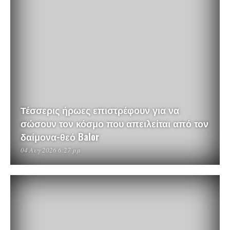
Τέσσερις ήρωες επιστρέφουν για να
σώσουν τον κόσμο που απειλείται από τον
δαίμονα-θεό Balor
04 Αυγ 2026 6:27 μμ