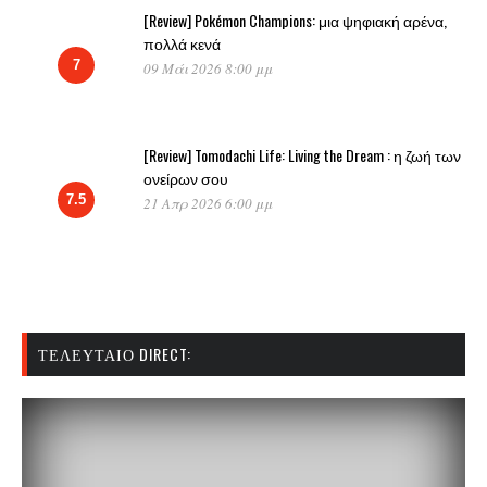
[Review] Pokémon Champions: μια ψηφιακή αρένα,
πολλά κενά
7
09 Μάι 2026 8:00 μμ
[Review] Tomodachi Life: Living the Dream : η ζωή των
ονείρων σου
7.5
21 Απρ 2026 6:00 μμ
ΤΕΛΕΥΤΑΊΟ DIRECT: