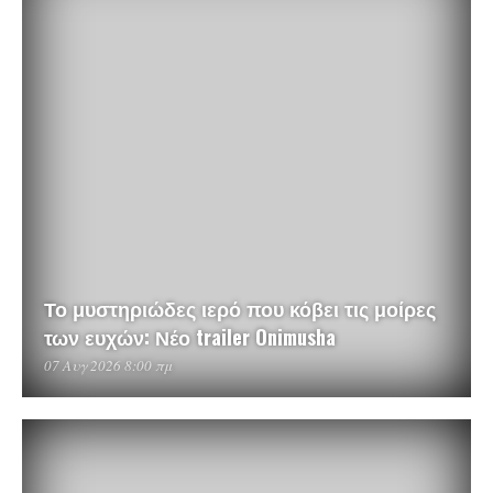
Το μυστηριώδες ιερό που κόβει τις μοίρες
των ευχών: Νέο trailer Onimusha
07 Αυγ 2026 8:00 πμ