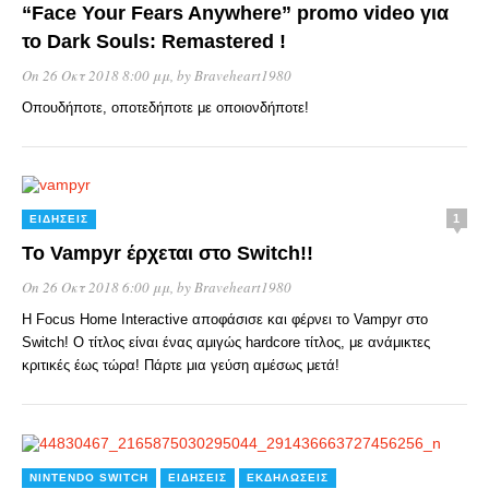
“Face Your Fears Anywhere” promo video για
το Dark Souls: Remastered !
On 26 Οκτ 2018 8:00 μμ
, by
Braveheart1980
Οπουδήποτε, οποτεδήποτε με οποιονδήποτε!
1
ΕΙΔΉΣΕΙΣ
To Vampyr έρχεται στο Switch!!
On 26 Οκτ 2018 6:00 μμ
, by
Braveheart1980
Η Focus Home Interactive αποφάσισε και φέρνει το Vampyr στο
Switch! Ο τίτλος είναι ένας αμιγώς hardcore τίτλος, με ανάμικτες
κριτικές έως τώρα! Πάρτε μια γεύση αμέσως μετά!
NINTENDO SWITCH
ΕΙΔΉΣΕΙΣ
ΕΚΔΗΛΏΣΕΙΣ