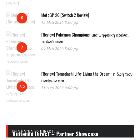
MotoGP 26 [Switch 2 Review]
6
13 Μάι 2026 8:00 μμ
[Review] Pokémon Champions: μια ψηφιακή αρένα,
πολλά κενά
7
09 Μάι 2026 8:00 μμ
[Review] Tomodachi Life: Living the Dream : η ζωή των
ονείρων σου
7.5
21 Απρ 2026 6:00 μμ
ΤΕΛΕΥΤΑΊΟ DIRECT:
Nintendo Direct – Partner Showcase