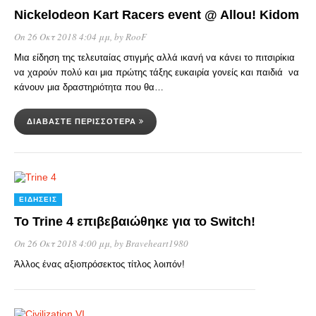
Nickelodeon Kart Racers event @ Allou! Kidom
On 26 Οκτ 2018 4:04 μμ
, by
RooF
Μια είδηση της τελευταίας στιγμής αλλά ικανή να κάνει το πιτσιρίκια
να χαρούν πολύ και μια πρώτης τάξης ευκαιρία γονείς και παιδιά να
κάνουν μια δραστηριότητα που θα…
ΔΙΑΒΆΣΤΕ ΠΕΡΙΣΣΌΤΕΡΑ
ΕΙΔΉΣΕΙΣ
Το Trine 4 επιβεβαιώθηκε για το Switch!
On 26 Οκτ 2018 4:00 μμ
, by
Braveheart1980
Άλλος ένας αξιοπρόσεκτος τίτλος λοιπόν!