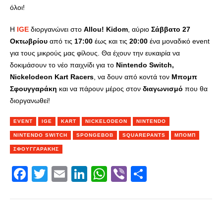
όλοι!
Η
IGE
διοργανώνει στο
Allou! Kidom
, αύριο
Σάββατο 27
Οκτωβρίου
από τις
17:00
έως και τις
20:00
ένα μοναδικό event
για τους μικρούς μας φίλους. Θα έχουν την ευκαιρία να
δοκιμάσουν το νέο παιχνίδι για το
Nintendo Switch,
Nickelodeon Kart Racers
, να δουν από κοντά τον
Μπομπ
Σφουγγαράκη
και να πάρουν μέρος στον
διαγωνισμό
που θα
διοργανωθεί!
EVENT
IGE
KART
NICKELODEON
NINTENDO
NINTENDO SWITCH
SPONGEBOB
SQUAREPANTS
ΜΠΌΜΠ
ΣΦΟΥΓΓΑΡΆΚΗΣ
Facebook
Twitter
Email
LinkedIn
WhatsApp
Viber
Share