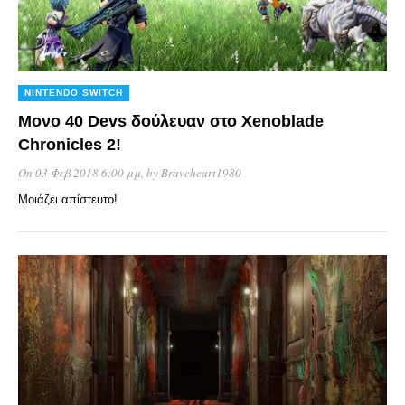
NINTENDO SWITCH
Μονο 40 Devs δούλευαν στο Xenoblade
Chronicles 2!
On 03 Φεβ 2018 6:00 μμ
, by
Braveheart1980
Μοιάζει απίστευτο!