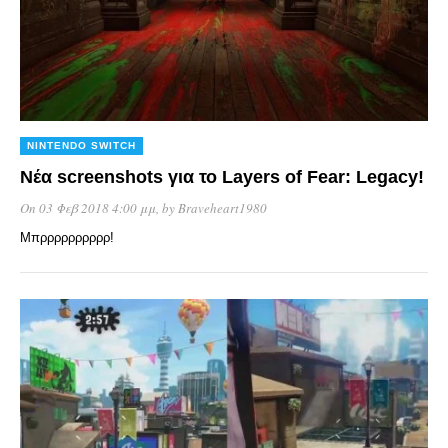
NINTENDO SWITCH
Νέα screenshots για το Layers of Fear: Legacy!
On 03 Φεβ 2018 4:00 μμ
, by
Braveheart1980
Μπρρρρρρρρρρ!