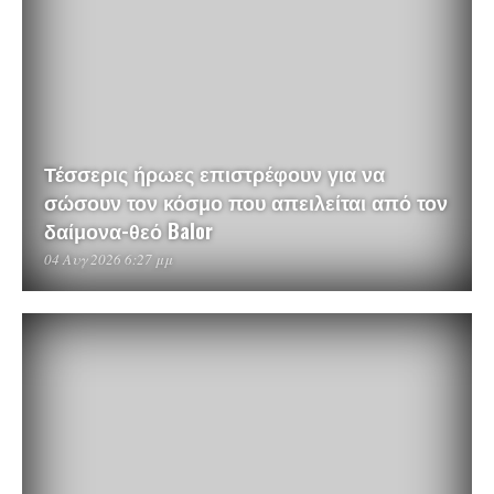
Τέσσερις ήρωες επιστρέφουν για να
σώσουν τον κόσμο που απειλείται από τον
δαίμονα-θεό Balor
04 Αυγ 2026 6:27 μμ