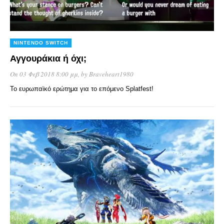
NINTENDO SWITCH
Αγγουράκια ή όχι;
On 03 Φεβ 2018 8:00 μμ
, by
Braveheart1980
Το ευρωπαϊκό ερώτημα για το επόμενο Splatfest!