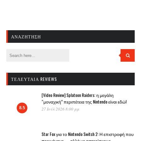
ΑΝΑΖΉΤΗΣΗ
ΤΕΛΕΥΤΑΊΑ REVIEWS
[Video Review] Splatoon Raiders: η μεγάλη
“μοναχική” περιπέτεια της Nintendo είναι εδώ!
8.5
27 Ιούλ 2026 8:00 μμ
Star Fox για το Nintendo Switch 2: Η επιστροφή που
περιμέναμε — αλλά με αστερίσκους