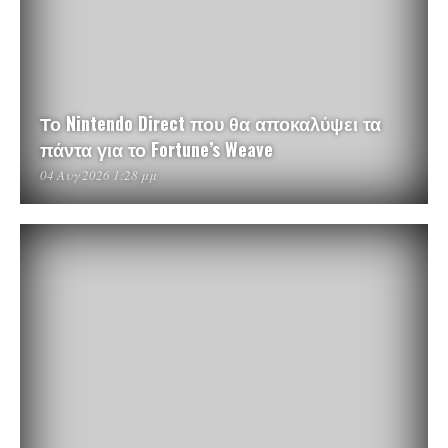
Το Nintendo Direct που θα αποκαλύψει τα
πάντα για το Fortune’s Weave
04 Αυγ 2026 1:28 μμ