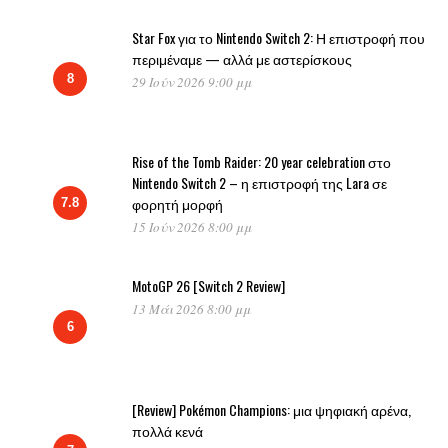
Star Fox για το Nintendo Switch 2: Η επιστροφή που
περιμέναμε — αλλά με αστερίσκους
8
29 Ιούν 2026 9:00 μμ
Rise of the Tomb Raider: 20 year celebration στο
Nintendo Switch 2 – η επιστροφή της Lara σε
φορητή μορφή
7.8
15 Ιούν 2026 8:00 μμ
MotoGP 26 [Switch 2 Review]
13 Μάι 2026 8:00 μμ
6
[Review] Pokémon Champions: μια ψηφιακή αρένα,
πολλά κενά