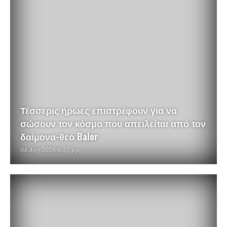
Τέσσερις ήρωες επιστρέφουν για να
σώσουν τον κόσμο που απειλείται από τον
δαίμονα-θεό Balor
04 Αυγ 2026 6:27 μμ