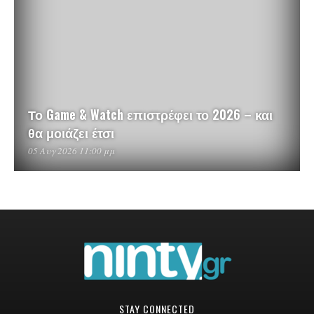
Το Game & Watch επιστρέφει το 2026 – και
θα μοιάζει έτσι
05 Αυγ 2026 11:00 μμ
STAY CONNECTED