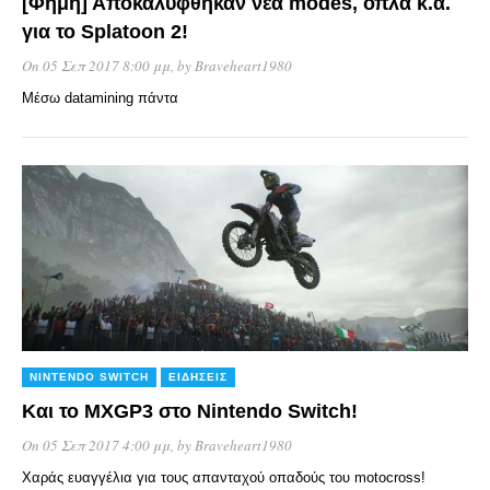
[Φήμη] Αποκαλύφθηκαν νέα modes, όπλα κ.ά.
για το Splatoon 2!
On 05 Σεπ 2017 8:00 μμ
, by
Braveheart1980
Μέσω datamining πάντα
NINTENDO SWITCH
ΕΙΔΉΣΕΙΣ
Και το MXGP3 στο Nintendo Switch!
On 05 Σεπ 2017 4:00 μμ
, by
Braveheart1980
Χαράς ευαγγέλια για τους απανταχού οπαδούς του motocross!