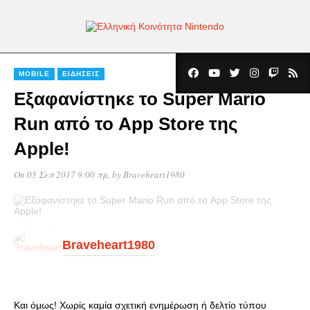
MOBILE
ΕΙΔΉΣΕΙΣ
Εξαφανίστηκε το Super Mario
Run από το App Store της
Apple!
On 05 Σεπ 2017 9:00 πμ
, by
Braveheart1980
Braveheart1980
Και όμως! Χωρίς καμία σχετική ενημέρωση ή δελτίο τύπου