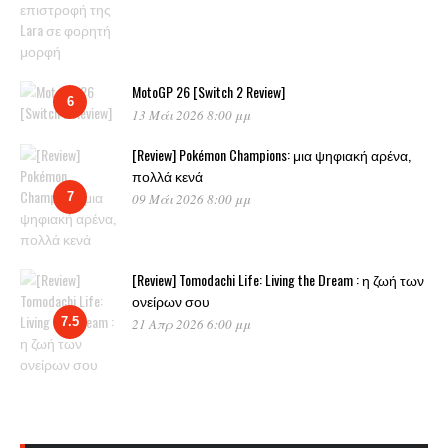
MotoGP 26 [Switch 2 Review]
6
13 Μάι 2026 8:00 μμ
[Review] Pokémon Champions: μια ψηφιακή αρένα,
πολλά κενά
7
09 Μάι 2026 8:00 μμ
[Review] Tomodachi Life: Living the Dream : η ζωή των
ονείρων σου
7.5
21 Απρ 2026 6:00 μμ