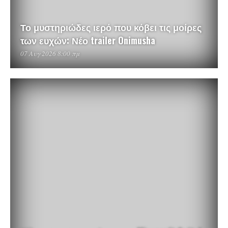
Το μυστηριώδες ιερό που κόβει τις μοίρες
των ευχών: Νέο trailer Onimusha
07 Αυγ 2026 8:00 πμ