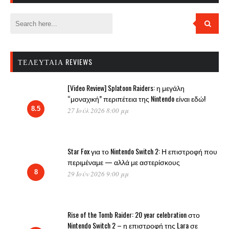
ΤΕΛΕΥΤΑΊΑ REVIEWS
[Video Review] Splatoon Raiders: η μεγάλη
“μοναχική” περιπέτεια της Nintendo είναι εδώ!
8.5
27 Ιούλ 2026 8:00 μμ
Star Fox για το Nintendo Switch 2: Η επιστροφή που
περιμέναμε — αλλά με αστερίσκους
8
29 Ιούν 2026 9:00 μμ
Rise of the Tomb Raider: 20 year celebration στο
Nintendo Switch 2 – η επιστροφή της Lara σε