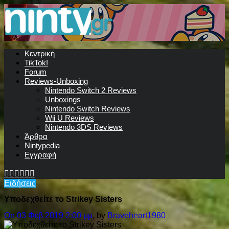
Κεντρική
TikTok!
Forum
Reviews-Unboxing
Nintendo Switch 2 Reviews
Unboxings
Nintendo Switch Reviews
Wii U Reviews
Nintendo 3DS Reviews
Άρθρα
Nintypedia
Εγγραφή
Ειδήσεις
Υποδεχθείτε το Strikey Sisters
On 03 Φεβ 2019 2:00 μμ
, by
Braveheart1980