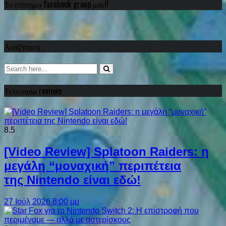
Το επίσημο facebook group μας!!
Αναζήτηση
Τελευταία reviews
8.5
[Video Review] Splatoon Raiders: η
μεγάλη “μοναχική” περιπέτεια
της Nintendo είναι εδώ!
27 Ιούλ 2026 8:00 μμ