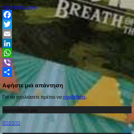
Πηγή είδησης :
gonintendo.com
Facebook
Twitter
Email
LinkedIn
WhatsApp
Viber
Share
Αφήστε μια απάντηση
Για να σχολιάσετε πρέπει να
συνδεθείτε
.
Ακολουθήστε μας