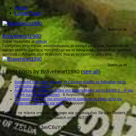
About
Latest Posts
Βρείτε με σε
Braveheart1980
Super Moderator
at
ninty.gr
Γεννημένος στην Hyrule, καταδικασμένος να κυνηγά μανιτάρια, headshots και
hidden objects! Ευτυχώς που υπάρχει και το πάνω-πάνω, κάτω-κάτω, αριστερά-
αριστερά .... Απορίας άξιο το γεγονός πως με αντέχουν οι γύρω μου...
Βρείτε με σε
Latest posts by Braveheart1980
(
see all
)
Ανατροπή τελευταίας στιγμής: Η Capcom αλλάζει τα δεδομένα για το
Onimusha στο Switch 2
- 8 Αυγούστου 2026
Αναβαθμίσεις 1080p και 60fps στο Botany Manor για το Switch 2 – Η νέα
εποχή των Nintendo games
- 8 Αυγούστου 2026
Ο Bowser κάνει την πιο απροσδόκητη εμφάνιση σε Mario τίτλο της
Nintendo – Δείτε πού και πότε
- 8 Αυγούστου 2026
Σπάστε τα πάντα στο νέο όμορφο και χαριτωμένο Strikey Sisters,
που θα κυκλοφορήσει στο Switch στις 14/2/19!
https://youtu.be/C6uYyN70Szg