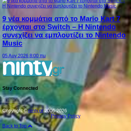
9 νέα κομμάτια από το Mario Kart 7
έρχονται στο Switch – Η Nintendo
συνεχίζει να εμπλουτίζει το Nintendo
Music
05 Αυγ 2026 8:00 πμ
Stay Connected
Copyright ©
ninty.gr
2006-2026
Privacy Policy
Back to Top