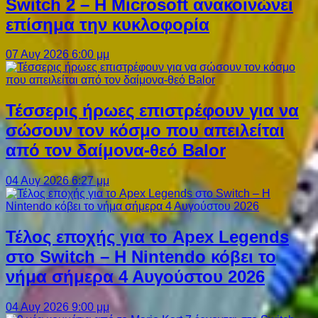
Switch 2 – Η Microsoft ανακοινώνει
επίσημα την κυκλοφορία
07 Αυγ 2026 6:00 μμ
Τέσσερις ήρωες επιστρέφουν για να
σώσουν τον κόσμο που απειλείται
από τον δαίμονα-θεό Balor
04 Αυγ 2026 6:27 μμ
Τέλος εποχής για το Apex Legends
στο Switch – Η Nintendo κόβει το
νήμα σήμερα 4 Αυγούστου 2026
04 Αυγ 2026 9:00 μμ