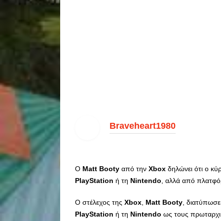
Braveheart1980
Ο
Matt
Booty
από την
Xbox
δηλώνει ότι ο κύ
PlayStation
ή τη
Nintendo
, αλλά από πλατφ
Ο στέλεχος της
Xbox
,
Matt
Booty
, διατύπωσ
PlayStation
ή τη
Nintendo
ως τους πρωταρχικο