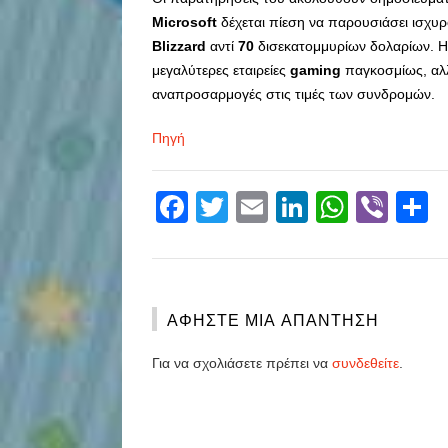
Microsoft
δέχεται πίεση να παρουσιάσει ισχυ
Blizzard
αντί
70
δισεκατομμυρίων δολαρίων. 
μεγαλύτερες εταιρείες
gaming
παγκοσμίως, αλλ
αναπροσαρμογές στις τιμές των συνδρομών.
Πηγή
Facebook
Twitter
Email
LinkedIn
Whats
Vibe
S
ΑΦΉΣΤΕ ΜΙΑ ΑΠΆΝΤΗΣΗ
Για να σχολιάσετε πρέπει να
συνδεθείτε
.