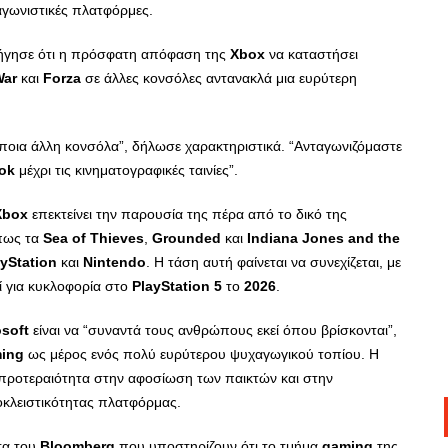
αγωνιστικές πλατφόρμες.
ήγησε ότι η πρόσφατη απόφαση της
Xbox
να καταστήσει
War
και
Forza
σε άλλες κονσόλες αντανακλά μια ευρύτερη
άποια άλλη κονσόλα”, δήλωσε χαρακτηριστικά. “Ανταγωνιζόμαστε
ok
μέχρι τις κινηματογραφικές ταινίες”.
Xbox
επεκτείνει την παρουσία της πέρα από το δικό της
όπως τα
Sea
of
Thieves
,
Grounded
και
Indiana
Jones
and
the
ayStation
και
Nintendo
. Η τάση αυτή φαίνεται να συνεχίζεται, με
ί για κυκλοφορία στο
PlayStation
5
το
2026
.
osoft
είναι να “συναντά τους ανθρώπους εκεί όπου βρίσκονται”,
ing
ως μέρος ενός πολύ ευρύτερου ψυχαγωγικού τοπίου. Η
 προτεραιότητα στην αφοσίωση των παικτών και στην
κλειστικότητας πλατφόρμας.
τα του
Bloomberg
που υποστηρίζουν ότι το τμήμα
gaming
της