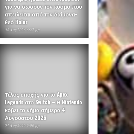
για να σώσουν τον κόσμο που
απειλείται από τον δαίμονα-
θεό Balor
04 Αυγ 2026 6:27 μμ
Τέλος εποχής για το Apex
Legends στο Switch – Η Nintendo
κόβει το νήμα σήμερα 4
Αυγούστου 2026
04 Αυγ 2026 9:00 μμ