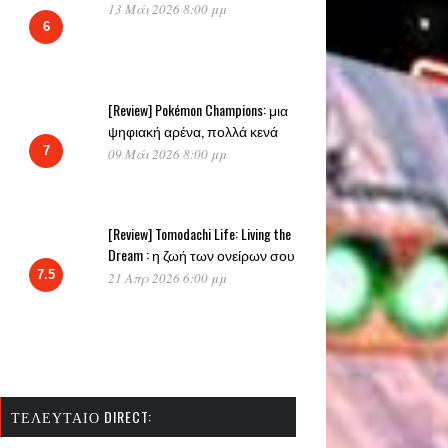
13 Μάι 2026 8:00 μμ
6
[Review] Pokémon Champions: μια
ψηφιακή αρένα, πολλά κενά
7
09 Μάι 2026 8:00 μμ
[Review] Tomodachi Life: Living the
Dream : η ζωή των ονείρων σου
7.5
21 Απρ 2026 6:00 μμ
ΤΕΛΕΥΤΑΊΟ DIRECT: