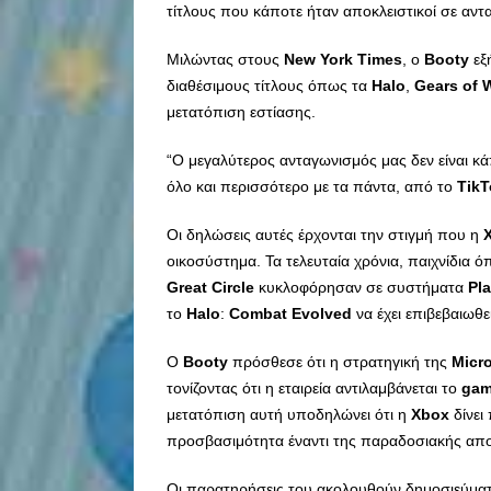
τίτλους που κάποτε ήταν αποκλειστικοί σε αντ
Μιλώντας στους
New
York
Times
, ο
Booty
εξ
διαθέσιμους τίτλους όπως τα
Halo
,
Gears
of
μετατόπιση εστίασης.
“Ο μεγαλύτερος ανταγωνισμός μας δεν είναι κ
όλο και περισσότερο με τα πάντα, από το
TikT
Οι δηλώσεις αυτές έρχονται την στιγμή που η
οικοσύστημα. Τα τελευταία χρόνια, παιχνίδια 
Great
Circle
κυκλοφόρησαν σε συστήματα
Pl
το
Halo
:
Combat
Evolved
να έχει επιβεβαιωθε
Ο
Booty
πρόσθεσε ότι η στρατηγική της
Micr
τονίζοντας ότι η εταιρεία αντιλαμβάνεται το
gam
μετατόπιση αυτή υποδηλώνει ότι η
Xbox
δίνει
προσβασιμότητα έναντι της παραδοσιακής απο
Οι παρατηρήσεις του ακολουθούν δημοσιεύμα