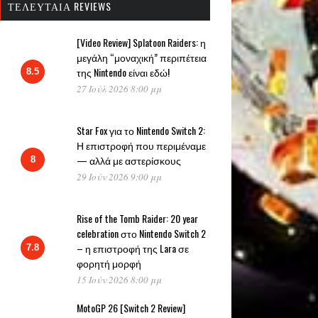
ΤΕΛΕΥΤΑΊΑ REVIEWS
[Video Review] Splatoon Raiders: η
μεγάλη “μοναχική” περιπέτεια
της Nintendo είναι εδώ!
8.5
27 Ιούλ 2026 8:00 μμ
Star Fox για το Nintendo Switch 2:
Η επιστροφή που περιμέναμε
— αλλά με αστερίσκους
8
29 Ιούν 2026 9:00 μμ
Rise of the Tomb Raider: 20 year
celebration στο Nintendo Switch 2
– η επιστροφή της Lara σε
7.8
φορητή μορφή
15 Ιούν 2026 8:00 μμ
MotoGP 26 [Switch 2 Review]