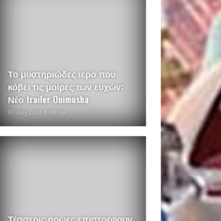
Το μυστηριώδες ιερό που
κόβει τις μοίρες των ευχών:
Νέο trailer Onimusha
07 Αυγ 2026 8:00 πμ
Τέσσερις ήρωες επιστρέφουν