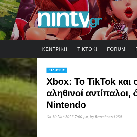
ΚΕΝΤΡΙΚΉ
TIKTOK!
FORUM
ΕΙΔΉΣΕΙΣ
Xbox: Το TikTok και 
αληθινοί αντίπαλοι, ό
Nintendo
On 10 Νοέ 2025 7:00 μμ
, by
Braveheart1980