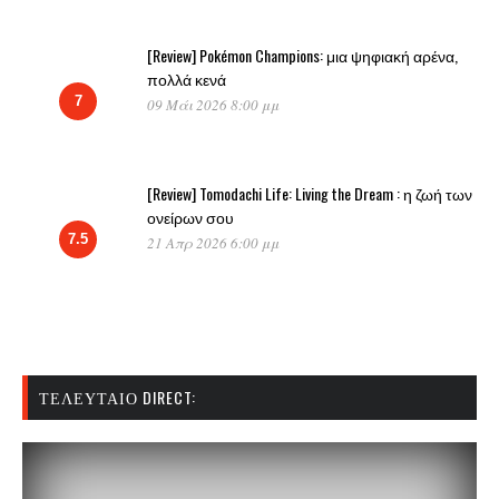
[Review] Pokémon Champions: μια ψηφιακή αρένα,
πολλά κενά
7
09 Μάι 2026 8:00 μμ
[Review] Tomodachi Life: Living the Dream : η ζωή των
ονείρων σου
7.5
21 Απρ 2026 6:00 μμ
ΤΕΛΕΥΤΑΊΟ DIRECT: