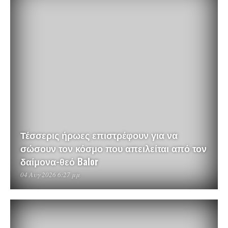
Τέσσερις ήρωες επιστρέφουν για να
σώσουν τον κόσμο που απειλείται από τον
δαίμονα-θεό Balor
04 Αυγ 2026 6:27 μμ