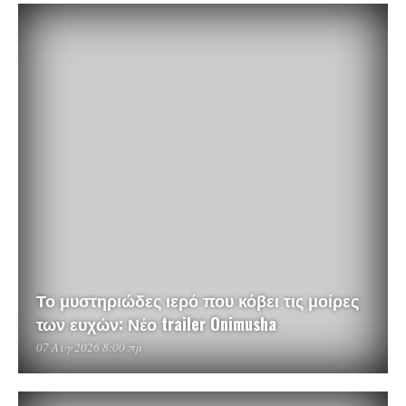
Το μυστηριώδες ιερό που κόβει τις μοίρες
των ευχών: Νέο trailer Onimusha
07 Αυγ 2026 8:00 πμ