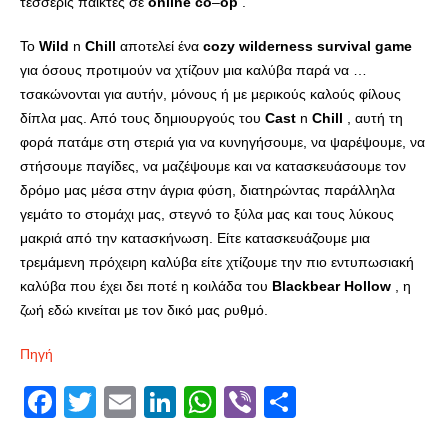
τέσσερις παίκτες σε
online
co
–
op
.
Το
Wild
n
Chill
αποτελεί ένα
cozy
wilderness
survival
game
για όσους προτιμούν να χτίζουν μια καλύβα παρά να …
τσακώνονται για αυτήν, μόνους ή με μερικούς καλούς φίλους
δίπλα μας. Από τους δημιουργούς του
Cast
n
Chill
, αυτή τη
φορά πατάμε στη στεριά για να κυνηγήσουμε, να ψαρέψουμε, να
στήσουμε παγίδες, να μαζέψουμε και να κατασκευάσουμε τον
δρόμο μας μέσα στην άγρια φύση, διατηρώντας παράλληλα
γεμάτο το στομάχι μας, στεγνό το ξύλα μας και τους λύκους
μακριά από την κατασκήνωση. Είτε κατασκευάζουμε μια
τρεμάμενη πρόχειρη καλύβα είτε χτίζουμε την πιο εντυπωσιακή
καλύβα που έχει δει ποτέ η κοιλάδα του
Blackbear
Hollow
, η
ζωή εδώ κινείται με τον δικό μας ρυθμό.
Πηγή
Facebook
Twitter
Email
LinkedIn
WhatsApp
Viber
Share