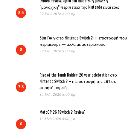
[Video Review] Splatoon Raiders: η μεγάλη
“μοναχική” περιπέτεια της Nintendo είναι εδώ!
8.5
27 Ιούλ 2026 8:00 μμ
Star Fox για το Nintendo Switch 2: Η επιστροφή που
περιμέναμε — αλλά με αστερίσκους
8
29 Ιούν 2026 9:00 μμ
Rise of the Tomb Raider: 20 year celebration στο
Nintendo Switch 2 – η επιστροφή της Lara σε
φορητή μορφή
7.8
15 Ιούν 2026 8:00 μμ
MotoGP 26 [Switch 2 Review]
13 Μάι 2026 8:00 μμ
6