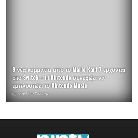
9 νέα κομμάτια από το Mario Kart 7 έρχονται
στο Switch – Η Nintendo συνεχίζει να
εμπλουτίζει το Nintendo Music
05 Αυγ 2026 8:00 πμ