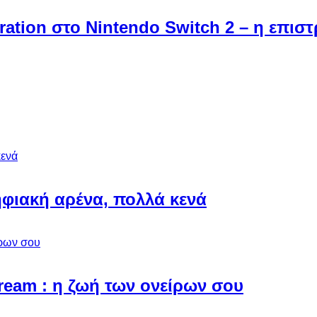
ebration στο Nintendo Switch 2 – η επι
φιακή αρένα, πολλά κενά
Dream : η ζωή των ονείρων σου