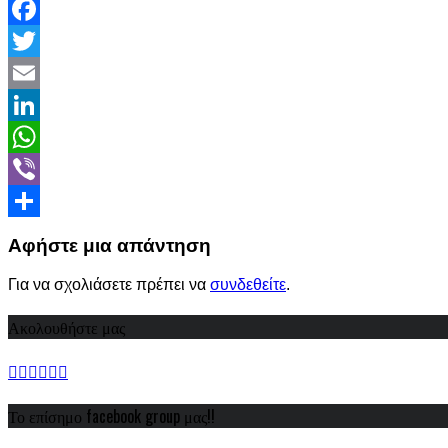
Facebook
Twitter
Email
LinkedIn
WhatsApp
Viber
Share
Αφήστε μια απάντηση
Για να σχολιάσετε πρέπει να
συνδεθείτε
.
Ακολουθήστε μας
Το επίσημο facebook group μας!!