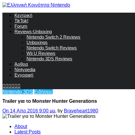
Κεντρική
TikTok!
Forum
Reviews-Unboxing
Nintendo Switch 2 Reviews
Unboxings
Nintendo Switch Reviews
Wii U Reviews
Nintendo 3DS Reviews
Άρθρα
Nintypedia
Εγγραφή
Nintendo 3DS
Ειδήσεις
Trailer για το Monster Hunter Generations
On 14 Απρ 2016 9:00 μμ
, by
Braveheart1980
About
Latest Posts