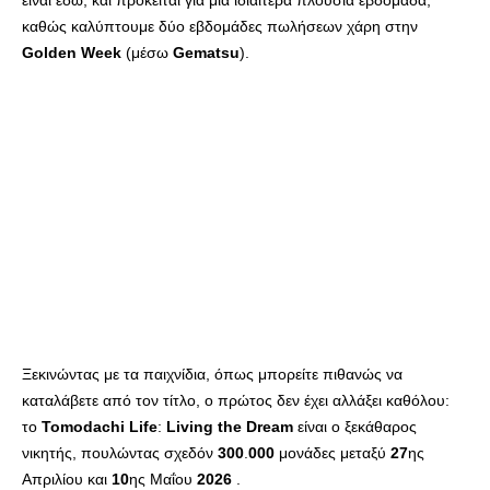
είναι εδώ, και πρόκειται για μια ιδιαίτερα πλούσια εβδομάδα,
καθώς καλύπτουμε δύο εβδομάδες πωλήσεων χάρη στην
Golden
Week
(μέσω
Gematsu
).
Ξεκινώντας με τα παιχνίδια, όπως μπορείτε πιθανώς να
καταλάβετε από τον τίτλο, ο πρώτος δεν έχει αλλάξει καθόλου:
το
Tomodachi
Life
:
Living
the
Dream
είναι ο ξεκάθαρος
νικητής, πουλώντας σχεδόν
300
.
000
μονάδες μεταξύ
27
ης
Απριλίου και
10
ης Μαΐου
2026
.