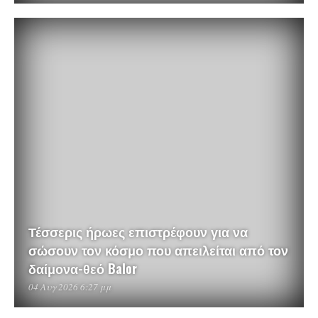
Τέσσερις ήρωες επιστρέφουν για να
σώσουν τον κόσμο που απειλείται από τον
δαίμονα-θεό Balor
04 Αυγ 2026 6:27 μμ