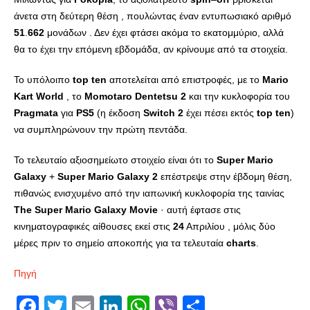
άνετα στη δεύτερη θέση , πουλώντας έναν εντυπωσιακό αριθμό
51
.
662
μονάδων . Δεν έχει φτάσει ακόμα το εκατομμύριο, αλλά
θα το έχει την επόμενη εβδομάδα, αν κρίνουμε από τα στοιχεία.
Το υπόλοιπο
top
ten
αποτελείται από επιστροφές, με το
Mario
Kart
World
, το
Momotaro
Dentetsu
2
και την κυκλοφορία του
Pragmata
για
PS
5
(η έκδοση
Switch
2
έχει πέσει εκτός
top
ten
)
να συμπληρώνουν την πρώτη πεντάδα.
Το τελευταίο αξιοσημείωτο στοιχείο είναι ότι το
Super
Mario
Galaxy
+
Super
Mario
Galaxy
2
επέστρεψε στην έβδομη θέση,
πιθανώς ενισχυμένο από την ιαπωνική κυκλοφορία της ταινίας
The
Super
Mario
Galaxy
Movie
· αυτή έφτασε στις
κινηματογραφικές αίθουσες εκεί στις
24
Απριλίου , μόλις δύο
μέρες πριν το σημείο αποκοπής για τα τελευταία
charts
.
Πηγή
Facebook
Twitter
Email
LinkedIn
WhatsApp
Viber
Share