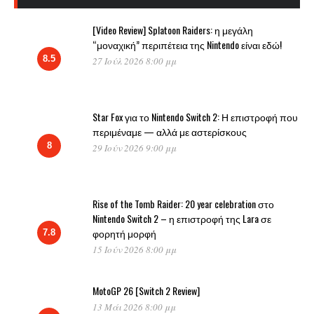
[Video Review] Splatoon Raiders: η μεγάλη
“μοναχική” περιπέτεια της Nintendo είναι εδώ!
8.5
27 Ιούλ 2026 8:00 μμ
Star Fox για το Nintendo Switch 2: Η επιστροφή που
περιμέναμε — αλλά με αστερίσκους
8
29 Ιούν 2026 9:00 μμ
Rise of the Tomb Raider: 20 year celebration στο
Nintendo Switch 2 – η επιστροφή της Lara σε
φορητή μορφή
7.8
15 Ιούν 2026 8:00 μμ
MotoGP 26 [Switch 2 Review]
13 Μάι 2026 8:00 μμ