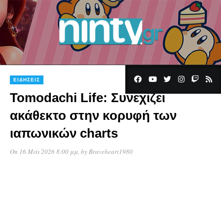
ΕΙΔΉΣΕΙΣ
Tomodachi Life: Συνεχίζει
ακάθεκτο στην κορυφή των
ιαπωνικών charts
On 16 Μάι 2026 8:00 μμ
, by
Braveheart1980