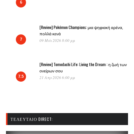
6
[Review] Pokémon Champions: μια ψηφιακή αρένα,
πολλά κενά
7
09 Μάι 2026 8:00 μμ
[Review] Tomodachi Life: Living the Dream : η ζωή των
ονείρων σου
7.5
21 Απρ 2026 6:00 μμ
ΤΕΛΕΥΤΑΊΟ DIRECT: