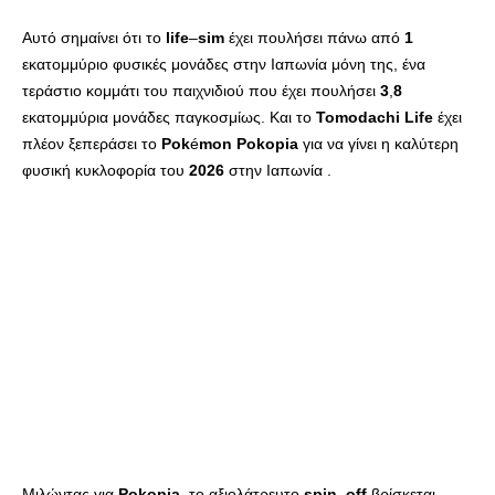
Αυτό σημαίνει ότι το
life
–
sim
έχει πουλήσει πάνω από
1
εκατομμύριο φυσικές μονάδες στην Ιαπωνία μόνη της, ένα
τεράστιο κομμάτι του παιχνιδιού που έχει πουλήσει
3
,
8
εκατομμύρια μονάδες παγκοσμίως. Και το
Tomodachi
Life
έχει
πλέον ξεπεράσει το
Pok
é
mon
Pokopia
για να γίνει η καλύτερη
φυσική κυκλοφορία του
2026
στην Ιαπωνία .
Μιλώντας για
Pokopia
, το αξιολάτρευτο
spin
–
off
βρίσκεται