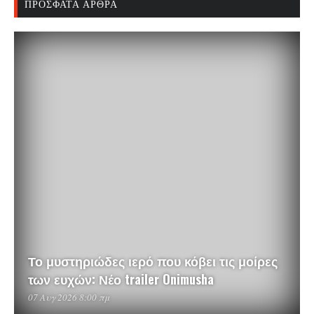
ΠΡΌΣΦΑΤΑ ΆΡΘΡΑ
Το μυστηριώδες ιερό που κόβει τις μοίρες
των ευχών: Νέο trailer Onimusha
07 Αυγ 2026 8:00 πμ