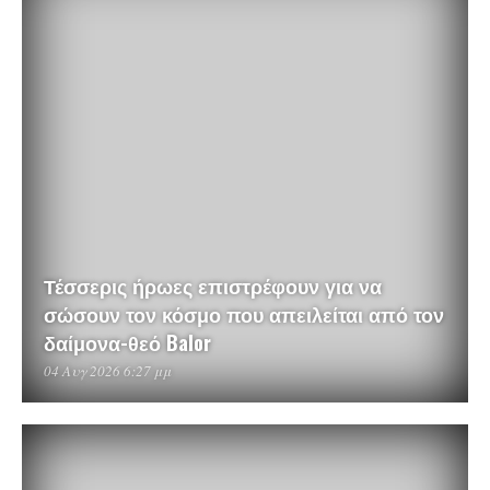
Τέσσερις ήρωες επιστρέφουν για να
σώσουν τον κόσμο που απειλείται από τον
δαίμονα-θεό Balor
04 Αυγ 2026 6:27 μμ