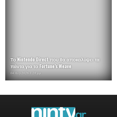
Το Nintendo Direct που θα αποκαλύψει τα
πάντα για το Fortune’s Weave
04 Αυγ 2026 1:28 μμ