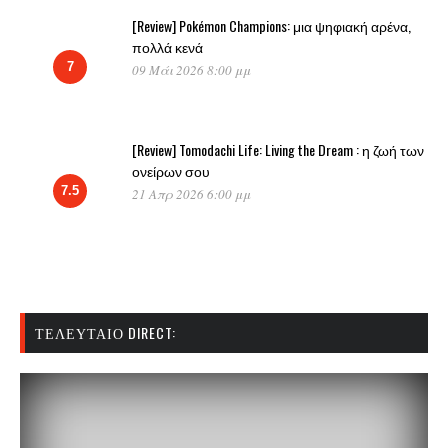
[Review] Pokémon Champions: μια ψηφιακή αρένα,
πολλά κενά
7
09 Μάι 2026 8:00 μμ
[Review] Tomodachi Life: Living the Dream : η ζωή των
ονείρων σου
7.5
21 Απρ 2026 6:00 μμ
ΤΕΛΕΥΤΑΊΟ DIRECT: