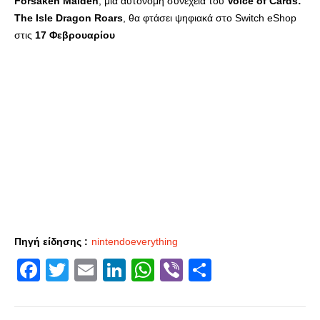
Forsaken Maiden
, μια αυτόνομη συνέχεια του
Voice of Cards:
The Isle Dragon Roars
, θα φτάσει ψηφιακά στο Switch eShop
στις
17 Φεβρουαρίου
Πηγή είδησης :
nintendoeverything
Facebook
Twitter
Email
LinkedIn
WhatsApp
Viber
Share