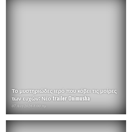
Το μυστηριώδες ιερό που κόβει τις μοίρες
των ευχών: Νέο trailer Onimusha
07 Αυγ 2026 8:00 πμ