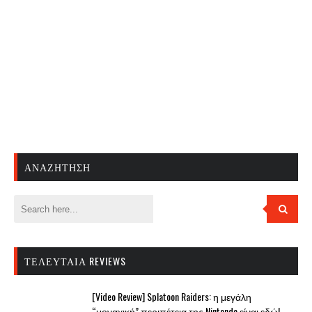
ΑΝΑΖΉΤΗΣΗ
ΤΕΛΕΥΤΑΊΑ REVIEWS
[Video Review] Splatoon Raiders: η μεγάλη
“μοναχική” περιπέτεια της Nintendo είναι εδώ!