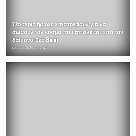
Τέσσερις ήρωες επιστρέφουν για να
σώσουν τον κόσμο που απειλείται από τον
δαίμονα-θεό Balor
04 Αυγ 2026 6:27 μμ