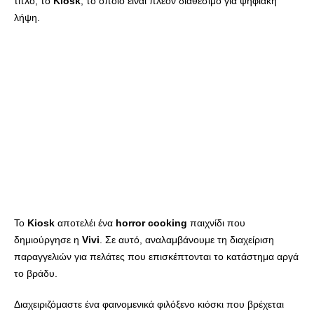
τίτλο, το
Kiosk
, το οποίο είναι πλέον διαθέσιμο για ψηφιακή
λήψη.
Το
Kiosk
αποτελέι ένα
horror
cooking
παιχνίδι που
δημιούργησε η
Vivi
. Σε αυτό, αναλαμβάνουμε τη διαχείριση
παραγγελιών για πελάτες που επισκέπτονται το κατάστημα αργά
το βράδυ.
Διαχειριζόμαστε ένα φαινομενικά φιλόξενο κιόσκι που βρέχεται