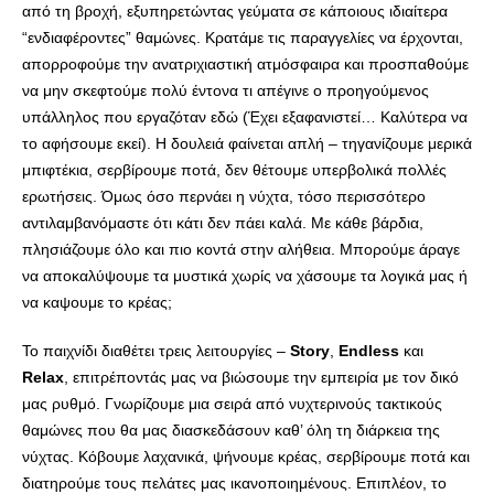
από τη βροχή, εξυπηρετώντας γεύματα σε κάποιους ιδιαίτερα
“ενδιαφέροντες” θαμώνες. Κρατάμε τις παραγγελίες να έρχονται,
απορροφούμε την ανατριχιαστική ατμόσφαιρα και προσπαθούμε
να μην σκεφτούμε πολύ έντονα τι απέγινε ο προηγούμενος
υπάλληλος που εργαζόταν εδώ (Έχει εξαφανιστεί… Καλύτερα να
το αφήσουμε εκεί). Η δουλειά φαίνεται απλή – τηγανίζουμε μερικά
μπιφτέκια, σερβίρουμε ποτά, δεν θέτουμε υπερβολικά πολλές
ερωτήσεις. Όμως όσο περνάει η νύχτα, τόσο περισσότερο
αντιλαμβανόμαστε ότι κάτι δεν πάει καλά. Με κάθε βάρδια,
πλησιάζουμε όλο και πιο κοντά στην αλήθεια. Μπορούμε άραγε
να αποκαλύψουμε τα μυστικά χωρίς να χάσουμε τα λογικά μας ή
να καψουμε το κρέας;
Το παιχνίδι διαθέτει τρεις λειτουργίες –
Story
,
Endless
και
Relax
, επιτρέποντάς μας να βιώσουμε την εμπειρία με τον δικό
μας ρυθμό. Γνωρίζουμε μια σειρά από νυχτερινούς τακτικούς
θαμώνες που θα μας διασκεδάσουν καθ’ όλη τη διάρκεια της
νύχτας. Κόβουμε λαχανικά, ψήνουμε κρέας, σερβίρουμε ποτά και
διατηρούμε τους πελάτες μας ικανοποιημένους. Επιπλέον, το