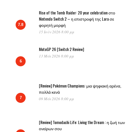
Rise of the Tomb Raider: 20 year celebration στο
Nintendo Switch 2 – η επιστροφή της Lara σε
φορητή μορφή
7.8
15 Ιούν 2026 8:00 μμ
MotoGP 26 [Switch 2 Review]
13 Μάι 2026 8:00 μμ
6
[Review] Pokémon Champions: μια ψηφιακή αρένα,
πολλά κενά
7
09 Μάι 2026 8:00 μμ
[Review] Tomodachi Life: Living the Dream : η ζωή των
ονείρων σου