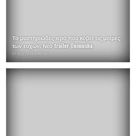
Το μυστηριώδες ιερό που κόβει τις μοίρες
των ευχών: Νέο trailer Onimusha
07 Αυγ 2026 8:00 πμ