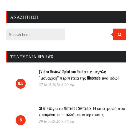
ΑΝΑΖΉΤΗΣΗ
ΤΕΛΕΥΤΑΊΑ REVIEWS
[Video Review] Splatoon Raiders: η μεγάλη
“μοναχική” περιπέτεια της Nintendo είναι εδώ!
8.5
27 Ιούλ 2026 8:00 μμ
Star Fox για το Nintendo Switch 2: Η επιστροφή που
περιμέναμε — αλλά με αστερίσκους
8
29 Ιούν 2026 9:00 μμ