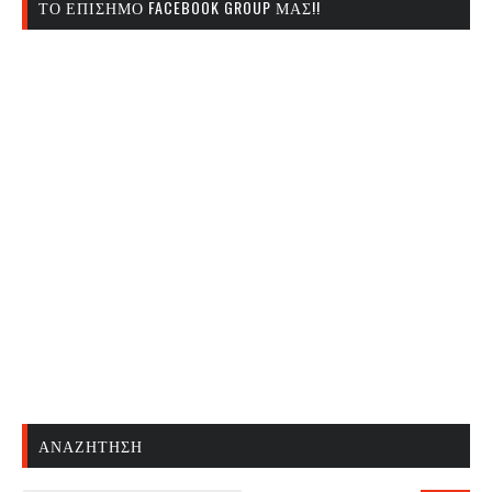
ΤΟ ΕΠΊΣΗΜΟ FACEBOOK GROUP ΜΑΣ!!
ΑΝΑΖΉΤΗΣΗ