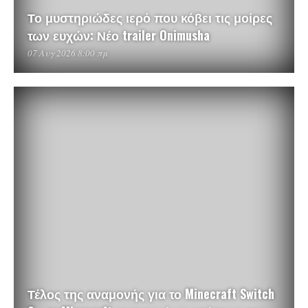
Το μυστηριώδες ιερό που κόβει τις μοίρες
των ευχών: Νέο trailer Onimusha
07 Αυγ 2026 8:00 πμ
Τέλος της αναμονής για το Minecraft Switch