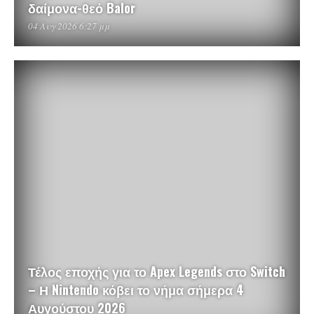
δαίμονα-θεό Balor
04 Αυγ 2026 6:27 μμ
Τέλος εποχής για το Apex Legends στο Switch
– Η Nintendo κόβει το νήμα σήμερα 4
Αυγούστου 2026