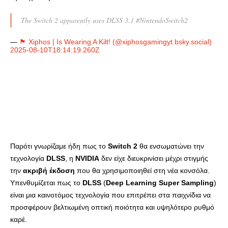
The Switch 2 apparently uses DLSS 3.1 #NintendoSwitch2
—
🏴󠁧󠁢󠁳󠁣󠁴󠁿 Xiphos | Is Wearing A Kilt! (@xiphosgamingyt.bsky.social)
2025-08-10T18:14:19.260Z
Παρότι γνωρίζαμε ήδη πως το
Switch
2
θα ενσωματώνει την
τεχνολογία
DLSS
, η
NVIDIA
δεν είχε διευκρινίσει μέχρι στιγμής
την
ακριβή έκδοση
που θα χρησιμοποιηθεί στη νέα κονσόλα.
Υπενθυμίζεται πως το
DLSS
(
Deep
Learning
Super
Sampling
)
είναι μια καινοτόμος τεχνολογία που επιτρέπει στα παιχνίδια να
προσφέρουν βελτιωμένη οπτική ποιότητα και υψηλότερο ρυθμό
καρέ.