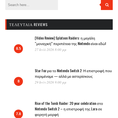
ΤΕΛΕΥΤΑΊΑ REVIEWS
[Video Review] Splatoon Raiders: η μεγάλη
“μοναχική” περιπέτεια της Nintendo είναι εδώ!
8.5
27 Ιούλ 2026 8:00 μμ
Star Fox για το Nintendo Switch 2: Η επιστροφή που
περιμέναμε — αλλά με αστερίσκους
8
29 Ιούν 2026 9:00 μμ
Rise of the Tomb Raider: 20 year celebration στο
Nintendo Switch 2 – η επιστροφή της Lara σε
φορητή μορφή
7.8