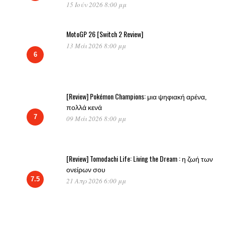
15 Ιούν 2026 8:00 μμ
MotoGP 26 [Switch 2 Review]
13 Μάι 2026 8:00 μμ
6
[Review] Pokémon Champions: μια ψηφιακή αρένα,
πολλά κενά
7
09 Μάι 2026 8:00 μμ
[Review] Tomodachi Life: Living the Dream : η ζωή των
ονείρων σου
7.5
21 Απρ 2026 6:00 μμ