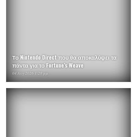
Το Nintendo Direct που θα αποκαλύψει τα
πάντα για το Fortune’s Weave
04 Αυγ 2026 1:28 μμ