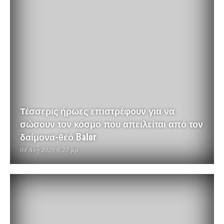
Τέσσερις ήρωες επιστρέφουν για να
σώσουν τον κόσμο που απειλείται από τον
δαίμονα-θεό Balor
04 Αυγ 2026 6:27 μμ