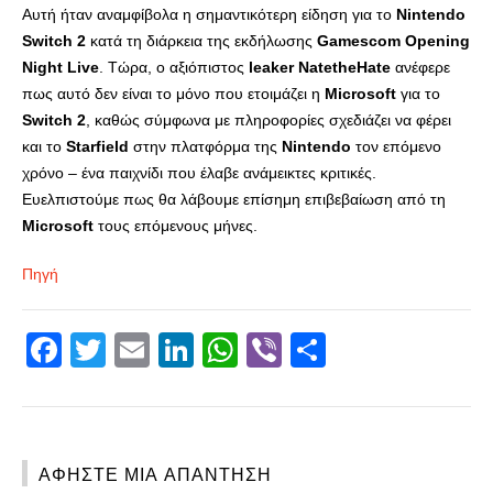
Αυτή ήταν αναμφίβολα η σημαντικότερη είδηση για το
Nintendo
Switch
2
κατά τη διάρκεια της εκδήλωσης
Gamescom
Opening
Night
Live
. Τώρα, ο αξιόπιστος
leaker
NatetheHate
ανέφερε
πως αυτό δεν είναι το μόνο που ετοιμάζει η
Microsoft
για το
Switch
2
, καθώς σύμφωνα με πληροφορίες σχεδιάζει να φέρει
και το
Starfield
στην πλατφόρμα της
Nintendo
τον επόμενο
χρόνο – ένα παιχνίδι που έλαβε ανάμεικτες κριτικές.
Ευελπιστούμε πως θα λάβουμε επίσημη επιβεβαίωση από τη
Microsoft
τους επόμενους μήνες.
Πηγή
Facebook
Twitter
Email
LinkedIn
WhatsApp
Viber
Share
ΑΦΉΣΤΕ ΜΙΑ ΑΠΆΝΤΗΣΗ