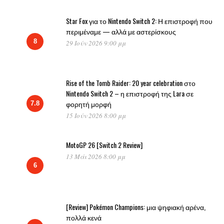
Star Fox για το Nintendo Switch 2: Η επιστροφή που
περιμέναμε — αλλά με αστερίσκους
8
29 Ιούν 2026 9:00 μμ
Rise of the Tomb Raider: 20 year celebration στο
Nintendo Switch 2 – η επιστροφή της Lara σε
φορητή μορφή
7.8
15 Ιούν 2026 8:00 μμ
MotoGP 26 [Switch 2 Review]
13 Μάι 2026 8:00 μμ
6
[Review] Pokémon Champions: μια ψηφιακή αρένα,
πολλά κενά