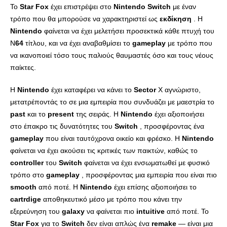
Το
Star
Fox
έχει επιστρέψει στο
Nintendo
Switch
με έναν
τρόπο που θα μπορούσε να χαρακτηριστεί ως
εκδίκηση
. Η
Nintendo
φαίνεται να έχει μελετήσει προσεκτικά κάθε πτυχή του
N
64
τίτλου, και να έχει αναβαθμίσει το
gameplay
με τρόπο που
να ικανοποιεί τόσο τους παλιούς θαυμαστές όσο και τους νέους
παίκτες.
Η
Nintendo
έχει καταφέρει να κάνει το
Sector
X αγνώριστο,
μετατρέποντάς το σε μια εμπειρία που συνδυάζει με μαεστρία το
past
και το
present
της σειράς. Η
Nintendo
έχει αξιοποιήσει
στο έπακρο τις δυνατότητες του
Switch
, προσφέροντας ένα
gameplay
που είναι ταυτόχρονα οικείο και φρέσκο. Η
Nintendo
φαίνεται να έχει ακούσει τις κριτικές των παικτών, καθώς το
controller
του
Switch
φαίνεται να έχει ενσωματωθεί με φυσικό
τρόπο στο
gameplay
, προσφέροντας μια εμπειρία που είναι πιο
smooth
από ποτέ. Η
Nintendo
έχει επίσης αξιοποιήσει το
cartrdige
αποθηκευτικό μέσο με τρόπο που κάνει την
εξερεύνηση του
galaxy
να φαίνεται πιο
intuitive
από ποτέ. Το
Star
Fox
για το
Switch
δεν είναι απλώς ένα
remake
— είναι μια