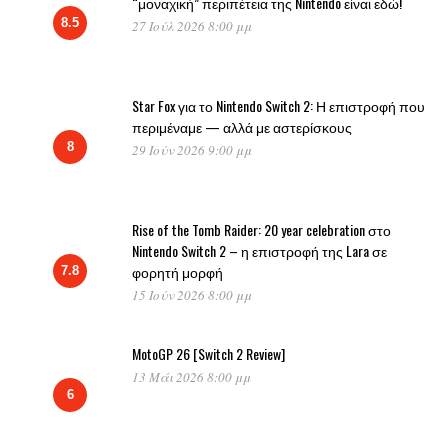
“μοναχική” περιπέτεια της Nintendo είναι εδώ!
8.5
27 Ιούλ 2026 8:00 μμ
Star Fox για το Nintendo Switch 2: Η επιστροφή που
περιμέναμε — αλλά με αστερίσκους
8
29 Ιούν 2026 9:00 μμ
Rise of the Tomb Raider: 20 year celebration στο
Nintendo Switch 2 – η επιστροφή της Lara σε
φορητή μορφή
7.8
15 Ιούν 2026 8:00 μμ
MotoGP 26 [Switch 2 Review]
13 Μάι 2026 8:00 μμ
6