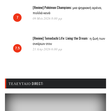
[Review] Pokémon Champions: μια ψηφιακή αρένα,
πολλά κενά
7
09 Μάι 2026 8:00 μμ
[Review] Tomodachi Life: Living the Dream : η ζωή των
ονείρων σου
7.5
21 Απρ 2026 6:00 μμ
ΤΕΛΕΥΤΑΊΟ DIRECT: