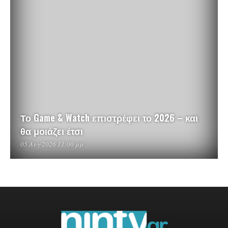
Το Game & Watch επιστρέφει το 2026 – και
θα μοιάζει έτσι
05 Αυγ 2026 11:00 μμ