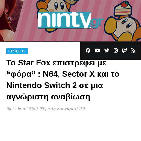
ΕΙΔΉΣΕΙΣ
Το Star Fox επιστρέφει με
“φόρα” : N64, Sector X και το
Nintendo Switch 2 σε μια
αγνώριστη αναβίωση
On 25 Ιούν 2026 2:00 μμ
, by
Braveheart1980