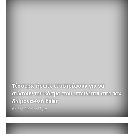
Τέσσερις ήρωες επιστρέφουν για να
σώσουν τον κόσμο που απειλείται από τον
δαίμονα-θεό Balor
04 Αυγ 2026 6:27 μμ