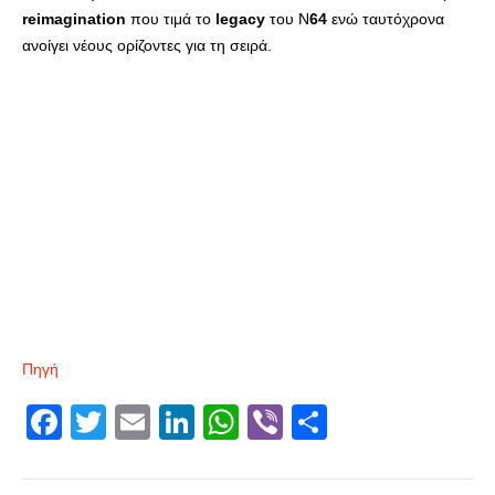
reimagination
που τιμά το
legacy
του N
64
ενώ ταυτόχρονα
ανοίγει νέους ορίζοντες για τη σειρά.
Πηγή
Facebook
Twitter
Email
LinkedIn
WhatsApp
Viber
Share