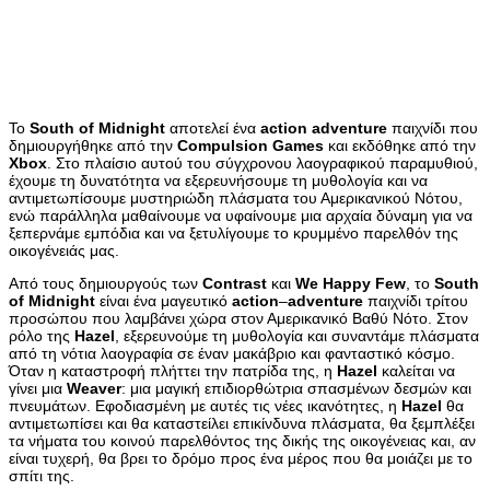
Το
South
of
Midnight
αποτελεί ένα
action
adventure
παιχνίδι που
δημιουργήθηκε από την
Compulsion
Games
και εκδόθηκε από την
Xbox
. Στο πλαίσιο αυτού του σύγχρονου λαογραφικού παραμυθιού,
έχουμε τη δυνατότητα να εξερευνήσουμε τη μυθολογία και να
αντιμετωπίσουμε μυστηριώδη πλάσματα του Αμερικανικού Νότου,
ενώ παράλληλα μαθαίνουμε να υφαίνουμε μια αρχαία δύναμη για να
ξεπερνάμε εμπόδια και να ξετυλίγουμε το κρυμμένο παρελθόν της
οικογένειάς μας.
Από τους δημιουργούς των
Contrast
και
We
Happy
Few
, το
South
of
Midnight
είναι ένα μαγευτικό
action
–
adventure
παιχνίδι τρίτου
προσώπου που λαμβάνει χώρα στον Αμερικανικό Βαθύ Νότο. Στον
ρόλο της
Hazel
, εξερευνούμε τη μυθολογία και συναντάμε πλάσματα
από τη νότια λαογραφία σε έναν μακάβριο και φανταστικό κόσμο.
Όταν η καταστροφή πλήττει την πατρίδα της, η
Hazel
καλείται να
γίνει μια
Weaver
: μια μαγική επιδιορθώτρια σπασμένων δεσμών και
πνευμάτων. Εφοδιασμένη με αυτές τις νέες ικανότητες, η
Hazel
θα
αντιμετωπίσει και θα καταστείλει επικίνδυνα πλάσματα, θα ξεμπλέξει
τα νήματα του κοινού παρελθόντος της δικής της οικογένειας και, αν
είναι τυχερή, θα βρει το δρόμο προς ένα μέρος που θα μοιάζει με το
σπίτι της.