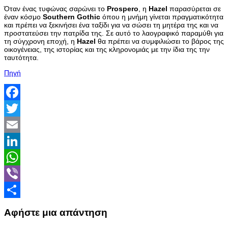
Όταν ένας τυφώνας σαρώνει το
Prospero
, η
Hazel
παρασύρεται σε
έναν κόσμο
Southern
Gothic
όπου η μνήμη γίνεται πραγματικότητα
και πρέπει να ξεκινήσει ένα ταξίδι για να σώσει τη μητέρα της και να
προστατεύσει την πατρίδα της. Σε αυτό το λαογραφικό παραμύθι για
τη σύγχρονη εποχή, η
Hazel
θα πρέπει να συμφιλιώσει το βάρος της
οικογένειας, της ιστορίας και της κληρονομιάς με την ίδια της την
ταυτότητα.
Πηγή
Facebook
Twitter
Email
LinkedIn
WhatsApp
Viber
Share
Αφήστε μια απάντηση