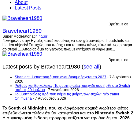
About
Latest Posts
Βρείτε με σε
Braveheart1980
Super Moderator
at
ninty.gr
Γεννημένος στην Hyrule, καταδικασμένος να κυνηγά μανιτάρια, headshots και
hidden objects! Ευτυχώς που υπάρχει και το πάνω-πάνω, κάτω-κάτω, αριστερά-
αριστερά .... Απορίας άξιο το γεγονός πως με αντέχουν οι γύρω μου...
Βρείτε με σε
Latest posts by Braveheart1980
(
see all
)
Shantae: Η επιστροφή που αναμένουμε έρχεται το 2027
- 7 Αυγούστου
2026
Ρυθμός και βρικόλακες: Το μυστηριώδες παιχνίδι που ήρθε στο Switch
από τις 29 Ιουλίου
- 7 Αυγούστου 2026
Το μυστηριώδες ιερό που κόβει τις μοίρες των ευχών: Νέο trailer
Onimusha
- 7 Αυγούστου 2026
Το
South
of
Midnight
, που κυκλοφόρησε αρχικά νωρίτερα φέτος,
επιβεβαιώνεται πλέον ότι θα καταφτάσει και στο
Nintendo
Switch
2
.
Η συγκεκριμένη έκδοση προγραμματίζεται για την άνοιξη του
2026
.