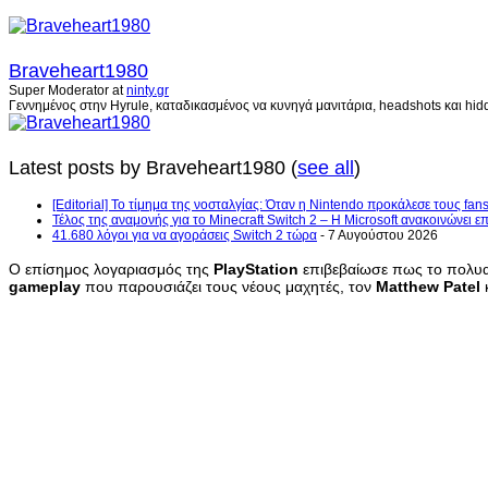
Braveheart1980
Super Moderator
at
ninty.gr
Γεννημένος στην Hyrule, καταδικασμένος να κυνηγά μανιτάρια, headshots και hidd
Latest posts by Braveheart1980
(
see all
)
[Editorial] Το τίμημα της νοσταλγίας: Όταν η Nintendo προκάλεσε τους fans
Τέλος της αναμονής για το Minecraft Switch 2 – Η Microsoft ανακοινώνει 
41.680 λόγοι για να αγοράσεις Switch 2 τώρα
- 7 Αυγούστου 2026
Ο επίσημος λογαριασμός της
PlayStation
επιβεβαίωσε πως το πολυ
gameplay
που παρουσιάζει τους νέους μαχητές, τον
Matthew
Patel