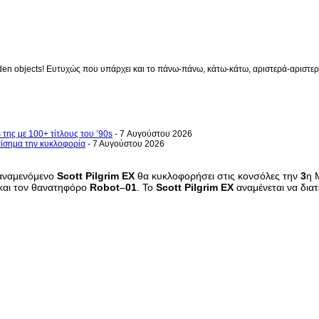
en objects! Ευτυχώς που υπάρχει και το πάνω-πάνω, κάτω-κάτω, αριστερά-αριστερά 
 της με 100+ τίτλους του ’90s
- 7 Αυγούστου 2026
επίσημα την κυκλοφορία
- 7 Αυγούστου 2026
αναμενόμενο
Scott
Pilgrim
EX
θα κυκλοφορήσει στις κονσόλες την
3
η 
και τον θανατηφόρο
Robot
–
01
. Το
Scott
Pilgrim
EX
αναμένεται να δια