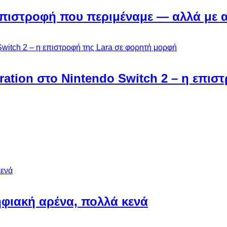
Η επιστροφή που περιμέναμε — αλλά με 
ebration στο Nintendo Switch 2 – η επι
φιακή αρένα, πολλά κενά