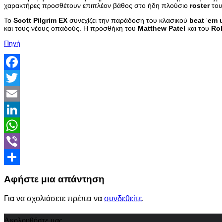
χαρακτήρες προσθέτουν επιπλέον βάθος στο ήδη πλούσιο
roster
του
Το
Scott
Pilgrim
EX
συνεχίζει την παράδοση του κλασικού
beat
‘
em
και τους νέους οπαδούς. Η προσθήκη του
Matthew
Patel
και του
Ro
Πηγή
Facebook
Twitter
Email
LinkedIn
WhatsApp
Viber
Share
Αφήστε μια απάντηση
Για να σχολιάσετε πρέπει να
συνδεθείτε
.
Ακολουθήστε μας