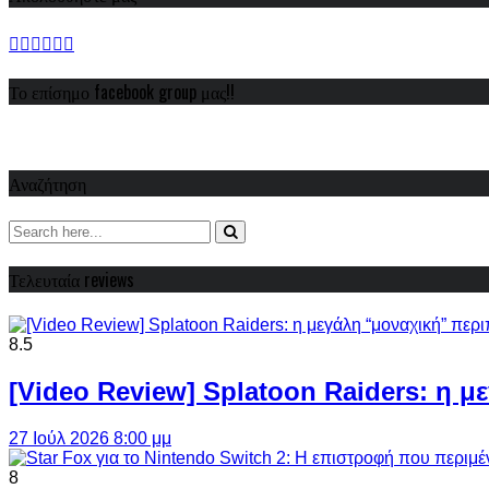
Το επίσημο facebook group μας!!
Αναζήτηση
Τελευταία reviews
8.5
[Video Review] Splatoon Raiders: η μ
27 Ιούλ 2026 8:00 μμ
8