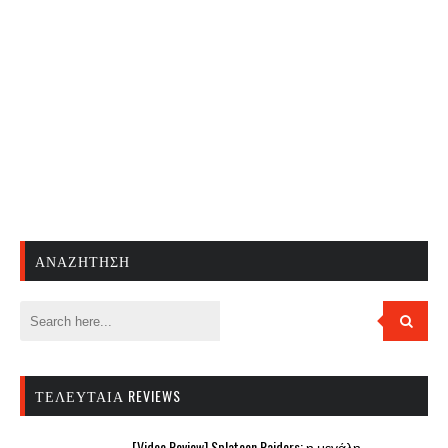
ΑΝΑΖΉΤΗΣΗ
ΤΕΛΕΥΤΑΊΑ REVIEWS
[Video Review] Splatoon Raiders: η μεγάλη