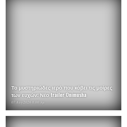
Το μυστηριώδες ιερό που κόβει τις μοίρες
των ευχών: Νέο trailer Onimusha
07 Αυγ 2026 8:00 πμ