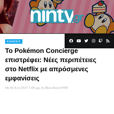
ΕΙΔΉΣΕΙΣ
Το Pokémon Concierge
επιστρέφει: Νέες περιπέτειες
στο Netflix με απρόσμενες
εμφανίσεις
On 04 Αυγ 2025 5:00 μμ
, by
Braveheart1980