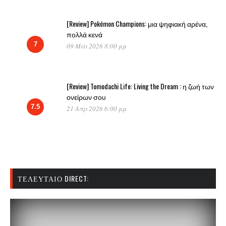
[Review] Pokémon Champions: μια ψηφιακή αρένα,
πολλά κενά
7
09 Μάι 2026 8:00 μμ
[Review] Tomodachi Life: Living the Dream : η ζωή των
ονείρων σου
7.5
21 Απρ 2026 6:00 μμ
ΤΕΛΕΥΤΑΊΟ DIRECT: