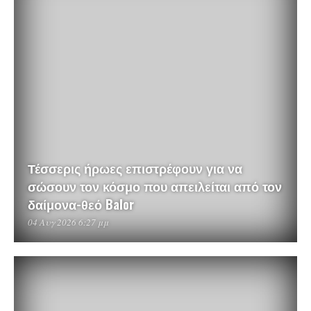
Τέσσερις ήρωες επιστρέφουν για να
σώσουν τον κόσμο που απειλείται από τον
δαίμονα-θεό Balor
04 Αυγ 2026 6:27 μμ