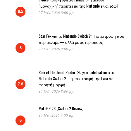
“μοναχική” περιπέτεια της Nintendo είναι εδώ!
8.5
27 Ιούλ 2026 8:00 μμ
Star Fox για το Nintendo Switch 2: Η επιστροφή που
περιμέναμε — αλλά με αστερίσκους
8
29 Ιούν 2026 9:00 μμ
Rise of the Tomb Raider: 20 year celebration στο
Nintendo Switch 2 – η επιστροφή της Lara σε
φορητή μορφή
7.8
15 Ιούν 2026 8:00 μμ
MotoGP 26 [Switch 2 Review]
13 Μάι 2026 8:00 μμ
6