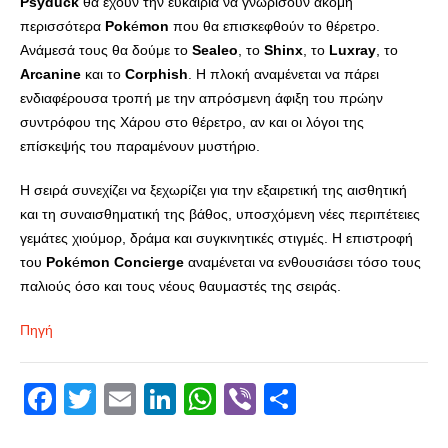
Psyduck
θα έχουν την ευκαιρία να γνωρίσουν ακόμη
περισσότερα
Pok
é
mon
που θα επισκεφθούν το θέρετρο.
Ανάμεσά τους θα δούμε το
Sealeo
, το
Shinx
, το
Luxray
, το
Arcanine
και το
Corphish
. Η πλοκή αναμένεται να πάρει
ενδιαφέρουσα τροπή με την απρόσμενη άφιξη του πρώην
συντρόφου της Χάρου στο θέρετρο, αν και οι λόγοι της
επίσκεψής του παραμένουν μυστήριο.
Η σειρά συνεχίζει να ξεχωρίζει για την εξαιρετική της αισθητική
και τη συναισθηματική της βάθος, υποσχόμενη νέες περιπέτειες
γεμάτες χιούμορ, δράμα και συγκινητικές στιγμές. Η επιστροφή
του
Pok
é
mon
Concierge
αναμένεται να ενθουσιάσει τόσο τους
παλιούς όσο και τους νέους θαυμαστές της σειράς.
Πηγή
Facebook
Twitter
Email
LinkedIn
WhatsApp
Viber
Share