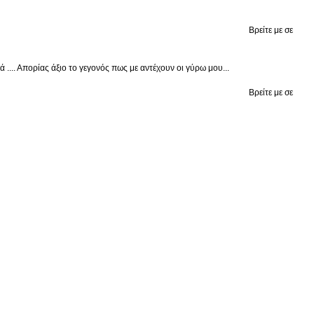
Βρείτε με σε
.... Απορίας άξιο το γεγονός πως με αντέχουν οι γύρω μου...
Βρείτε με σε