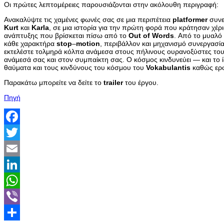
Οι πρώτες λεπτομέρειες παρουσιάζονται στην ακόλουθη περιγραφή:
Ανακαλύψτε τις χαμένες φωνές σας σε μια περιπέτεια
platformer
συνε
Kurt
και
Karla
, σε μια ιστορία για την πρώτη φορά που κράτησαν χέρ
ανάπτυξης που βρίσκεται πίσω από το
Out
of
Words
. Από το μυαλό
κάθε χαρακτήρα
stop
–
motion
, περιβάλλον και μηχανισμό συνεργασί
εκτελέστε τολμηρά κόλπα ανάμεσα στους πήλινους ουρανοξύστες το
ανάμεσά σας και στον συμπαίκτη σας. Ο κόσμος κινδυνεύει — και το 
θαύματα και τους κινδύνους του κόσμου του
Vokabulantis
καθώς ερω
Παρακάτω μπορείτε να δείτε το
trailer
του έργου.
Πηγή
Facebook
Twitter
Email
LinkedIn
WhatsApp
Viber