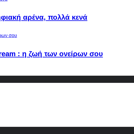
φιακή αρένα, πολλά κενά
Dream : η ζωή των ονείρων σου