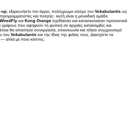
–
op
, εξερευνήστε τον άγριο, πολύχρωμο κόσμο του
Vokabulantis
ως
προγραμματιστές και ποιητές· αυτή είναι η μοναδική ομάδα
WiredFly
και
Kong
Orange
σχεδίασαν και κατασκεύασαν προσεκτικά
ε γρίφους που αψηφούν τη φυσική σε αρχαίες κατακόμβες και
ιπέτεια θα απαιτήσει συνεργασία, επικοινωνία και τέλειο συγχρονισμό
ον του
Vokabulantis
και της ίδιας της φιλίας τους. Διασχίστε τα
— αλλά με ποιο κόστος;