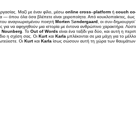
ργασίας. Μαζί με έναν φίλο, μέσω
online
cross
–
platform
ή
couch
co
ια — όπου όλα όσα βλέπετε είναι χειροποίητα. Από κουκλοπαίκτες, έως 
 του αναγνωρισμένου ποιητή
Morten
Sø
ndergaard
, οι συν-δημιουργοί
ας για να αφηγηθούν μια ιστορία με έντονα ανθρώπινο χαρακτήρα. Λύστ
υ
Nounberg
. Το
Out
of
Words
είναι ένα ταξίδι για δύο, και αυτή η περ
ίδιο η σχέση σας. Οι
Kurt
και
Karla
μπλέκονται σε μια μάχη για το μέλλ
τεύεστε. Οι
Kurt
και
Karla
ίσως σώσουν αυτή τη χώρα των θαυμάτων 