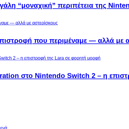
εγάλη “μοναχική” περιπέτεια της Ninten
Η επιστροφή που περιμέναμε — αλλά με 
ebration στο Nintendo Switch 2 – η επι