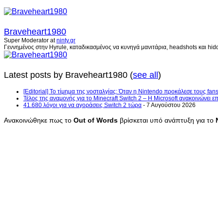
Braveheart1980
Super Moderator
at
ninty.gr
Γεννημένος στην Hyrule, καταδικασμένος να κυνηγά μανιτάρια, headshots και hidd
Latest posts by Braveheart1980
(
see all
)
[Editorial] Το τίμημα της νοσταλγίας: Όταν η Nintendo προκάλεσε τους fans
Τέλος της αναμονής για το Minecraft Switch 2 – Η Microsoft ανακοινώνει 
41.680 λόγοι για να αγοράσεις Switch 2 τώρα
- 7 Αυγούστου 2026
Ανακοινώθηκε πως το
Out
of
Words
βρίσκεται υπό ανάπτυξη για το