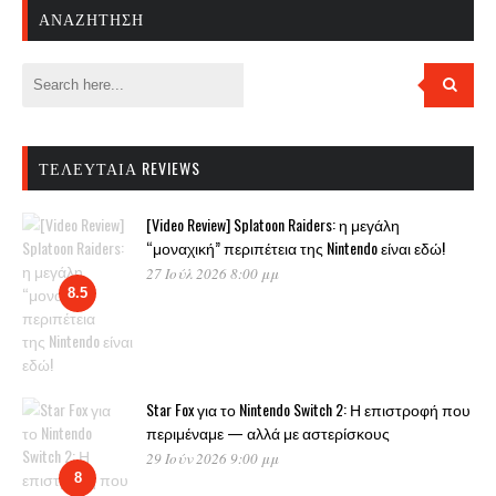
ΑΝΑΖΉΤΗΣΗ
ΤΕΛΕΥΤΑΊΑ REVIEWS
[Video Review] Splatoon Raiders: η μεγάλη
“μοναχική” περιπέτεια της Nintendo είναι εδώ!
27 Ιούλ 2026 8:00 μμ
8.5
Star Fox για το Nintendo Switch 2: Η επιστροφή που
περιμέναμε — αλλά με αστερίσκους
29 Ιούν 2026 9:00 μμ
8