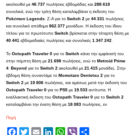
ακολουθεί με
46
.
737
πωλήσεις εβδομάδας και
288
.
618
συνολικά, ενώ την τρίτη θέση καταλαμβάνει η έκδοση του
Pok
é
mon
Legends
: Z-A για το
Switch
2
με
44
.
331
πωλήσεις
και συνολικό απόθεμα
862
.
377
μονάδων. Η έκδοση του ίδιου
τίτλου για το πρωτότυπο
Switch
βρίσκεται στην τέταρτη θέση με
40
.
441
εβδομαδιαίες πωλήσεις και συνολικές
1
.
347
.
242
.
Το
Octopath
Traveler
0
για το
Switch
κάνει την εμφάνισή του
στην πέμπτη θέση με
21
.
698
πωλήσεις, ενώ το
Metroid
Prime
4
:
Beyond
για το
Switch
2
ακολουθεί με
21
.
415
μονάδες. Στην
έβδομη θέση συναντάμε το
Momotaro
Dentetsu
2
για το
Switch
2
με
19
.
806
πωλήσεις, και αμέσως μετά την έκδοση του
Octopath
Traveler
0
για το
PS
5
με
19
.
533
αντίτυπα. Η
εναλλακτική έκδοση του
Octopath
Traveler
0
για το
Switch
2
καταλαμβάνει την ένατη θέση με
18
.
083
πωλήσεις, εν
Πηγή
Facebook
Twitter
Email
LinkedIn
WhatsApp
Viber
Share