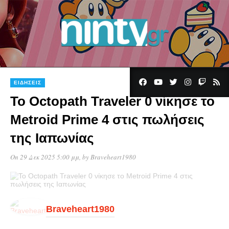
ΕΙΔΉΣΕΙΣ
Το Octopath Traveler 0 νίκησε το
Metroid Prime 4 στις πωλήσεις
της Ιαπωνίας
On 29 Δεκ 2025 5:00 μμ
, by
Braveheart1980
Braveheart1980