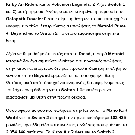
Kirby
Air
Riders
και το
Pok
é
mon
Legends
: Z-A (σε
Switch
1
και
2
) αυτή τη φορά. Λιγότερο εκπληκτική είναι η παρουσία του
Octopath
Traveler
0
στην πέμπτη θέση ως το πιο επιτυχημένο
νεοφερμένο τίτλο, ξεπερνώντας σε πωλήσεις το
Metroid
Prime
4
:
Beyond
για το
Switch
2
, το οποίο εμφανίστηκε στην έκτη
θέση.
Αξίζει να θυμηθούμε ότι, εκτός από το
Dread
, η σειρά
Metroid
ιστορικά δεν έχει σημειώσει ιδιαίτερα εντυπωσιακές πωλήσεις
στην Ιαπωνία, επομένως δεν μας προκαλεί ιδιαίτερη έκπληξη το
γεγονός ότι το
Beyond
εμφανίζεται σε τόσο χαμηλή θέση.
Ωστόσο, μετά από τόσα χρόνια αναμονής, θα περιμέναμε πως
τουλάχιστον η έκδοση για το
Switch
1
θα κατάφερνε να
εξασφαλίσει μια θέση στην πρώτη δεκάδα.
Όσον αφορά τις φυσικές πωλήσεις στην Ιαπωνία, το
Mario
Kart
World
για το
Switch
2
διατηρεί την πρωτοκαθεδρία με
102
.
435
μονάδες την εβδομάδα και συνολικές πωλήσεις που φτάνουν τα
2
.
354
.
146
αντίτυπα. Το
Kirby
Air
Riders
για το
Switch
2