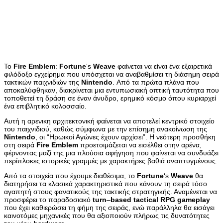
Το
Fire
Emblem
:
Fortune
‘s
Weave
φαίνεται να είναι ένα εξαιρετικά
φιλόδοξο εγχείρημα που υπόσχεται να αναβαθμίσει τη διάσημη σειρά
τακτικών παιχνιδιών της
Nintendo
. Από τα πρώτα πλάνα που
αποκαλύφθηκαν, διακρίνεται μια εντυπωσιακή οπτική ταυτότητα που
τοποθετεί τη δράση σε έναν άνυδρο, ερημικό κόσμο όπου κυριαρχεί
ένα επιβλητικό κολοσσαίο.
Αυτή η αρενικη αρχιτεκτονική φαίνεται να αποτελεί κεντρικό στοιχείο
του παιχνιδιού, καθώς σύμφωνα με την επίσημη ανακοίνωση της
Nintendo
, οι “Ηρωικοί Αγώνες έχουν αρχίσει”. Η νεότερη προσθήκη
στη σειρά
Fire
Emblem
προετοιμάζεται να εισέλθει στην αρένα,
φέρνοντας μαζί της μια πλούσια αφήγηση που φαίνεται να συνδυάζει
περίπλοκες ιστορικές γραμμές με χαρακτήρες βαθιά αναπτυγμένους.
Από τα στοιχεία που έχουμε διαθέσιμα, το
Fortune
‘s
Weave
θα
διατηρήσει τα κλασικά χαρακτηριστικά που κάνουν τη σειρά τόσο
αγαπητή στους φανατικούς της τακτικής στρατηγικής. Αναμένεται να
προσφέρει το παραδοσιακό
turn
–
based
tactical
RPG
gameplay
που έχει καθιερώσει τη φήμη της σειράς, ενώ παράλληλα θα εισάγει
καινοτόμες μηχανικές που θα αξιοποιούν πλήρως τις δυνατότητες