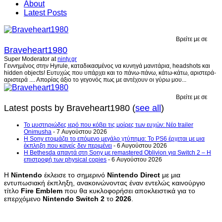
About
Latest Posts
Βρείτε με σε
Braveheart1980
Super Moderator
at
ninty.gr
Γεννημένος στην Hyrule, καταδικασμένος να κυνηγά μανιτάρια, headshots και
hidden objects! Ευτυχώς που υπάρχει και το πάνω-πάνω, κάτω-κάτω, αριστερά-
αριστερά .... Απορίας άξιο το γεγονός πως με αντέχουν οι γύρω μου...
Βρείτε με σε
Latest posts by Braveheart1980
(
see all
)
Το μυστηριώδες ιερό που κόβει τις μοίρες των ευχών: Νέο trailer
Onimusha
- 7 Αυγούστου 2026
Η Sony ετοιμάζει το επόμενο μεγάλο χτύπημα: Το PS6 έρχεται με μια
έκπληξη που κανείς δεν περιμένει
- 6 Αυγούστου 2026
Η Bethesda απαντά στη Sony με remastered Oblivion για Switch 2 – Η
επιστροφή των physical copies
- 6 Αυγούστου 2026
Η
Nintendo
έκλεισε το σημερινό
Nintendo
Direct
με μια
εντυπωσιακή έκπληξη, ανακοινώνοντας έναν εντελώς καινούργιο
τίτλο
Fire
Emblem
που θα κυκλοφορήσει αποκλειστικά για το
επερχόμενο
Nintendo
Switch
2
το
2026
.