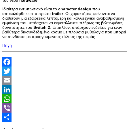
του νέου
hardware
.
Ιδιαίτερα εντυπωσιακό είναι το
character
design
που
αποκαλύφθηκε στο πρώτο
trailer
. Οι χαρακτήρες φαίνονται να
διαθέτουν μια εξαιρετικά λεπτομερή και καλλιτεχνικά αναβαθμισμένη
εμφάνιση που υπόσχεται να εκμεταλλευτεί πλήρως τις βελτιωμένες
δυνατότητες του
Switch
2
. Επιπλέον, υπάρχουν ενδείξεις για έναν
βαθύτερα διασυνδεδεμένο κόσμο με πλούσια μυθολογία που μπορεί
να συνδέεται με προηγούμενους τίτλους της σειράς.
Πηγή
Facebook
Twitter
Email
LinkedIn
WhatsApp
Viber
Share