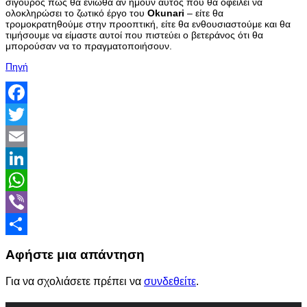
σίγουρος πώς θα ένιωθα αν ήμουν αυτός που θα οφείλει να
ολοκληρώσει το ζωτικό έργο του
Okunari
– είτε θα
τρομοκρατηθούμε στην προοπτική, είτε θα ενθουσιαστούμε και θα
τιμήσουμε να είμαστε αυτοί που πιστεύει ο βετεράνος ότι θα
μπορούσαν να το πραγματοποιήσουν.
Πηγή
Facebook
Twitter
Email
LinkedIn
WhatsApp
Viber
Share
Αφήστε μια απάντηση
Για να σχολιάσετε πρέπει να
συνδεθείτε
.