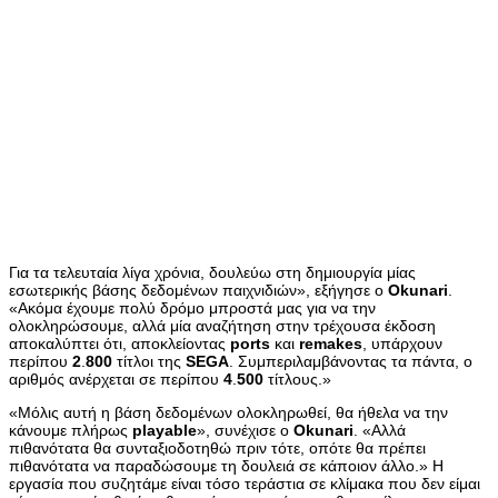
Για τα τελευταία λίγα χρόνια, δουλεύω στη δημιουργία μίας
εσωτερικής βάσης δεδομένων παιχνιδιών», εξήγησε ο
Okunari
.
«Ακόμα έχουμε πολύ δρόμο μπροστά μας για να την
ολοκληρώσουμε, αλλά μία αναζήτηση στην τρέχουσα έκδοση
αποκαλύπτει ότι, αποκλείοντας
ports
και
remakes
, υπάρχουν
περίπου
2
.
800
τίτλοι της
SEGA
. Συμπεριλαμβάνοντας τα πάντα, ο
αριθμός ανέρχεται σε περίπου
4
.
500
τίτλους.»
«Μόλις αυτή η βάση δεδομένων ολοκληρωθεί, θα ήθελα να την
κάνουμε πλήρως
playable
», συνέχισε ο
Okunari
. «Αλλά
πιθανότατα θα συνταξιοδοτηθώ πριν τότε, οπότε θα πρέπει
πιθανότατα να παραδώσουμε τη δουλειά σε κάποιον άλλο.» Η
εργασία που συζητάμε είναι τόσο τεράστια σε κλίμακα που δεν είμαι