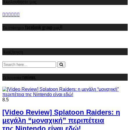
Ακολουθήστε μας
Το επίσημο facebook group μας!!
Αναζήτηση
Τελευταία reviews
8.5
[Video Review] Splatoon Raiders: η
μεγάλη “μοναχική” περιπέτεια
της Nintendo είναι εδώ!