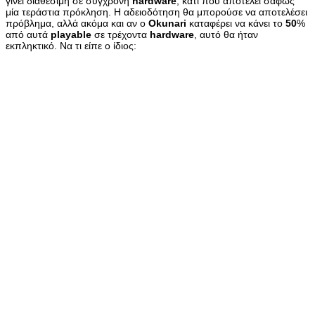
γίνει διαθέσιμη σε σύγχρονη
hardware
, κάτι που αποτελεί σαφώς
μία τεράστια πρόκληση. Η αδειοδότηση θα μπορούσε να αποτελέσει
πρόβλημα, αλλά ακόμα και αν ο
Okunari
καταφέρει να κάνει το
50
%
από αυτά
playable
σε τρέχοντα
hardware
, αυτό θα ήταν
εκπληκτικό. Να τι είπε ο ίδιος: