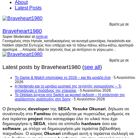
About
Latest Posts
Βρείτε με σε
Braveheart1980
Super Moderator
at
ninty.gr
Γεννημένος στην Hyrule, καταδικασμένος να κυνηγά μανιτάρια, headshots και
hidden objects! Ευτυχώς που υπάρχει και το πάνω-πάνω, κάτω-κάτω, αριστερά-
αριστερά .... Απορίας άξιο το γεγονός πως με αντέχουν οι γύρω μου...
Βρείτε με σε
Latest posts by Braveheart1980
(
see all
)
Το Game & Watch επιστρέφει το 2026 – και θα μοιάζει έτσι
- 5 Αυγούστου
2026
Η Nintendo και το μεγάλο μυστικό της τεχνητής νοημοσύνης – Τι
αποκάλυψε ο πρόεδρος της εταιρείας
- 5 Αυγούστου 2026
Το Orbitals έρχεται στο Switch με φυσική έκδοση – Η απάντηση της
ανεξάρτητης ανάπτυξης στη Sony
- 5 Αυγούστου 2026
Ο βετεράνος
developer
της
SEGA
,
Yosuke
Okunari
, δήλωσε σε
συνέντευξη στο
Famitsu
ότι εργάζεται με πυρετώδεις ρυθμούς σε
ένα τεράστιο
project
που καταγράφει όλο το υλικό που έχει
δημιουργήσει η
SEGA
, τόσο σε επίπεδο
hardware
όσο και
software
, με στόχο να δημιουργήσει μία τεράστια βιβλιοθήκη
παιχνιδιών. Ο κύριος
Okunari
επιθυμεί αυτή η τεράστια συλλογή να