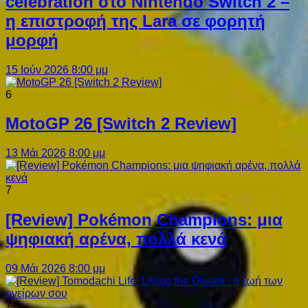
celebration στο Nintendo Switch 2 –
η επιστροφή της Lara σε φορητή
μορφή
15 Ιούν 2026 8:00 μμ
6
MotoGP 26 [Switch 2 Review]
13 Μάι 2026 8:00 μμ
7
[Review] Pokémon Champions: μια
ψηφιακή αρένα, πολλά κενά
09 Μάι 2026 8:00 μμ
7.5