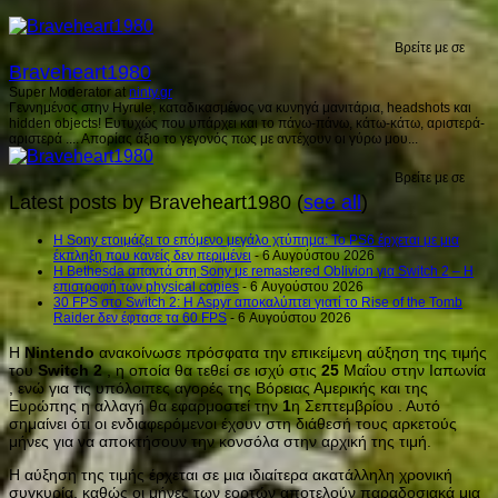
Βρείτε με σε
Braveheart1980
Super Moderator
at
ninty.gr
Γεννημένος στην Hyrule, καταδικασμένος να κυνηγά μανιτάρια, headshots και
hidden objects! Ευτυχώς που υπάρχει και το πάνω-πάνω, κάτω-κάτω, αριστερά-
αριστερά .... Απορίας άξιο το γεγονός πως με αντέχουν οι γύρω μου...
Βρείτε με σε
Latest posts by Braveheart1980
(
see all
)
Η Sony ετοιμάζει το επόμενο μεγάλο χτύπημα: Το PS6 έρχεται με μια
έκπληξη που κανείς δεν περιμένει
- 6 Αυγούστου 2026
Η Bethesda απαντά στη Sony με remastered Oblivion για Switch 2 – Η
επιστροφή των physical copies
- 6 Αυγούστου 2026
30 FPS στο Switch 2: Η Aspyr αποκαλύπτει γιατί το Rise of the Tomb
Raider δεν έφτασε τα 60 FPS
- 6 Αυγούστου 2026
Η
Nintendo
ανακοίνωσε πρόσφατα την επικείμενη αύξηση της τιμής
του
Switch
2
, η οποία θα τεθεί σε ισχύ στις
25
Μαΐου στην Ιαπωνία
, ενώ για τις υπόλοιπες αγορές της Βόρειας Αμερικής και της
Ευρώπης η αλλαγή θα εφαρμοστεί την
1
η Σεπτεμβρίου . Αυτό
σημαίνει ότι οι ενδιαφερόμενοι έχουν στη διάθεσή τους αρκετούς
μήνες για να αποκτήσουν την κονσόλα στην αρχική της τιμή.
Η αύξηση της τιμής έρχεται σε μια ιδιαίτερα ακατάλληλη χρονική
συγκυρία, καθώς οι μήνες των εορτών αποτελούν παραδοσιακά μια