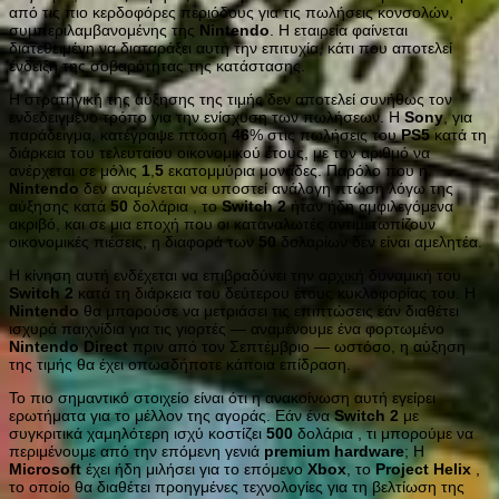
από τις πιο κερδοφόρες περιόδους για τις πωλήσεις κονσολών,
συμπεριλαμβανομένης της
Nintendo
. Η εταιρεία φαίνεται
διατεθειμένη να διαταράξει αυτή την επιτυχία, κάτι που αποτελεί
ένδειξη της σοβαρότητας της κατάστασης.
Η στρατηγική της αύξησης της τιμής δεν αποτελεί συνήθως τον
ενδεδειγμένο τρόπο για την ενίσχυση των πωλήσεων. Η
Sony
, για
παράδειγμα, κατέγραψε πτώση
46
% στις πωλήσεις του
PS
5
κατά τη
διάρκεια του τελευταίου οικονομικού έτους, με τον αριθμό να
ανέρχεται σε μόλις
1
,
5
εκατομμύρια μονάδες. Παρόλο που η
Nintendo
δεν αναμένεται να υποστεί ανάλογη πτώση λόγω της
αύξησης κατά
50
δολάρια , το
Switch
2
ήταν ήδη αμφιλεγόμενα
ακριβό, και σε μια εποχή που οι καταναλωτές αντιμετωπίζουν
οικονομικές πιέσεις, η διαφορά των
50
δολαρίων δεν είναι αμελητέα.
Η κίνηση αυτή ενδέχεται να επιβραδύνει την αρχική δυναμική του
Switch
2
κατά τη διάρκεια του δεύτερου έτους κυκλοφορίας του. Η
Nintendo
θα μπορούσε να μετριάσει τις επιπτώσεις εάν διαθέτει
ισχυρά παιχνίδια για τις γιορτές — αναμένουμε ένα φορτωμένο
Nintendo
Direct
πριν από τον Σεπτέμβριο — ωστόσο, η αύξηση
της τιμής θα έχει οπωσδήποτε κάποια επίδραση.
Το πιο σημαντικό στοιχείο είναι ότι η ανακοίνωση αυτή εγείρει
ερωτήματα για το μέλλον της αγοράς. Εάν ένα
Switch
2
με
συγκριτικά χαμηλότερη ισχύ κοστίζει
500
δολάρια , τι μπορούμε να
περιμένουμε από την επόμενη γενιά
premium
hardware
; Η
Microsoft
έχει ήδη μιλήσει για το επόμενο
Xbox
, το
Project
Helix
,
το οποίο θα διαθέτει προηγμένες τεχνολογίες για τη βελτίωση της