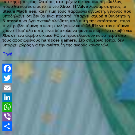
οπτικής εμπειρίας. Ωστόσο, στο τρέχον οικονομικό περιβάλλον,
πόσο θα κοστίσει αυτό το νέο
Xbox
; Η
Valve
λανσάρισε φέτος τα
Steam
Machines
, και η τιμή τους παραμένει άγνωστη, γεγονός που
υποδηλώνει ότι δεν θα είναι προσιτά. Υπάρχει ισχυρή πιθανότητα η
Nintendo
να βγει σχετικά αλώβητη από αυτή την κατάσταση, παρά
την προβλεπόμενη πτώση πωλήσεων κατά
16
,
9
% για τον επόμενο
χρόνο. Παρ’ όλα αυτά, είναι δύσκολο να φανταστούμε ένα ακριβό νέο
Xbox
ή ένα ακριβό οικιακό
PC
να προσελκύσουν κοινό πέρα από
τους αφοσιωμένους
hardcore
gamers
. Στο σημερινό τοπίο, δεν
υπάρχει χώρος για την ανάπτυξη της αγοράς κονσολών.
Πηγή
Facebook
Twitter
Email
LinkedIn
WhatsApp
Viber