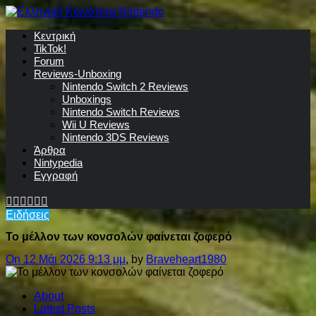
Κεντρική
TikTok!
Forum
Reviews-Unboxing
Nintendo Switch 2 Reviews
Unboxings
Nintendo Switch Reviews
Wii U Reviews
Nintendo 3DS Reviews
Άρθρα
Nintypedia
Εγγραφή
Ειδήσεις
Το μέλλον των κονσολών φαίνεται ζοφερό
On 12 Μάι 2026 9:13 μμ
, by
Braveheart1980
About
Latest Posts