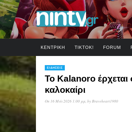
ΚΕΝΤΡΙΚΉ
TIKTOK!
FORUM
ΕΙΔΉΣΕΙΣ
To Kalanoro έρχεται 
καλοκαίρι
On 16 Μάι 2026 1:00 μμ
, by
Braveheart1980