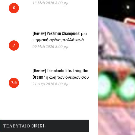
13 Μάι 2026 8:00 μμ
6
[Review] Pokémon Champions: μια
ψηφιακή αρένα, πολλά κενά
7
09 Μάι 2026 8:00 μμ
[Review] Tomodachi Life: Living the
Dream : η ζωή των ονείρων σου
7.5
21 Απρ 2026 6:00 μμ
ΤΕΛΕΥΤΑΊΟ DIRECT: