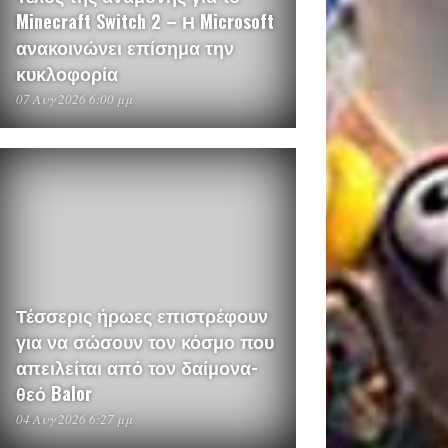
Minecraft Switch 2 – Η Microsoft
ανακοινώνει επίσημα την
κυκλοφορία
07 Αυγ 2026 6:00 μμ
Τέσσερις ήρωες επιστρέφουν
για να σώσουν τον κόσμο που
απειλείται από τον δαίμονα-
θεό Balor
04 Αυγ 2026 6:27 μμ