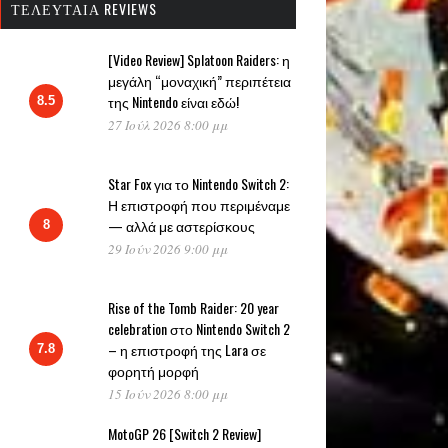
ΤΕΛΕΥΤΑΊΑ REVIEWS
[Video Review] Splatoon Raiders: η
μεγάλη “μοναχική” περιπέτεια
της Nintendo είναι εδώ!
8.5
27 Ιούλ 2026 8:00 μμ
Star Fox για το Nintendo Switch 2:
Η επιστροφή που περιμέναμε
— αλλά με αστερίσκους
8
29 Ιούν 2026 9:00 μμ
Rise of the Tomb Raider: 20 year
celebration στο Nintendo Switch 2
– η επιστροφή της Lara σε
7.8
φορητή μορφή
15 Ιούν 2026 8:00 μμ
MotoGP 26 [Switch 2 Review]