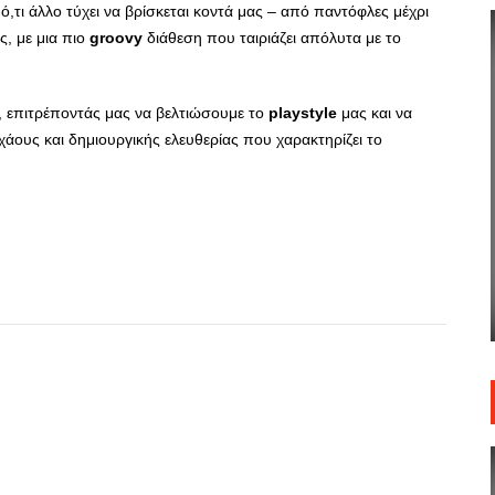
,τι άλλο τύχει να βρίσκεται κοντά μας – από παντόφλες μέχρι
ς, με μια πιο
groovy
διάθεση που ταιριάζει απόλυτα με το
ες, επιτρέποντάς μας να βελτιώσουμε το
playstyle
μας και να
άους και δημιουργικής ελευθερίας που χαρακτηρίζει το
App
r
hare