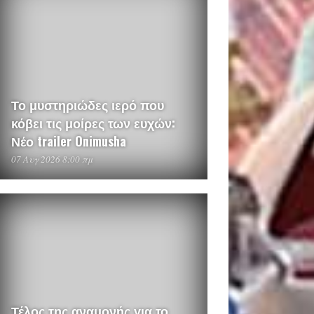
Το μυστηριώδες ιερό που
κόβει τις μοίρες των ευχών:
Νέο trailer Onimusha
07 Αυγ 2026 8:00 πμ
Τέλος της αναμονής για το