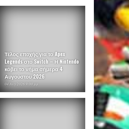
Τέλος εποχής για το Apex
Legends στο Switch – Η Nintendo
κόβει το νήμα σήμερα 4
Αυγούστου 2026
04 Αυγ 2026 9:00 μμ