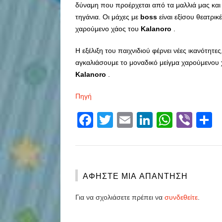
δύναμη που προέρχεται από τα μαλλιά μας και ό
τηγάνια. Οι μάχες με
boss
είναι εξίσου θεατρικέ
χαρούμενο χάος του
Kalanoro
.
Η εξέλιξη του παιχνιδιού φέρνει νέες ικανότητ
αγκαλιάσουμε το μοναδικό μείγμα χαρούμενου χ
Kalanoro
.
Πηγή
Facebook
Twitter
Email
LinkedIn
Whats
Vibe
S
ΑΦΉΣΤΕ ΜΙΑ ΑΠΆΝΤΗΣΗ
Για να σχολιάσετε πρέπει να
συνδεθείτε
.