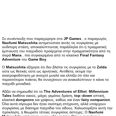
Σε συνέντευξη που παραχώρησε στο
JP
Games
, ο παραγωγός
Naofumi
Matsushita
αντιμετώπισε αυτές τις συγκρίσεις με
ουδέτερη στάση, αποκαλύπτοντας παράλληλα ότι η πραγματική
έμπνευση του παιχνιδιού προέρχεται στην πραγματικότητα από τη
σειρά
Mana
, πιο συγκεκριμένα από το κλασικό
Final
Fantasy
Adventure
του
Game
Boy
.
Ο
Matsushita
εξήγησε ότι δεν βλέπει τις συγκρίσεις με το
Zelda
ούτε ως θετικές ούτε ως αρνητικές. Αντίθετα, εκτιμά την
ανατροφοδότηση με ανοιχτό μυαλό και ελπίζει ότι όλο και
περισσότεροι παίκτες θα συνεχίσουν να ανακαλύπτουν τι κάνει το
παιχνίδι μοναδικό.
Αξίζει να σημειωθεί ότι το
The
Adventures
of
Elliot
:
Millennium
Tales
διαθέτει ναούς, μάχες γεμάτες δράση,
top
–
down
οπτική,
κλασικά
dungeons
και γρίφους, καθώς και έναν
fairy
companion
.
Όλα αυτά σίγουρα δεν ήταν σκόπιμη στόχευση, αλλά υπάρχουν
συγκρίσεις με διάσημα παιχνίδια του είδους. Καλωσορίζετε αυτή την
πρόκληση, ή θεωρείτε τέτοιες συγκρίσεις άστοχες; Ο
Naofumi