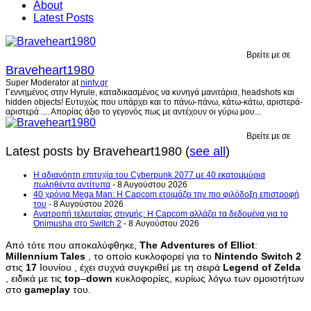
About
Latest Posts
Βρείτε με σε
Braveheart1980
Super Moderator
at
ninty.gr
Γεννημένος στην Hyrule, καταδικασμένος να κυνηγά μανιτάρια, headshots και
hidden objects! Ευτυχώς που υπάρχει και το πάνω-πάνω, κάτω-κάτω, αριστερά-
αριστερά .... Απορίας άξιο το γεγονός πως με αντέχουν οι γύρω μου...
Βρείτε με σε
Latest posts by Braveheart1980
(
see all
)
H αδιανόητη επιτυχία του Cyberpunk 2077 με 40 εκατομμύρια
πωληθέντα αντίτυπα
- 8 Αυγούστου 2026
40 χρόνια Mega Man: Η Capcom ετοιμάζει την πιο φιλόδοξη επιστροφή
του
- 8 Αυγούστου 2026
Ανατροπή τελευταίας στιγμής: Η Capcom αλλάζει τα δεδομένα για το
Onimusha στο Switch 2
- 8 Αυγούστου 2026
Από τότε που αποκαλύφθηκε,
The
Adventures
of
Elliot
:
Millennium
Tales
, το οποίο κυκλοφορεί για το
Nintendo
Switch
2
στις
17
Ιουνίου , έχει συχνά συγκριθεί με τη σειρά
Legend
of
Zelda
, ειδικά με τις
top
–
down
κυκλοφορίες, κυρίως λόγω των ομοιοτήτων
στο
gameplay
του.