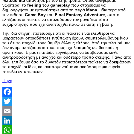
Matsushita
απάντησε με τον εξής τρόπο: Όπως αναφέραμε
νωρίτερα, το
feeling
του
gameplay
που στοχεύαμε να
δημιουργήσουμε εμπνεύστηκε από τη σειρά
Mana
, ιδιαίτερα από
την έκδοση
Game
Boy
του
Final
Fantasy
Adventure
, οπότε
ελπίζουμε οι παίκτες να απολαύσουν τον μοναδικό τύπο
ευχαρίστησης που έχει αναπτυχθεί πάνω σε αυτή τη βάση.
Την ίδια στιγμή, πιστεύουμε ότι οι παίκτες είναι ελεύθεροι να
μοιραστούν οποιαδήποτε εντύπωση έχουν, συμπεριλαμβανομένου
του ότι το παιχνίδι τους θυμίζει άλλους τίτλους. Από την πλευρά μας,
δεν αντιμετωπίζουμε αυτούς τους σχολιασμούς ως θετικούς ή
αρνητικούς. Είμαστε απλώς ευγνώμονες να λαμβάνουμε κάθε
ανατροφοδότηση με ανοιχτό και ουδέτερο τρόπο σκέψης. Πάνω από
όλα, ελπίζουμε όσο το δυνατόν περισσότεροι παίκτες να δοκιμάσουν
το παιχνίδι οι ίδιοι, και ανυπομονούμε να ακούσουμε μια ευρεία
ποικιλία εντυπώσεων.
Πηγή
Facebook
Twitter
Email
LinkedIn